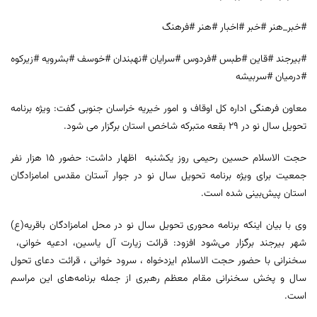
#خبر_هنر #خبر #اخبار #هنر #فرهنگ
#بیرجند #قاین #طبس #فردوس #سرایان #نهبندان #خوسف #بشرویه #زیرکوه
#درمیان #سربیشه
معاون فرهنگی اداره کل اوقاف و امور خیریه خراسان جنوبی گفت: ویژه برنامه
تحویل سال نو در ۲۹ بقعه متبرکه شاخص استان برگزار می شود.
حجت الاسلام حسین رحیمی روز یکشنبه اظهار داشت: حضور ۱۵ هزار نفر
جمعیت برای ویژه برنامه تحویل سال نو در جوار آستان مقدس امامزادگان
استان پیش‌بینی شده است.
وی با بیان اینکه برنامه محوری تحویل سال نو در محل امامزادگان باقریه(ع)
شهر بیرجند برگزار می‌شود افزود: قرائت زیارت آل یاسین، ادعیه خوانی،
سخنرانی با حضور حجت الاسلام ایزدخواه ، سرود خوانی ، قرائت دعای تحول
سال و پخش سخنرانی مقام معظم رهبری از جمله برنامه‌های این مراسم
است.