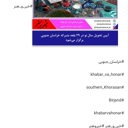
#خبر_و_هنر
#خراسان_جنوبی
#khabar_va_honar
#southern_Khorasan
#Birjand
#khabarvahonar
#خبر_و_هنر #خبروهنر