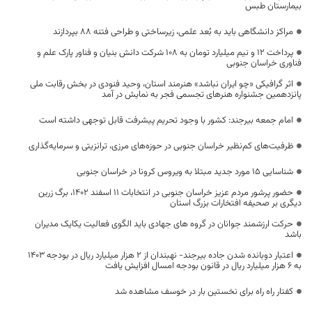
بیمارستان طبس
مراکز دانشگاهی باید به بُعد علمی، زیرساختی و طراحی فتنه ۸۸ بپردازند
پرداخت 12 و نیم میلیارد تومان به 108 شرکت دانش بنیان و فناور پارک علم و
فناوری خراسان جنوبی
اثر گرافیکی «چو ایران نباشد» هنرمند استان، وحید فنودی در بخش رقابت ملی
پانزدهمین جشنواره هنرهای تجسمی فجر به نمایش در آمد
امام جمعه بیرجند: کشور با وجود تحریم پیشرفت قابل توجهی داشته است
ظرفیت‌های کم‌نظیر خراسان جنوبی در حوزه‌های مرزی، ترانزیتی و سرمایه‌گذاری
شناسایی ۱۵ مورد جدید مبتلا به ویروس کرونا در خراسان جنوبی
حضور پرشور مردم عزیز خراسان جنوبی در انتخابات ۱۱ اسفند ۱۴۰۲، برگ زرین
دیگری بر صحیفه افتخارات بزرگ استان
حرکت ارزشمند جوانان در گروه های جهادی باید الگوی فعالیت یکایک مدیران
باشد
اعتبار دوبانده شدن جاده بیرجند- نهبندان از ۲ هزار میلیارد ریال در بودجه ۱۴۰۳
به ۶ هزار میلیارد ریال در قانون بودجه امسال افزایش یافت
کفتار راه راه برای نخستین بار در خوسف مشاهده شد