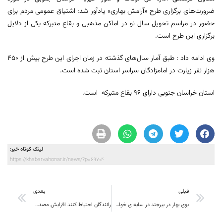
ضرورت‌های برگزاری طرح «آرامش بهاری» یادآور شد: اشتیاق عمومی مردم برای
حضور در مراسم تحویل سال نو در اماکن مذهبی و بقاع متبرکه یکی از دلایل
برگزاری این طرح است.
وی ادامه داد : طبق آمار سال‌های گذشته در زمان اجرای این طرح بیش از ۴۵۰
هزار نفر زیارت در امامزادگان سراسر استان ثبت شده است.
استان خراسان جنوبی دارای ۹۶ بقاع متبرکه است.
لینک کوتاه خبر:
https://khabarvahonar.ir/news/?p=69704
قبلی
بعدی
بوی بهار در بیرجند در سایه ی خواب مسولان شهری و متولیان دیگر دستگاه ها گم شده است !!!
رانندگان احتیاط کنند افزایش مصدومان حوادث جاده ای در خراسان جنوبی