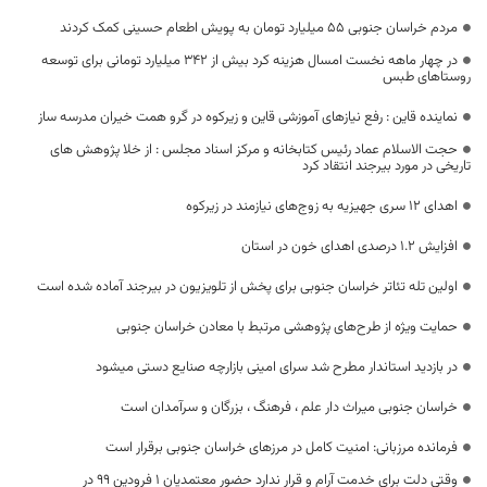
مردم خراسان جنوبی ۵۵ میلیارد تومان به پویش اطعام حسینی کمک کردند
در چهار ماهه نخست امسال هزینه کرد بیش از ۳۴۲ میلیارد تومانی برای توسعه
روستاهای طبس
نماینده قاین : رفع نیازهای آموزشی قاین و زیرکوه در گرو همت خیران مدرسه ساز
حجت الاسلام عماد رئیس کتابخانه و مرکز اسناد مجلس : از خلا پژوهش های
تاریخی در مورد بیرجند انتقاد کرد
اهدای ۱۲ سری جهیزیه به زوج‌های نیازمند در زیرکوه
افزایش ۱.۲ درصدی اهدای خون در استان
اولین تله تئاتر خراسان جنوبی برای پخش از تلویزیون در بیرجند آماده شده است
حمایت ویژه از طرح‌های پژوهشی مرتبط با معادن خراسان جنوبی
در بازدید استاندار مطرح شد سرای امینی بازارچه صنایع دستی میشود
خراسان جنوبی میراث دار علم ، فرهنگ ، بزرگان و سرآمدان است
فرمانده مرزبانی: امنیت کامل در مرزهای خراسان جنوبی برقرار است
وقتی دلت برای خدمت آرام و قرار ندارد حضور معتمدیان 1 فرودین 99 در