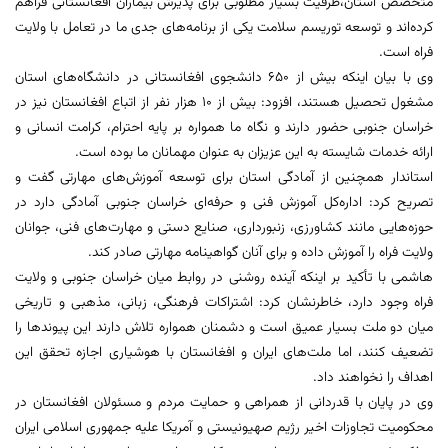
متخصص استان،ظرفیت بسیار مطلوبی برای پذیرش بیماران افغانستانی فراهم
کرده‌اند و توسعه توریسم سلامت یکی از برنامه‌های جدی ما در تعامل با ولایت
فراه است.
وی با بیان اینکه بیش از ۶۵۰ دانشجوی افغانستانی در دانشگاه‌های استان
مشغول تحصیل هستند، افزود: بیش از ۱۰ هزار نفر از اتباع افغانستان نیز در
خراسان جنوبی حضور دارند و نگاه ما همواره بر پایه احترام، کرامت انسانی و
ارائه خدمات شایسته به این عزیزان به عنوان مهمانان ما بوده است.
استاندار همچنین از آمادگی استان برای توسعه آموزش‌های مهارتی گفت و
تصریح کرد: اداره‌کل آموزش فنی و حرفه‌ای خراسان جنوبی آمادگی دارد در
حوزه‌هایی مانند کشاورزی، زنبورداری، صنایع دستی و مهارت‌های فنی، جوانان
ولایت فراه را آموزش داده و برای آنان گواهینامه مهارتی صادر کند.
هاشمی با تأکید بر اینکه آینده روشنی در روابط میان خراسان جنوبی و ولایت
فراه وجود دارد، خاطرنشان کرد: اشتراکات فرهنگی، زبانی، مذهبی و تاریخی
میان دو ملت بسیار عمیق است و دشمنان همواره تلاش دارند این پیوندها را
تضعیف کنند، اما ملت‌های ایران و افغانستان با هوشیاری اجازه تحقق این
اهداف را نخواهند داد.
وی در پایان با قدردانی از همراهی و حمایت مردم و مسئولان افغانستان در
محکومیت تجاوزات اخیر رژیم صهیونیستی و آمریکا علیه جمهوری اسلامی ایران