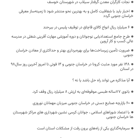
نجات کارگران معدن گرفتار سیلاب در شهرستان خوسف
اخبار باید با شفافیت کامل و به بهترین نحو منتشر شود تا زمینه‌ساز معرفی
خراسان جنوبی گردد
۶ میلیارد ریال انواع کالای قاچاق در توقیف پلیس در بیرحند
طرح جامع استعدادیابی نوجوانان و دوره آموزشی مهارت آفرینی شغلی در مدرسه
عالی کسب و کار آروین
ضرورت تأمین زیرساخت‌ها برای بهره‌برداری بهتر و حداکثری از معادن خراسان
جنوبی
148 نفر مورد مثبت کرونا در خراسان جنوبی و 14 فوتی تا امروز آخرین روز سال98
در استان
آیا مذاکره می تواند راه حل باشد یا نه ؟
بانوی ۷۷ساله طبسی موقوفه‌ای به ارزش 8 میلیارد ریال وقف کرد.
۶۰ بازارچه صنایع دستی در خراسان جنوبی میزبان مهمانان نوروزی
با اعتماد شوراهای اسلامی ، جوانان کرسی نشین شهرداری های مراکز شهرستان
ها خراسان جنوبی
سرمایه‌گذاری یکی از راه‌های برون رفت از مشکلات استان است