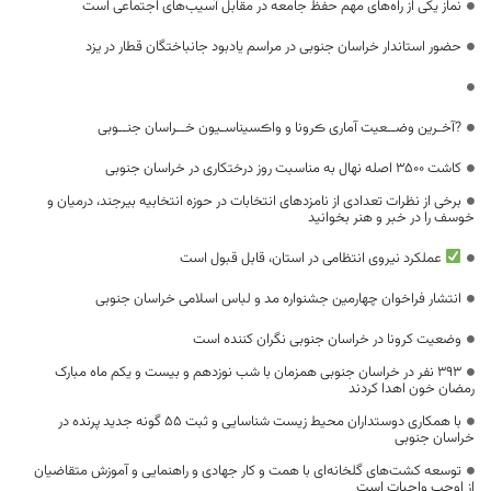
نماز یکی از راه‌های مهم حفظ جامعه در مقابل آسیب‌های اجتماعی است
حضور استاندار خراسان جنوبی در مراسم یادبود جانباختگان قطار در یزد
?آخـرین وضــعیت آماری ڪرونا و واڪسیناسـیون خــراسان جنــوبی
کاشت ۳۵۰۰ اصله نهال به مناسبت روز درختکاری در خراسان جنوبی
برخی از نظرات تعدادی از نامزدهای انتخابات در حوزه انتخابیه بیرجند، درمیان و
خوسف را در خبر و هنر بخوانید
عملکرد نیروی انتظامی در استان، قابل قبول است
انتشار فراخوان چهارمین جشنواره مد و لباس اسلامی خراسان جنوبی
وضعیت کرونا در خراسان جنوبی نگران‌ کننده است
۳۹۳ نفر در خراسان جنوبی همزمان با شب نوزدهم و بیست و یکم ماه مبارک
رمضان خون اهدا کردند
با همکاری دوستداران محیط زیست شناسایی و ثبت ۵۵ گونه جدید پرنده در
خراسان جنوبی
توسعه کشت‌های گلخانه‌ای با همت و کار جهادی و راهنمایی و آموزش متقاضیان
از اوجب واجبات است