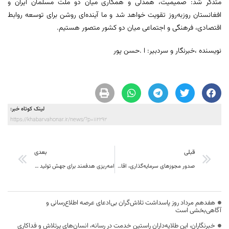
متذکر شد: صمیمیت، همدلی و همکاری میان دو ملت مسلمان ایران و
افغانستان روزبه‌روز تقویت خواهد شد و ما آینده‌ای روشن برای توسعه روابط
اقتصادی، فرهنگی و اجتماعی میان دو کشور متصور هستیم.
نویسنده ،خبرنگار و سردبیر: ا .حسن پور
لینک کوتاه خبر:
https://khabarvahonar.ir/news/?p=112292
قبلی
بعدی
صدور مجوزهای سرمایه‌گذاری، اقامت و اشتغال برای اتباع افغانستان در کمترین زمان ممکن صورت می گیرد
امه‌ریزی هدفمند برای جهش تولید انرژی‌های پاک در استان خراسان جنوبی
هفدهم مرداد روز پاسداشت تلاش‌گران بی‌ادعای عرصه اطلاع‌رسانی و
آگاهی‌بخشی است
خبرنگاران، این طلایه‌داران راستین خدمت در رسانه، انسان‌های پرتلاش و فداکاری