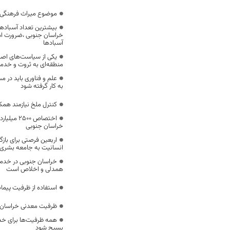
موضوع میراث فرهنگی،
بیشترین تعداد آسبادها
خراسان جنوبی ،ضرورت است
آسبادها
یکی از سیاست‌های اصل
منطقه‌ای به ثروت و خد
علم و فناوری باید در م
به کار گرفته شود
کنترل ملخ نیازمند همک
اختصاص 500
خراسان جنوبی
اربعین فرصتی برای با
انسانیت به جامعه بشری
خراسان جنوبی در خدمت‌
همدلی و اخلاص است
استفاده از ظرفیت پیمان
ظرفیت معدنی خراسان 
همه ظرفیت‌ها برای خدم
بسیج شود