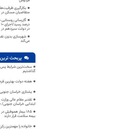
فردوس
بکارگیری ظرفیت‌ها
متقاضیان مسکن در ب
د
در دولت سیزدهم در 
شهرسازی بدون نقشه
می‌کند
پربحث ترین 
سخت‌ترین شرایط پس از 
گذاشتیم
هفته دولت بهترین فرص
یشتازی خراسان جنوبی د
تقدیر مقام عالی وزارت
ابتدایی خراسان جنوبی/ ۴۶۰۰ دانش‌آموز زیر چتر «طرح حامی»
۱۸۵ بیمار هموفیلی
بیمه سلامت قرار دارند
خانواده را مهمترین رک