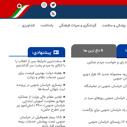
پزشکی و سلامت
گردشگری و میراث فرهنگی
یادداشت
کشاورزی
ا
داغ ترین ها
پیشنهادی:
سخت‌ترین شرایط پس از انقلاب را
به رای و خواست مردم تمکین
با اتکای به مردم پشت سر گذاشتیم
هفته دولت بهترین فرصت برای
طی چند روز آینده ورود محموله جدید 15 هزار دوزی
تبیین خدمات نظام و دولت
ان جنوبی
یشتازی خراسان جنوبی در پرونده
ن خراسان جنوبی در نمایشگاه
ثبت جهانی آسبادها
تقدیر مقام عالی وزارت از عملکرد
در خراسان جنوبی روزهای سرد در
جهادی معاونت آموزش ابتدایی
خراسان جنوبی/ ۴۶۰۰ دانش‌آموز زیر
چتر «طرح حامی»
راه خراسان جنوبی براي بازگشت
۱۸۵ بیمار هموفیلی در خراسان
جنوبی تحت پوشش خدمات بیمه
طرح‌های آبرسانی به ۱۷ روستای خراسان جنوبی
سلامت قرار دارند