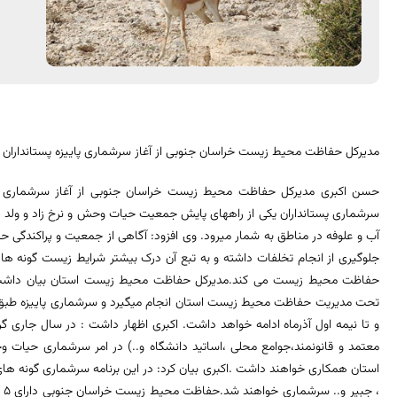
مدیرکل حفاظت محیط زیست خراسان جنوبی از آغاز سرشماری پاییزه پستانداران 
حسن اکبری مدیرکل حفاظت محیط زیست خراسان جنوبی از آغاز سرشماری پای
سرشماری پستانداران یکی از راههای پایش جمعیت حیات وحش و نرخ زاد و ولد در
آب و علوفه در مناطق به شمار میرود. وی افزود: آگاهی از جمعیت و پراکندگی 
جلوگیری از انجام تخلفات داشته و به تبع آن درک بیشتر شرایط زیست گونه ها 
حفاظت محیط زیست می کند.مدیرکل حفاظت محیط زیست استان بیان داشت: ب
و تا نیمه اول آذرماه ادامه خواهد داشت. اکبری اظهار داشت : در سال جاری 
معتمد و قانونمند،جوامع محلی ،اساتید دانشگاه و..) در امر سرشماری حیا
استان همکاری خواهند داشت .اکبری بیان کرد: در این برنامه سرشماری گونه های