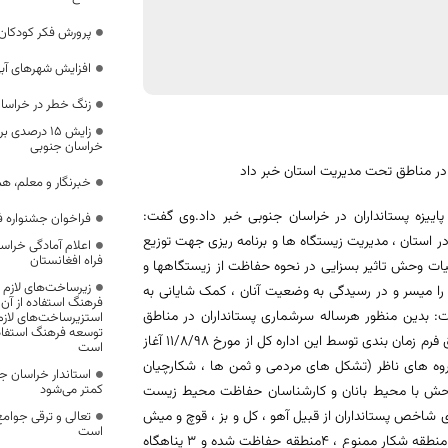
پرورش فکر کودکان
افزایش شهرهای آبی خ
زنگ خطر در خراسان
زایش ۱۵ درصد
خراسان جنوبی
در مناطق تحت مدیریت استان خبر داد
خبرنگار و معلم، ه
یزه پستانداران در خراسان جنوبی خبر داد.وی گفت:
فراخوان جشنواره ف
 استان ، مدیریت زیستگاه ها و برنامه ریزی جهت توزیع
اعلام آمادگی خراسا
فراه افغانستان
حیات وحش تاثیر بسزایی در نحوه حفاظت از زیستگاهها و
زیرساخت‌های لازم 
را میسر و در رسیدگی به وضعیت آنان ، کمک شایانی به
فرهنگ استفاده از آن
دین منظور هرساله سرشماری پستانداران در مناطق
استزیرساخت‌های لازم
توسعه فرهنگ استفاده
تحت مدیریت حفاظت محیط زیست استان انجام میگیرد و سرشماری پاییزه طبق فرم زمان بندی توسط این اداره کل از مورخ 11/8/98 آغاز
است
گروه های ناظر (تشکل های مردمی و ثمن ها ، شکارچیان
استاندار خراسان ج
کمتر می‌شود
ت وحش با محیط بانان و کارشناسان حفاظت محیط زیست
 شاخص پستانداران از قبیل آهو ، کل و بز ، قوچ و میش
تعالی و ترقی جوام
است
، جبیر و.. سرشماری خواهند شد.حفاظت محیط زیست خراسان جنوبی دارای 5 منطقه شکار ممنوع ، 4منطقه حفاظت شده و 3 پناهگاه