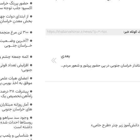
حضور پررنگ خراسان
اکسپو؛ جلب توجه سرم
از ابتدای دولت چهار
بخش معدن خراسان ج
300 تن مرغ منجمد در خراسان جنوبی توزیع می‌شود
 کوتاه خبر:
https://khabarvahonar.ir/news/?p=30958
?آخـرین وضــعیت 
خــراسان جنــوبی
بعدی
ائمه جمعه چشم و 
پیام تقدیر استاندار خراسان جنوبی در پی حضور پرشور و شعور مردم استان در مراسم راهپیمایی یوم ا… 13 آبان
جنوبی؛
اعضای هیات علمی 
موفق به اخذ بورس پ
پیشرفت 8
راه‌آهن،تخصیص یک ه
آمار روزانه مبتلای
های خراسان جنوبی
وجود سد سیاهو و 
روستاها احداث شده
داشته است
شناسایی و پلمپ یک