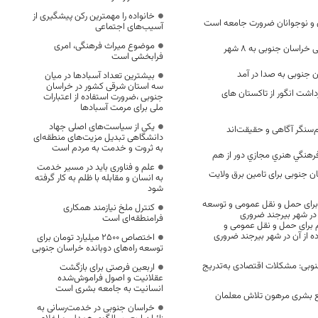
خانواده را مهمترین رکن پیشگیری از
 و نوجوانان ضرورت جامعه است
آسیب‌های اجتماعی
موضوع میراث فرهنگی، امری
راسان جنوبی به ۸ شهر
فرابخشی است
 جنوبی به صدا در آمد
بیشترین تعداد آسبادها در میان
سه استان شرقی کشور در خراسان
ی برداشت انگور از تاکستان های
جنوبی ،ضرورت استفاده از اعتبارات
ملی برای مرمت آسبادها
یکی از سیاست‌های اصلی جهاد
م‌سنگر آگاهی و حقیقت‌اند
دانشگاهی تبدیل مزیت‌های منطقه‌ای
به ثروت و خدمت به مردم است
رهنگي هنري مجازي دور از هم
علم و فناوری باید در مسیر خدمت
ن جنوبی برای تامین برق ولایت
به انسان و مقابله با ظلم به کار گرفته
شود
برای حمل و نقل عمومی و توسعه
کنترل ملخ نیازمند همکاری
 در شهر بیرجند ضروری
فرامنطقه‌ای است
 برای حمل و نقل عمومی و
 از آن در شهر بیرجند ضروری
اختصاص 2500 میلیارد تومان برای
توسعه راه‌های دوبانده خراسان جنوبی
نوبی: مشکلات اقتصادی به‌تدریج
اربعین فرصتی برای بازگشت
عقلانیت و اصول فراموش‌شده
انسانیت به جامعه بشری است
ع بشری مرهون تلاش‌ معلمان
خراسان جنوبی در خدمت‌رسانی به