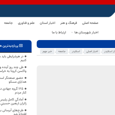
صفحه اصلی
فرهنگ و هنر
اخبار استان
علم و فناوری
جامعه
اخبار شهرستان ها
ارتباط با ما
پربازدیدترین ه
ار اسلایدر
,
اخبار اصلی
,
اسلایدر
,
جامعه
,
خبر مهم
در هرشرایطی باید 
کنیم
واکسن کرونا به خراس
حضور صنعتگر استا
هدایای مسکو
۱۲۵ گروه جهادی 
کنار مردم
آمادگي کامل پلیس 
زائران اربعين حسيني
افتتاح شد