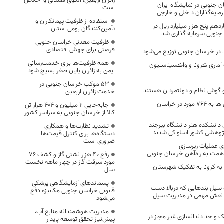
زائران اربعین، الگوی همدلی و اخلاص
 جنوبی در نمایشگاه ایران
است
ایه‌گذاران داخلی و خارجی
استفاده از ظرفیت پیمانکاران و
دهم پنج هزار میلیارد ریال در
تأمین‌کنندگان بومی استان
نوبی سرمایه گذاری شد
ظرفیت معدنی خراسان جنوبی
فرصتی برای جهش اقتصادی
همه ظرفیت‌ها برای خدمت‌رسانی
آماری ڪرونا و واڪسیناسـیون
ایمن به زائران پایان صفر بسیج شود
53 موکب خراسان جنوبی در
گوش نظام و دولتمردان هستند
خدمت زائران اربعین
افزایش تعداد فوتی ها به ۷۶۴ مورد در خراسان
جابه‌جایی 2 میلیون و 404 هزار تن
کالا از خراسان جنوبی به سراسر کشور
دانشکده هنر دانشگاه بیرجند
تشدید نظارت‌ها و همکاری
ژوهشی کشور اسلواکی شدند
دستگاه‌ها برای کنترل قیمت‌ها
ضروری است
3 درصدی عملیات زیرسازی
مت به راه‌آهن خراسان جنوبی
رفع 40 هزار نشتی گاز و کشف 76
مورد سرقت گاز در چهار ماهه نخست
ان به کرونا به تفکیک شهرستان
سال
پسماندهای آزمایشگاهی پزشکی
سیل بندهایی که دربالا دست
قانونی خراسان جنوبی مکانیزه دفع
 نقش مهمی در مدیریت سیل
می‌شود
مدیریت هوشمندانه منابع آب،
 واحد دندانسازی غیر مجاز در
پیش‌نیاز تحقق توسعه پایدار