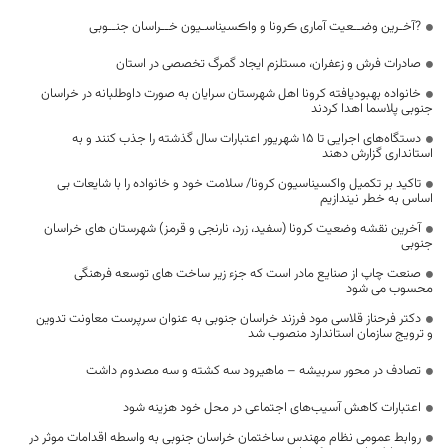
?آخـرین وضــعیت آماری ڪرونا و واڪسیناسـیون خــراسان جنــوبی
صادرات فرش و زعفران، مستلزم ایجاد گمرگ تخصصی در استان
خانواده بهبودیافته کرونا اهل شهرستان سرایان به صورت داوطلبانه در خراسان
جنوبی پلاسما اهدا کردند
دستگاه‌های اجرایی تا ۱۵ شهریور اعتبارات سال گذشته را جذب کنند و به
استانداری گزارش دهند
تاکید بر تکمیل واکسیناسیون کرونا/ سلامت خود و خانواده را با شایعات بی
اساس به خطر نیندازیم
آخرین نقشه وضعیت کرونا (سفید، زرد، نارنجی و قرمز) شهرستان های خراسان
جنوبی
صنعت چاپ از صنایع مادر است که جزء زیر ساخت های توسعه فرهنگی
محسوب می شود
دکتر فرحناز قلاسی مود فرزند خراسان جنوبی به عنوان سرپرست معاونت تدوین
و ترویج سازمان استاندارد منصوب شد
تصادف در محور سربیشه – ماهیرود سه کشته و سه مصدوم داشت
اعتبارات کاهش آسیب‌های اجتماعی در محل خود هزینه شود
روابط عمومی نظام مهندس ساختمان خراسان جنوبی به واسطه اقدامات موثر در