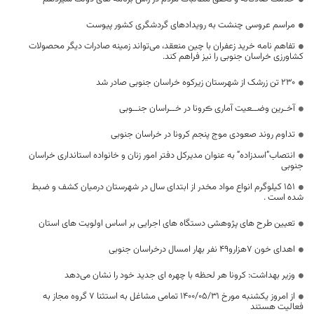
مراسم عروسی چنشت به رویدادهای گردشگری کشور پیوست
تفاهم نامه خرید زعفران با چین منعقد، می‌تواند زمینه صادرات دیگر محصولات
کشاورزی خراسان جنوبی را نیز فراهم کند.
۲۳۰ تن زرشک از شهرستان زیرکوه خراسان جنوبی صادر شد
آخـرین وضــعیت آماری ڪرونا در خــراسان جنــوبی
تداوم روند صعودی موج پنجم کرونا در خراسان جنوبی
انتصاب”اسدزاده” به عنوان مدیرکل دفتر امور زنان و خانواده استانداری خراسان
جنوبی
151 کیلوگرم انواع مواد مخدر از ابتدای سال در شهرستان درمیان کشف و ضبط
شده است .
تعیین طرح های پژوهشی دستگاه های اجرایی بر اساس اولویت های استان
اهدای خون 7هزارو49 نفر بهار امسال درخراسان جنوبی
وزیر بهداشت: کرونا هر لحظه با چهره ای جدید خود را نشان می‌‌‎دهد
از امروز یکشنبه مورخ ۱۴۰۰/۰۵/۳۱ تمامی مشاغل به استثنا ۷ گروه مجاز به
فعالیت هستند