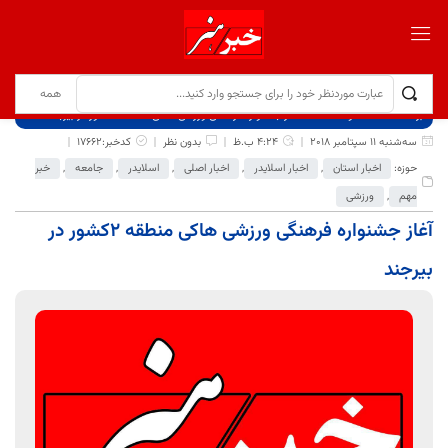
برگ نخست
نوشته‌ها
آغاز جشنواره فرهنگی ورزشی هاکی منطقه ۲کشور در بیرجند
سه‌شنبه 11 سپتامبر 2018
4:24 ب.ظ
بدون نظر
کدخبر:17662
حوزه:
اخبار استان
,
اخبار اسلایدر
,
اخبار اصلی
,
اسلایدر
,
جامعه
,
خبر
مهم
,
ورزشی
آغاز جشنواره فرهنگی ورزشی هاکی منطقه ۲کشور در
بیرجند