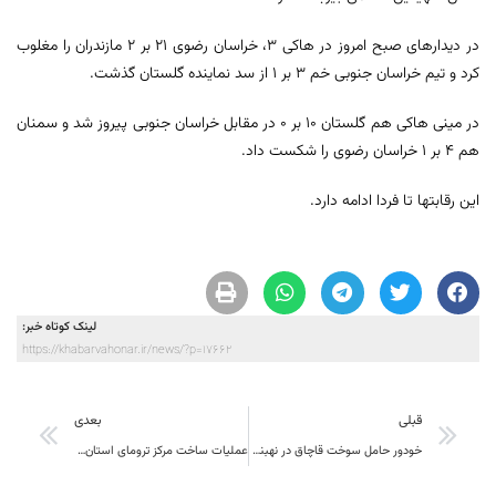
در دیدارهای صبح امروز در هاکی 3، خراسان رضوی 21 بر 2 مازندران را مغلوب
کرد و تیم خراسان جنوبی خم 3 بر 1 از سد نماینده گلستان گذشت.
در مینی هاکی هم گلستان 10 بر 0 در مقابل خراسان جنوبی پیروز شد و سمنان
هم 4 بر 1 خراسان رضوی را شکست داد.
این رقابتها تا فردا ادامه دارد.
لینک کوتاه خبر:
https://khabarvahonar.ir/news/?p=17662
قبلی
بعدی
خودور حامل سوخت قاچاق در نهبندان در آتش سوخت
عملیات ساخت مرکز ترومای استان از دو ماه آینده آغاز خواهد شد