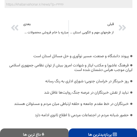
https://khabarvahonar.ir/news/?p=29996
قبلی
بعدی
از طرحهای مهم و الگویی استان خراسان جنوبی طرح ترسیب کربن است
مبارزه با خام فروشی محصولات مهم ترین مولفه در تثبیت جمعیت روستایی است
پیوند دانشگاه و صنعت، مسیر نوآوری و حل مسائل استان است
فرهنگ عاشورا و مکتب ایثار و شهادت امروز بیش از توان نظامی جمهوری اسلامی
ایران موجب هراس دشمنان شده است
روز خبرنگار در خراسان جنوبی؛ شورای اداری به رنگ رسانه
نباید از نقش خبرنگاران در عرصه جنگ روایت‌ها غافل شد
خبرنگاران در خط مقدم جامعه و حلقه ارتباطی میان مردم و مسئولان هستند
حضور شبانه مردم در اجتماعات مردمی تا اطلاع ثانوی ادامه دارد
پربازدیدترین ها
داغ ترین ها