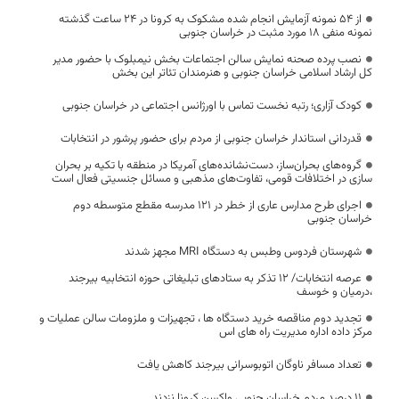
از ۵۴ نمونه آزمایش انجام شده مشکوک به کرونا در ۲۴ ساعت گذشته
نمونه منفی ۱۸ مورد مثبت در خراسان جنوبی
نصب پرده صحنه نمایش سالن اجتماعات بخش نیمبلوک با حضور مدیر
کل ارشاد اسلامی خراسان جنوبی و هنرمندان تئاتر این بخش
کودک آزاری؛ رتبه نخست تماس با اورژانس اجتماعی در خراسان‌ جنوبی
قدردانی استاندار خراسان جنوبی از مردم برای حضور پرشور در انتخابات
گروه‌های بحران‌ساز، دست‌نشانده‌های آمریکا در منطقه با تکیه بر بحران
سازی در اختلافات قومی، تفاوت‌های مذهبی و مسائل جنسیتی فعال است
اجرای طرح مدارس عاری از خطر در ۱۲۱ مدرسه مقطع متوسطه دوم
خراسان جنوبی
شهرستان فردوس وطبس به دستگاه MRI مجهز شدند
عرصه انتخابات/ 12 تذکر به ستادهای تبلیغاتی حوزه انتخابیه بیرجند
،درمیان و خوسف
تجدید دوم مناقصه خرید دستگاه ها ، تجهیزات و ملزومات سالن عملیات و
مرکز داده اداره مدیریت راه های اس
تعداد مسافر ناوگان اتوبوسرانی بیرجند کاهش یافت
۱۱ درصد مردم خراسان جنوبی واکسن کرونا نزدند