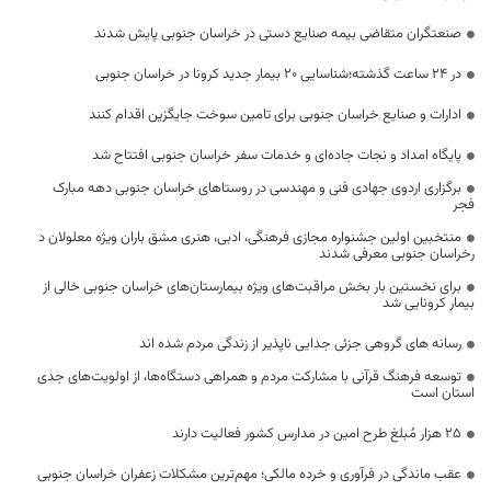
صنعتگران متقاضی بیمه صنایع دستی در خراسان جنوبی پایش شدند
در 24 ساعت گذشته؛شناسایی 20 بیمار جدید کرونا در خراسان جنوبی
ادارات و صنایع خراسان جنوبی برای تامین سوخت جایگزین اقدام کنند
پایگاه امداد و نجات جاده‌ای و خدمات سفر خراسان جنوبی افتتاح شد
برگزاری اردوی جهادی فنی و مهندسی در روستاهای خراسان جنوبی دهه مبارک
فجر
منتخبین اولین جشنواره مجازی فرهنگی، ادبی، هنری مشق باران ویژه معلولان د
رخراسان جنوبی معرفی شدند
برای نخستین بار بخش مراقبت‌های ویژه بیمارستان‌های خراسان جنوبی خالی از
بیمار کرونایی شد
رسانه های گروهی جزئی جدایی ناپذیر از زندگی مردم شده اند
توسعه فرهنگ قرآنی با مشارکت مردم و همراهی دستگاه‌ها، از اولویت‌های جدی
استان است
۲۵ هزار مُبلغ طرح امین در مدارس کشور فعالیت دارند
عقب ماندگی در فرآوری و خرده مالکی؛ مهم‌ترین مشکلات زعفران خراسان جنوبی