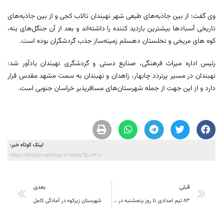
وی گفت: از بین جاذبه‌های طیعی شهر نهبندان تالاب کجی و از بین جاذبه‌های
تاریخی آسبادها بیشترین بازدید کننده را داشته‌اند و بعد از آن جنگل‌‎های بنه،
کوه های مریخی و نخلستان دهسلم زمینه‌ساز جذب گردشگران بوده است.
رئیس اداره میراث فرهنگی، صنایع دستی و گردشگری نهبندان یادآور شد:
نهبندان در مسیر پرتردد چابهار، زاهدان و نهبندان به سمت مشهد مقدس قرار
دارد و از این جهت از جمله شهرستان‌های مسافرپذیر خراسان جنوبی است.
لینک کوتاه خبر:
https://khabarvahonar.ir/news/?p=23011
قبلی
بعدی
83 تیم امدادی تا روز پنجشنبه در خراسان جنوبی آماده باش هستند
شهرستان زیرکوه در آمادگی کامل