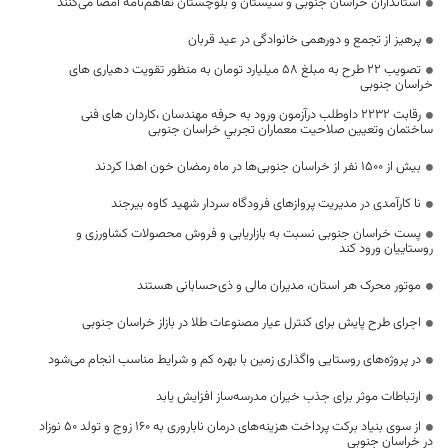
استانداران خراسان‌ جنوبی و سیستان و بلوچستان تفاهم‌نامه امضا می‌کنند
پرهیز از تجمع و دورهمی خانوادگی در عید قربان
تصویب ۲۲ طرح به مبلغ ۵۸ میلیارد تومان به منظور تقویت دهیاری های
خراسان جنوبی
رقابت ۲۲۳۲ داوطلب درآزمون ورود به حرفه مهندسان ،کاردان های فنی
ساختمان وتعيين صلاحيت معماران تجربي خراسان جنوبی
بیش از ۱۵۰۰ نفر از خراسان جنوبی‌ها در ماه رمضان خون اهدا کردند
نا کارآمدی در مدیریت پروازهای فرودگاه سردار شهید کاوه بیرجند
پست خراسان جنوبی نسبت به بازاریابی و فروش محصولات کشاورزی و
روستاییان ورود کند
موتور محرک هر استان، مدیران مالی و ذی‌حسابانی هستند
اجرای طرح پایش برای کنترل عیار مصنوعات طلا در بازاز خراسان جنوبی
در پروژه‌های روستایی واگذاری زمین با بهره کم و شرایط مناسب انجام می‌شود
ارتباطات موثر برای جذب خیران مدرسه‌ساز افزایش یابد
از سوی بنیاد برکت پرداخت هزینه‌های درمان ناباروری به ۱۶۰ زوج و تولد ۵۰ نوزاد
در خراسان جنوبی