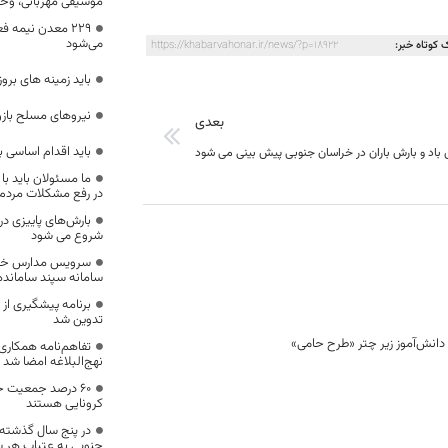
موسیقی مهربانی، و
۲۲۹ معدن نیمه ف
می‌شود
 کوتاه خبر:
https://khabarvahonar.ir/news/?p=18922
باید زمینه های بروز
نیرو‌های مسلح باز
بعدی
باید اقدام اساسی 
باد و بارش باران در خراسان جنوبی پیش بینی می شود
ما مسئولان باید با
در رفع مشکلات مردم 
بارش‌های پاییزی در
شروع می شود
سرویس مدارس خراسا
سامانه سپند سامانده
برنامه پیشگیری ا
تدوین شد
تفاهم‌نامه همکاری 
نهج‌البلاغه امضا شد
۶۰ درصد جمعیت خ
کرونایی هستند
در پنج سال گذشته