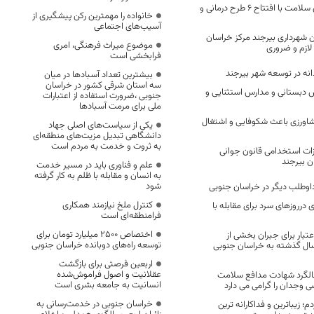
ارتقای شاخص های سلامت با افتتاح ۶ طرح درمانی و
خانواده را مهمترین رکن پیشگیری از
آسیب‌های اجتماعی
 شهرداری بیرجند مرکز خراسان
موضوع میراث فرهنگی، امری
لازم و ضروری
فرابخشی است
نه در توسعه شهر بیرجند
بیشترین تعداد آسبادها در میان
سه استان شرقی کشور در خراسان
 دبستانی و مدارس استثنایی و
جنوبی ،ضرورت استفاده از اعتبارات
ملی برای مرمت آسبادها
شاورزی باعث شکوفایی و اشتغال
یکی از سیاست‌های اصلی جهاد
دانشگاهی تبدیل مزیت‌های منطقه‌ای
به ثروت و خدمت به مردم است
زات استخدامی قانون جوانی
 بیرجند
علم و فناوری باید در مسیر خدمت
به انسان و مقابله با ظلم به کار گرفته
شود
کنترل ملخ نیازمند همکاری
 درروزهای سرد برای مقابله با
فرامنطقه‌ای است
اختصاص 2500 میلیارد تومان برای
ن اعتبار برای جبران بخشی از
توسعه راه‌های دوبانده خراسان جنوبی
ل گذشته به خراسان جنوبی
اربعین فرصتی برای بازگشت
عقلانیت و اصول فراموش‌شده
سالگرد شهادت مدافع سلامت
انسانیت به جامعه بشری است
 وجدان را گرامی می دارد
خراسان جنوبی در خدمت‌رسانی به
م؛ زیباترین و فداکارانه ترین