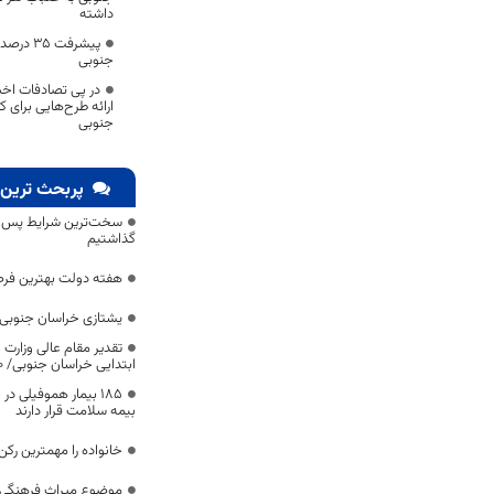
داشته
پیشرفت 
جنوبی
در پی تصادفات اخیر
ارائه طرح‌هایی برای
جنوبی
پربحث ترین 
سخت‌ترین شرایط پس از 
گذاشتیم
هفته دولت بهترین فرص
یشتازی خراسان جنوبی د
تقدیر مقام عالی وزارت
ابتدایی خراسان جنوبی/ ۴۶۰۰ دانش‌آموز زیر چتر «طرح حامی»
۱۸۵ بیمار هموفیلی
بیمه سلامت قرار دارند
خانواده را مهمترین رک
موضوع میراث فرهنگی،