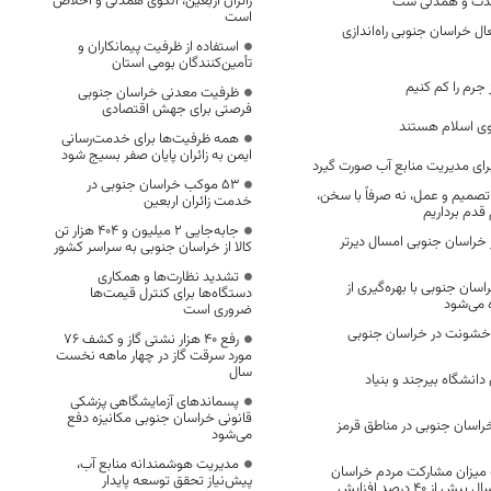
زائران اربعین، الگوی همدلی و اخلاص
حدت و همدلی ست
است
عال خراسان جنوبی راه‌اندازی
استفاده از ظرفیت پیمانکاران و
تأمین‌کنندگان بومی استان
 جرم را کم کنیم
ظرفیت معدنی خراسان جنوبی
فرصتی برای جهش اقتصادی
وی اسلام هستند
همه ظرفیت‌ها برای خدمت‌رسانی
ایمن به زائران پایان صفر بسیج شود
برای مدیریت منابع آب صورت گیرد
53 موکب خراسان جنوبی در
 تصمیم و عمل، نه صرفاً با سخن،
خدمت زائران اربعین
قدم برداریم
جابه‌جایی 2 میلیون و 404 هزار تن
 خراسان جنوبی امسال دیرتر
کالا از خراسان جنوبی به سراسر کشور
تشدید نظارت‌ها و همکاری
ن جنوبی با بهره‌گیری از
دستگاه‌ها برای کنترل قیمت‌ها
 می‌شود
ضروری است
ز خشونت در خراسان جنوبی
رفع 40 هزار نشتی گاز و کشف 76
مورد سرقت گاز در چهار ماهه نخست
سال
دانشگاه بیرجند و بنیاد
پسماندهای آزمایشگاهی پزشکی
قانونی خراسان جنوبی مکانیزه دفع
راسان جنوبی در مناطق قرمز
می‌شود
مدیریت هوشمندانه منابع آب،
 میزان مشارکت مردم خراسان
پیش‌نیاز تحقق توسعه پایدار
جنوبی به عتباب هر سال بیش از 40 درصد افزایش