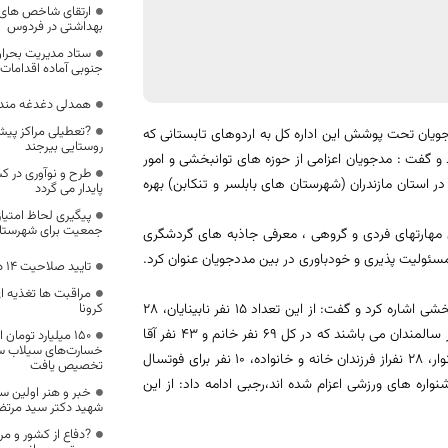
بهداشتی در فردوس
ستاد مدیریت بحران
جنوبی آماده اقدامات 
همدلی دغدغه مندا
?تعطیلی مراکز پیش
ع انسانی اداره کل بهزیستی استان از اعزام 220 نفر از مددجویان تحت پوشش این اداره کل به اردوهای تابستانی که
روستایی بیرجند
 گفت : مدجویان اعزامی از حوزه های توانبخشی و امور
طرح و نوآوری در ک
تی کشور در استان مازندران (شهرستان های بابلسر و تنکابن) بهره
پایدار می گردد
پیگیری لحاظ امتیا
جمعیت برای شهرستان
ش مهارتهای فردی و گروهی ، معرفی جاذبه های گردشگری
ولیت پذیری و خودباوری در بین مددجویان عنوان کرد.
تایید صلاحیت ۱۴ داوطلب دیگر در خراسان جنوبی
مراقبت ها تغذیه ای
معاون پشتیبانی و منابع انسانی اداره کل به اعزام 122 نفر در حوزه معاونت توانبخشی اشاره کرد و گفت: از این تعداد 15 نفر نابینایان، 28
کرونا
نفر کم توانان ذهنی، 28 نفر ناشنوایان، 28 نفر معلولان جسمی و حرکتی و 13 نفر سالمندان می باشند که در کل 69 نفر خانم و 43 نفر آقا
۱۵۰ میلیارد توما
خسارت‌های سیلاب سا
بوده اند.وی افزود: در حوزه معاونت اجتماعی 78 نفر شامل 13 زن سرپرست خانوار، 28 نفراز فرزندان خانه و خانواده، 10 نفر برای فوتسال
تخصیص یافت
10 نفر فوتسال گروه سنی زیر 18 سال و 17 نفر برای جشنواره های ورزشی اعزام شده اند،رجبی ادامه داد: از این
خبر و هنر اولین 
شهید دکتر سید مرتضی
?دفاع از کشور و مرد