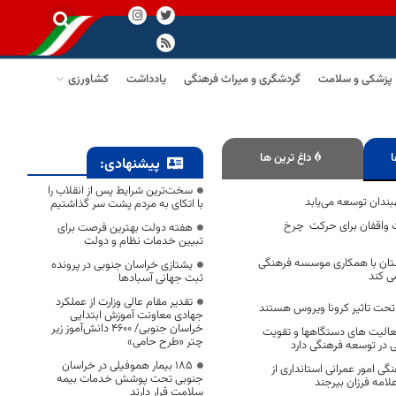
پزشکی و سلامت
گردشگری و میراث فرهنگی
یادداشت
کشاورزی
ا
داغ ترین ها
پیشنهادی:
سخت‌ترین شرایط پس از انقلاب را
بندان توسعه می‌یابد
با اتکای به مردم پشت سر گذاشتیم
ت واقفان برای حرکت چرخ
هفته دولت بهترین فرصت برای
تبیین خدمات نظام و دولت
ان با همکاری موسسه فرهنگی
یشتازی خراسان جنوبی در پرونده
می کند
ثبت جهانی آسبادها
تقدیر مقام عالی وزارت از عملکرد
 تحت تاثیر کرونا ویروس هستند
جهادی معاونت آموزش ابتدایی
خراسان جنوبی/ ۴۶۰۰ دانش‌آموز زیر
عالیت های دستگاهها و تقویت
چتر «طرح حامی»
 در توسعه فرهنگی دارد
۱۸۵ بیمار هموفیلی در خراسان
گی امور عمرانی استانداری از
جنوبی تحت پوشش خدمات بیمه
امه فرزان بیرجند
سلامت قرار دارند