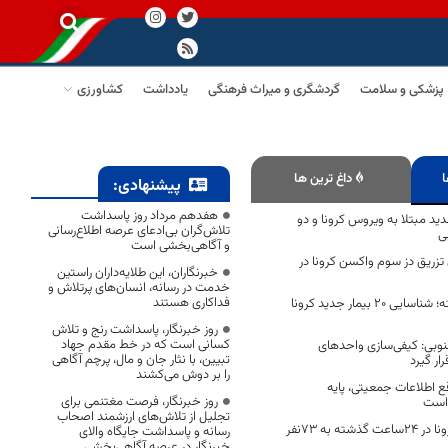
پزشکی و سلامت
گردشگری و میراث فرهنگی
یادداشت
کشاورزی
ا
داغ ترین ها
پیشنهادی:
هفدهم مرداد روز پاسداشت
 مورد جدید مبتلا به ویروس کرونا و دو
تلاش‌گران بی‌ادعای عرصه اطلاع‌رسانی
ی
و آگاهی‌بخشی است
 درصدی تزریق دز سوم واکسن کرونا در
خبرنگاران، این طلایه‌داران راستین
خدمت در رسانه، انسان‌های پرتلاش و
فداکاری هستند
در 24 ساعت گذشته؛ شناسایی 20 بیمار جدید کرونا
روز خبرنگار، پاسداشت رنج و تلاش
کسانی است که در خط مقدم جهاد
نوبی: کیفی‌سازی واحدهای
تبیین، با نثار جان و مال، پرچم آگاهی
ار گیرد
را بر دوش می‌کشند
ع اطلاعات جمعیتی، پایه
روز خبرنگار، فرصت مغتنمی برای
 است
تجلیل از تلاش‌های ارزشمند اصحاب
افزایش قربانیان کرونا در ۲۴ساعت گذشته به ۷۳نفر
رسانه و پاسداشت جایگاه والای
خبرنگار در عرصه آگاهی‌بخشی