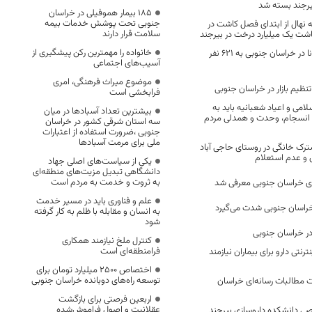
رجند بسته شد
۱۸۵ بیمار هموفیلی در خراسان
جنوبی تحت پوشش خدمات بیمه
زار اصله نهال از ابتدای فصل کاشت در
سلامت قرار دارند
شت یک میلیارد درخت در بیرجند
خانواده را مهمترین رکن پیشگیری از
تعداد مبتلایان کرونا در خراسان جنوبی به 621 نفر
آسیب‌های اجتماعی
موضوع میراث فرهنگی، امری
فرابخشی است
امی و اعیاد شعبانیه باید به
بیشترین تعداد آسبادها در میان
 انسجام، وحدت و همدلی مردم
سه استان شرقی کشور در خراسان
جنوبی ،ضرورت استفاده از اعتبارات
ملی برای مرمت آسبادها
هزار مشترک خانگی در روستای حاجی آباد
 و عدم استعلام
یکی از سیاست‌های اصلی جهاد
دانشگاهی تبدیل مزیت‌های منطقه‌ای
به ثروت و خدمت به مردم است
ی خراسان جنوبی معرفی شد
علم و فناوری باید در مسیر خدمت
 خراسان جنوبی شدت می‌گیرد
به انسان و مقابله با ظلم به کار گرفته
شود
در خراسان جنوبی
کنترل ملخ نیازمند همکاری
فرامنطقه‌ای است
نترنتی دارو برای بیماران نیازمند
اختصاص 2500 میلیارد تومان برای
توسعه راه‌های دوبانده خراسان جنوبی
ت مطالبات رسانه‌ای خراسان
اربعین فرصتی برای بازگشت
عقلانیت و اصول فراموش‌شده
صی دانشکده داروسازی بیرجند