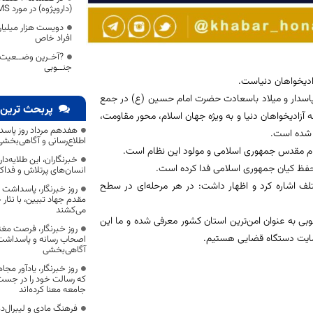
(داروپژوه) در مورد MS بخوانید.
دویست هزار میلیار
افراد خاص
?آخـرین وضــعیت آ
جنــوبی
ادیخواهان دنیاست.
اسدار و میلاد باسعادت حضرت امام حسین (ع) در جمع
پربحث ترین 
 آزادیخواهان دنیا و به ويژه جهان اسلام، محور مقاومت،
هفدهم مرداد روز پاسد
ه شده است.
اطلاع‌رسانی و آگاهی‌بخش
نظام مقدس جمهوری اسلامی و مولود این نظام است.
خبرنگاران، این طلایه‌د
ه حفظ کیان جمهوری اسلامی فدا کرده است.
انسان‌های پرتلاش و فداک
تلف اشاره کرد و اظهار داشت: در هر مرحله‌ای در سطح
روز خبرنگار، پاسداشت
مقدم جهاد تبیین، با نثار
می‌کشند
وبی به عنوان امن‌ترین استان کشور معرفی شده و ما این
روز خبرنگار، فرصت مغت
حمایت دستگاه قضایی هستیم.
اصحاب رسانه و پاسداشت ج
آگاهی‌بخشی
روز خبرنگار، یادآور 
که رسالت خود را در جس
جامعه معنا کرده‌اند
فرهنگ مادی و لیبرال‌د