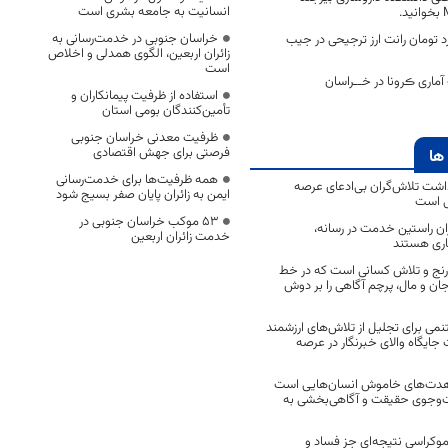
انسانیت به جامعه بشری است
خراسان جنوبی در خدمت‌رسانی به
د تومان رانت ارز ترجیحی در جیب
زائران اربعین، الگوی همدلی و اخلاص
است
ماری ڪرونا در خــراسان
استفاده از ظرفیت پیمانکاران و
تأمین‌کنندگان بومی استان
ظرفیت معدنی خراسان جنوبی
فرصتی برای جهش اقتصادی
ها
همه ظرفیت‌ها برای خدمت‌رسانی
اشت تلاش‌گران بی‌ادعای عرصه
ایمن به زائران پایان صفر بسیج شود
ی است
53 موکب خراسان جنوبی در
اران راستین خدمت در رسانه،
خدمت زائران اربعین
اری هستند
 رنج و تلاش کسانی است که در خط
 جان و مال، پرچم آگاهی را بر دوش
نمی برای تجلیل از تلاش‌های ارزشمند
ایگاه والای خبرنگار در عرصه
مجاهدت‌های خاموش انسان‌هایی است
ت‌وجوی حقیقت و آگاهی‌بخشی به
موکراسی نتیجه‌ای جز فساد و