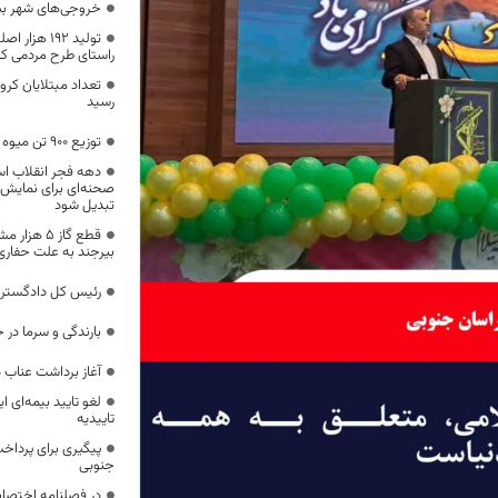
خروجی‌های شهر بی
تولید 192 ه
راستای طرح مردمی کا
رسید
توزیع 900 تن میوه تنظیم بازار در خراسان جنوبی
دهه فجر انقلاب اسل
صحنه‌ای برای نمایش
تبدیل شود
قطع گاز ۵ 
بیرجند به علت حفاری
رئیس کل دادگستر
بارندگی و سرما در
آغاز برداشت عناب 
لغو تایید بیمه‌ای ای
تاییدیه
پیگیری برای پرداخ
جنوبی
در فصلنامه اختصا