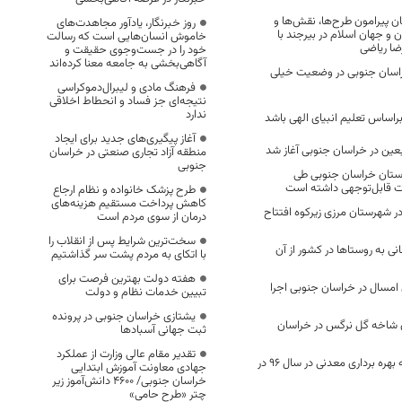
مان پیرامون طرح‌ها، نقش‌ها و
روز خبرنگار، یادآور مجاهدت‌های
ن و جهان اسلام در بیرجند با
خاموش انسان‌هایی است که رسالت
ضا ریاضی
خود را در جست‌وجوی حقیقت و
آگاهی‌بخشی به جامعه معنا کرده‌اند
ان جنوبی در وضعیت خیلی
فرهنگ مادی و لیبرال‌دموکراسی
نتیجه‌ای جز فساد و انحطاط اخلاقی
ندارد
راساس تعلیم انبیای الهی باشد
آغاز پیگیری‌های جدید برای ایجاد
بعین در خراسان جنوبی آغاز شد
منطقه آزاد تجاری صنعتی در خراسان
جنوبی
استان خراسان جنوبی طی
ت قابل‌توجهی داشته است
طرح پزشک خانواده و نظام ارجاع
کاهش پرداخت مستقیم هزینه‌های
ی در شهرستان مرزی زیرکوه افتتاح
درمان از سوی مردم است
سخت‌ترین شرایط پس از انقلاب را
انی به روستا‌ها در کشور از آن
با اتکای به مردم پشت سر گذاشتیم
هفته دولت بهترین فرصت برای
ری امسال در خراسان جنوبی اجرا
تبیین خدمات نظام و دولت
یشتازی خراسان جنوبی در پرونده
 میلیون شاخه گل نرگس در خراسان
ثبت جهانی آسبادها
تقدیر مقام عالی وزارت از عملکرد
صدور 4 فقره پروانه بهره برداری معدنی در سال 96 در
جهادی معاونت آموزش ابتدایی
خراسان جنوبی/ ۴۶۰۰ دانش‌آموز زیر
چتر «طرح حامی»