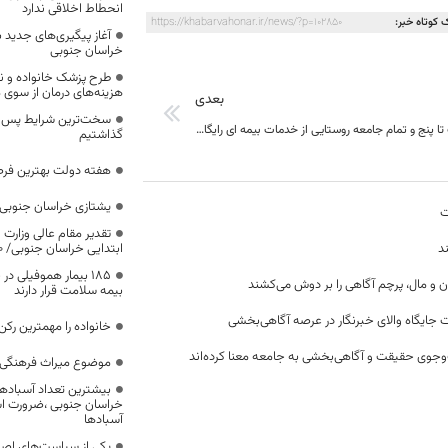
انحطاط اخلاقی ندارد
 کوتاه خبر:
https://khabarvahonar.ir/news/?p=102850
آغاز پیگیری‌های جدید ب
خراسان جنوبی
طرح پزشک خانواده و 
هزینه‌های درمان از سوی
بعدی
سخت‌ترین شرایط پس از 
دهک‌های یک تا پنج و تمام جامعه روستایی از خدمات بیمه ای رایگان استفاده می‌کنند
گذاشتیم
هفته دولت بهترین فرص
یشتازی خراسان جنوبی د
ت
تقدیر مقام عالی وزارت
د
ابتدایی خراسان جنوبی/ ۴۶۰۰ دانش‌آموز زیر چتر «طرح حامی»
۱۸۵ بیمار هموفیلی
ن و مال، پرچم آگاهی را بر دوش می‌کشند
بیمه سلامت قرار دارند
 جایگاه والای خبرنگار در عرصه آگاهی‌بخشی
خانواده را مهمترین رک
وجوی حقیقت و آگاهی‌بخشی به جامعه معنا کرده‌اند
موضوع میراث فرهنگی،
بیشترین تعداد آسبادها
خراسان جنوبی ،ضرورت است
آسبادها
یکی از سیاست‌های اصل