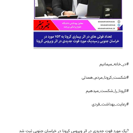
#در_خانه_میمانیم
#شکست_کرونا_مردم_همدلی
#کرونا_را_شکست_میدهیم
#رعایت_بهداشت_فردی
?یک مورد فوت جدیدی در اثر ویروس کرونا در خراسان جنوبی ثبت شد