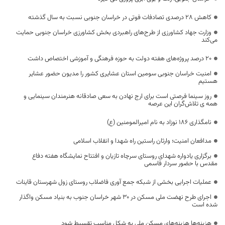
کاهش ۲۸ درصدی تصادفات فوتی در خراسان جنوبی نسبت به سال گذشته
وزارت جهاد کشاورزی از طرح‌های راهبردی بخش کشاورزی خراسان جنوبی حمایت
می‌کند
۲۰ درصد پروژه‌های هفته دولت به حوزه فرهنگی و آموزشی اختصاص داشت
امنیت خراسان جنوبی سومین استان عشایری کشور را مدیون حضور عشایر
هستیم
روز سینما فرصتی است برای ارج نهادن به سعی صادقانه هنرمندان سینمایی و
همه ی تلاش‌گران این عرصه
نامگذاری ۱۸۶ نوزاد به نام امیرالمومنین (ع)
مدافعان امنیت؛ وارثان راستین راه شهدا و انقلاب اسلامی
برگزاری یادواره شهدای روستای سرچاه تازیان و افتتاح نمایشگاه هفته دفاع
مقدس با حضور سردار قاسمی
عملیات اجرایی بخشی از شبکه جمع آوری فاضلاب روستای زول شهرستان قاینات
اجرای طرح نهضت ملی مسکن در 30 شهر خراسان جنوب به بنیاد مسکن واگذار
شده است
هزینه‌ها هزینه‌های مسکن ملی به شکل مناسب تقسیط شود