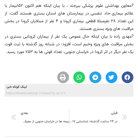
?معاون بهداشتی علوم پزشکی بیرجند ، با بیان اینکه هم اکنون 152بیمار با
علائم بیماری حاد تنفسی در بیمارستان های استان بستری هستند گفت: از
این تعداد 28 نفرمبتلا قطعی بیماری کرونا و 4 نفر از مبتلایان کرونا در بخش
مراقبت های ویژه بستری هستند.
?مهدی زاده با بیان اینکه حال عمومی یک نفر از بیماران کرونایی بستری در
بخش مراقبت های ویژه وخیم است، افزود: در شبانه روز گذشته با ثبت فوت
یک نفر دیگر در اثر کرونا در خراسان جنوبی، تعداد فوتی ها به 753 مورد رسید.
لینک کوتاه خبر:
https://khabarvahonar.ir/news/?p=53728
قبلی
بعدی
در 24 ساعت گذشته؛ شناسایی 17 بیمار جدید کرونا در خراسان جنوبی
بیمه ها در خراسان جنوبی از معرفی افراد زیان دیده به دفاتر اسناد رسمی جهت اخذ رضایت محضری خودداری کنند