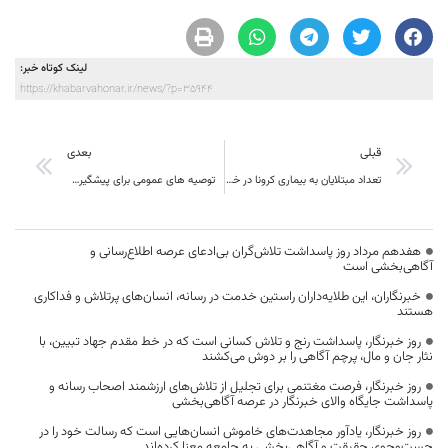
لینک کوتاه خبر:
https://khabarvahonar.ir/news/?p=35944
قبلی
بعدی
تعداد مبتلایان به بیماری کرونا در خراسان جنوبی به 5 نفر رسید
توصیه ­های عمومی برای پیشگیری از ابتلا به کرونا در کارگاه­های کشور
هفدهم مرداد روز پاسداشت تلاش‌گران بی‌ادعای عرصه اطلاع‌رسانی و
آگاهی‌بخشی است
خبرنگاران، این طلایه‌داران راستین خدمت در رسانه، انسان‌های پرتلاش و فداکاری
هستند
روز خبرنگار، پاسداشت رنج و تلاش کسانی است که در خط مقدم جهاد تبیین، با
نثار جان و مال، پرچم آگاهی را بر دوش می‌کشند
روز خبرنگار، فرصت مغتنمی برای تجلیل از تلاش‌های ارزشمند اصحاب رسانه و
پاسداشت جایگاه والای خبرنگار در عرصه آگاهی‌بخشی
روز خبرنگار، یادآور مجاهدت‌های خاموش انسان‌هایی است که رسالت خود را در
جست‌وجوی حقیقت و آگاهی‌بخشی به جامعه معنا کرده‌اند