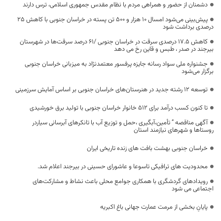
دشمنان از حضور و همراهی مردم با نظام مقدس جمهوری اسلامی، ترس دارند
پیش‌بینی می‌شود امسال ۱۰ هزار و ۵۰۰ تن پسته در خراسان جنوبی با کاهش 25
درصدی برداشت شود
کاهش ۱۷.۵ درصدی سرقت در خراسان جنوبی /۶۱ درصد سرقت‌ها در شهرستان
بیرجند در صدر ، طبس و قاین رخ می دهد
جشنواره ملی سواد رسانه‌ جایزه پرفسور معتمدنژاد به میزبانی خراسان جنوبی
برگزار می‌شود
توسعه ۱۲ رشته جدید در هنرستان‌های خراسان جنوبی بر اساس آمایش سرزمینی
تا کنون کسب درآمد برای ۵۱۲ خانوار خراسان جنوبی با تولید برق خورشیدی
آگهی مناقصه ” تأمین،آبگیری ،حمل و توزیع آب با تانکرهای آبرسانی سیاردر
روستاها و شهرهای نیازمند استان
خراسان جنوبی بهشت بافت های زنده تاریخی ایران
محدودیت های ترافیکی تاسوعا و عاشورای حسینی در بیرجند اعلام شد.
رویدادهای گردشگری با همکاری جوامع محلی باعث نشاط و مشارکت‌های
اجتماعی می شود
پایانِ بخشی از مرمت عمارت جهانی باغ اکبریه