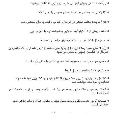
پایگاه تخصصی ورزش قهرمانی خراسان جنوبی افتتاح می شود.
۶۳ زندانی جرایم غیرعمد در خراسان جنوبی آزاد می‌شوند
۶۷۵ پرونده تخلف صنفی در خراسان جنوبی از ابتدای سال تشکیل شد
کشف بیش از ۱۱۵ کیلوگرم هروئین و شیشه در خراسان جنوبی
امروز مثل گذشته نیست که ابرقدرتها برایمان بنویسند
رویداد ملی سواد رسانه ای، جایزه پروفسور معتمدنژاد پدر علم ارتباطات کشور روز
خبرنگار در خراسان جنوبی رونمایی می شود
حضور مردم در صحنه همواره نقشه‌های دشمن را خنثی کرده است
مرگ نوزاد یک ماهه به دلیل کرونا
۱۵ هزار خانوار روستایی و عشایری از افتتاح طرحهای کشاورزی درهفته جهاد
کشاورزی بهره مند خواهند شد
کودک به عنوان امانت الهی به قدری بزرگ است که هرچه برای آن سرمایه گذاری
شود، کم است.
مسجد کانون همبستگی، تربیت نسل مؤمن، ارتقای اخلاق و سامان‌دهی امور
اجتماعی است