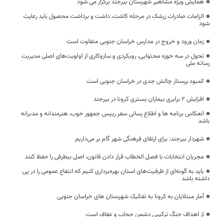
همایش ویژه مشاهیر شهرستان بیرجند برگزار می شود
الزامات صادرات زرشک در مرحله کاشت، داشت و برداشت محصول باید رعایت
شود
زمان ورود و خروج در مدارس خراسان جنوبی متفاوت است
تحول در سه حوزه محتوایی، رویکردی و سازوکاری از اولویت‌های اصلی مدیریت
رسانه ملی
کمبود پرستار چالش جدی در خراسان جنوبی است
افزایش ۲ برابری بیماران بستری کرونا در بیرجند
انعکاس برنامه ها و اطلاع‌ رسانی سفر رییس جمهور خوب، هنرمندانه و مدبرانه
باشد
شهردار بیرجند: برای ارتقای فرهنگی شهر گام بر می‌داریم
مجریان انتخابات با فصل الخطاب قرار دادن قانون، اصل بیطرفی را حفظ کنند
باید به گونه‌ای از ظرفیت‌های استان بهره‌برداری کنیم که انتفاع عمومی را در پی
داشته باشد
آمار مبتلایان به کرونا به تفکیک شهرستان های خراسان جنوبی
از اهداف جنگ ترکیبی دشمن حجاب و عفاف است