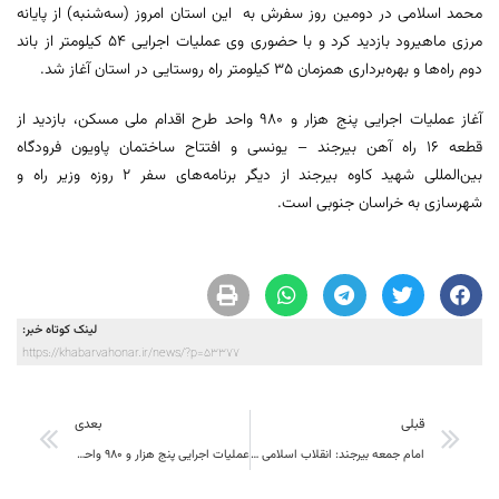
محمد اسلامی در دومین روز سفرش به این استان امروز (سه‌شنبه) از پایانه
مرزی ماهیرود بازدید کرد و با حضوری وی عملیات اجرایی ۵۴ کیلومتر از باند
دوم راه‌ها و بهره‌برداری همزمان ۳۵ کیلومتر راه روستایی در استان آغاز شد.
آغاز عملیات اجرایی پنج هزار و ۹۸۰ واحد طرح اقدام ملی مسکن، بازدید از
قطعه ۱۶ راه آهن بیرجند – یونسی و افتتاح ساختمان پاویون فرودگاه
بین‌المللی شهید کاوه بیرجند از دیگر برنامه‌های سفر ۲ روزه وزیر راه و
شهرسازی به خراسان جنوبی است.
لینک کوتاه خبر:
https://khabarvahonar.ir/news/?p=53377
قبلی
بعدی
امام جمعه بیرجند: انقلاب اسلامی سرآغاز بیداری جوامع است
عملیات اجرایی پنج هزار و ۹۸۰ واحد مسکن ملی در خراسان جنوبی آغاز شد