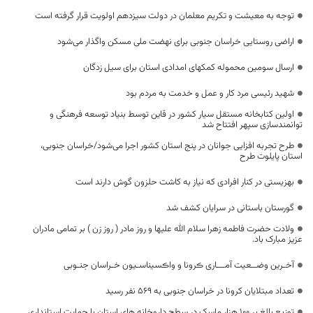
توجه به معیشت و تکریم معلمان در دولت سیزدهم اولویت قرار گرفته است
اراضی روستایی خراسان جنوبی برای نهضت ملی مسکن واگذار می‌شود
ارسال سومین محموله کمکهای امدادی استان برای سیل زدگان
شهید رئیسی مرد کار و عمل و خدمت به مردم بود
اولین کتابخانه مستقل سیار کشور در قاین توسط بنیاد توسعه فرهنگی و
توانمندسازی سپهر افتتاح شد
طرح تجربه‌ افزایی جوانان در پنج استان کشور اجرا می‌شود/خراسان جنوبی،
استان پایلوت طرح
بهزیستی در کنار افرادی که نیاز به کاشت حلزون گوش دارند است
گورستان باستانی در سرایان کشف شد
ولادت حضرت فاطمه زهرا سلام الله عليها و روز مادر ( روز زن ) بر تمامی مادران
عزیز مبارک باد.
آخـرین وضــعیت آمـــاری ڪرونا و واڪسیناسـیون خـراسان جنـوبی
تعداد مبتلایان کرونا در خراسان جنوبی به 569 نفر رسید
توزیع بالغ بر ۱۰۰ هزار ماسک در سطح داروخانه های استان با حمایت استانداری