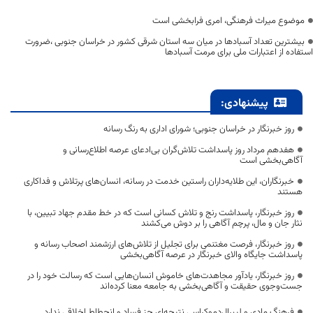
موضوع میراث فرهنگی، امری فرابخشی است
بیشترین تعداد آسبادها در میان سه استان شرقی کشور در خراسان جنوبی ،ضرورت
استفاده از اعتبارات ملی برای مرمت آسبادها
پیشنهادی:
روز خبرنگار در خراسان جنوبی؛ شورای اداری به رنگ رسانه
هفدهم مرداد روز پاسداشت تلاش‌گران بی‌ادعای عرصه اطلاع‌رسانی و
آگاهی‌بخشی است
خبرنگاران، این طلایه‌داران راستین خدمت در رسانه، انسان‌های پرتلاش و فداکاری
هستند
روز خبرنگار، پاسداشت رنج و تلاش کسانی است که در خط مقدم جهاد تبیین، با
نثار جان و مال، پرچم آگاهی را بر دوش می‌کشند
روز خبرنگار، فرصت مغتنمی برای تجلیل از تلاش‌های ارزشمند اصحاب رسانه و
پاسداشت جایگاه والای خبرنگار در عرصه آگاهی‌بخشی
روز خبرنگار، یادآور مجاهدت‌های خاموش انسان‌هایی است که رسالت خود را در
جست‌وجوی حقیقت و آگاهی‌بخشی به جامعه معنا کرده‌اند
فرهنگ مادی و لیبرال‌دموکراسی نتیجه‌ای جز فساد و انحطاط اخلاقی ندارد