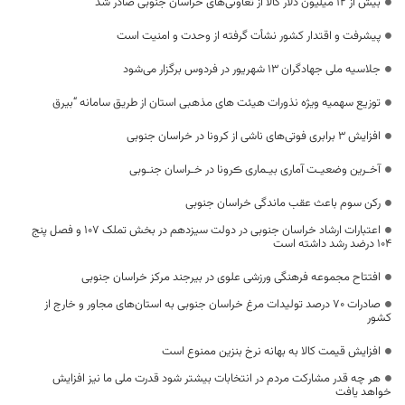
بیش از ۱۲ میلیون دلار کالا از تعاونی‌های خراسان جنوبی صادر شد
پیشرفت و اقتدار کشور نشأت گرفته از وحدت و امنیت است
جلاسیه ملی جهادگران ۱۳ شهریور در فردوس برگزار می‌شود
توزیع سهمیه ویژه نذورات هیئت های مذهبی استان از طریق سامانه “بیرق
افزایش ۳ برابری فوتی‌های ناشی از کرونا در خراسان جنوبی
آخـرین وضعیـت آماری بیـماری ڪرونا در خـراسان جنـوبی
رکن سوم باعث عقب ماندگی خراسان جنوبی
اعتبارات ارشاد خراسان جنوبی در دولت سیزدهم در بخش تملک ۱۰۷ و فصل پنج
۱۰۴ درضد رشد داشته است
افتتاح مجموعه فرهنگی ورزشی علوی در بیرجند مرکز خراسان جنوبی
صادرات ۷۰ درصد تولیدات مرغ خراسان جنوبی به استان‌های مجاور و خارج از
کشور
افزایش قیمت کالا به بهانه نرخ بنزین ممنوع است
هر چه قدر مشارکت مردم در انتخابات بیشتر شود قدرت ملی ما نیز افزایش
خواهد یافت