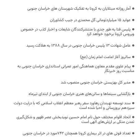
آمار روزانه مبتلایان به کرونا به تفکیک شهرستان های خراسان جنوبی
عواید 15 میلیاردتومانی گل محمدی در جیب کشاورزان
پلیس فتا به طور جدی با منتشرکنندگان شایعات و اخبار کذب در خصوص
ویروس کرونا برخورد خواهد کرد
عامل شهادت ۱۳ پلیس خراسان جنوبی در سال 1388 به هلاکت رسید
سالروز آغاز امامت امام زمان (عج)
پیام علوی مقدم معاون هماهنگی امور عمرانی استانداری خراسان جنوبی به
مناسبت روز خبرنگار
مدیر کل بهزیستی خراسان جنوبی منصوب شد
بازگشایی سینما‌ها و سالن‌های هنری خراسان جنوبی از ابتدای تیرماه
سند توسعه نهبندان رهاورد سفر رهبر معظم انقلاب اسلامی که با درایت دولت
سیزدهم بروزرسانی و احیا شده است
اتحاد اقوام مختلف حول نام امام حسین نویدبخش عصر ظهور و شکل‌گیری
تمدن متکی بر ارزش‌های الهی است
تعداد فوتی های در اثر بیماری کرونا همچنان 742مورد در خراسان جنوبی