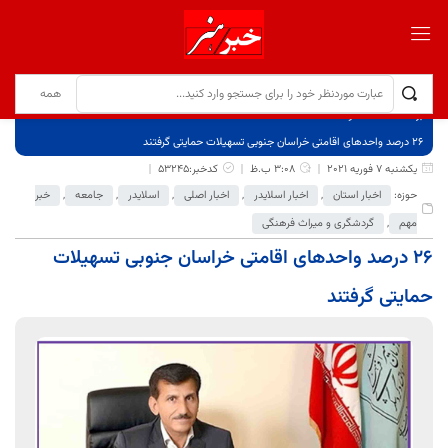
برگ نخست
نوشته‌ها
۲۶ درصد واحدهای اقامتی خراسان جنوبی تسهیلات حمایتی گرفتند
یکشنبه 7 فوریه 2021
3:08 ب.ظ
کدخبر:53245
حوزه:
اخبار استان
,
اخبار اسلایدر
,
اخبار اصلی
,
اسلایدر
,
جامعه
,
خبر
مهم
,
گردشگری و میراث فرهنگی
۲۶ درصد واحدهای اقامتی خراسان جنوبی تسهیلات
حمایتی گرفتند