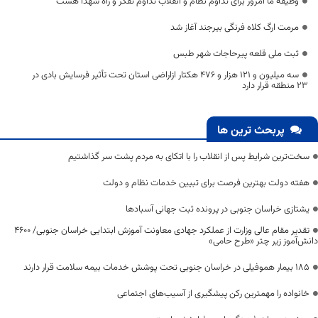
وظیفه ما امروز برای تداوم نظام و انقلاب تداوم تفکر و راه شهدا هست
مرمت ارگ کلاه‌ فرنگی بیرجند آغاز شد
ثبت ملی قلعه پیرحاجات شهر طبس
سه میلیون و 121 هزار و 476 هکتار ازاراضی استان تحت تأثیر فرسایش بادی در
23 منطقه قرار دارد
پربحث ترین ها
سخت‌ترین شرایط پس از انقلاب را با اتکای به مردم پشت سر گذاشتیم
هفته دولت بهترین فرصت برای تبیین خدمات نظام و دولت
یشتازی خراسان جنوبی در پرونده ثبت جهانی آسبادها
تقدیر مقام عالی وزارت از عملکرد جهادی معاونت آموزش ابتدایی خراسان جنوبی/ ۴۶۰۰
دانش‌آموز زیر چتر «طرح حامی»
۱۸۵ بیمار هموفیلی در خراسان جنوبی تحت پوشش خدمات بیمه سلامت قرار دارند
خانواده را مهمترین رکن پیشگیری از آسیب‌های اجتماعی