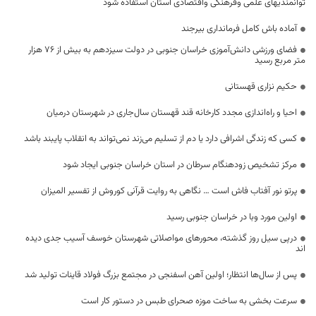
توانمندیهای علمی وفرهنگی واقتصادی استان استفاده شود
آماده باش کامل فرمانداری بیرجند
فضای ورزشی دانش‌آموزی خراسان جنوبی در دولت سیزدهم به بیش از ۷۶ هزار
متر مربع رسید
حکیم نزاری قهستانی
احیا و راه‌اندازی مجدد کارخانه قند قهستان سال‌جاری در شهرستان درمیان
کسی که زندگی اشرافی دارد یا دم از تسلیم می‌زند نمی‌تواند به انقلاب پایبند باشد
مرکز تشخیص زودهنگام سرطان در استان خراسان جنوبی ایجاد شود
پرتو نور آفتاب فاش است … نگاهی به روایت قرآنی کوروش از تفسیر المیزان
اولین مورد وبا در خراسان جنوبی رسید
درپی سیل روز گذشته، محورهای مواصلاتی شهرستان خوسف آسیب جدی دیده
اند
پس از سال‌ها انتظار؛ اولین آهن اسفنجی در مجتمع بزرگ فولاد قاینات تولید شد
سرعت بخشی به ساخت موزه صحرای طبس در دستور کار است