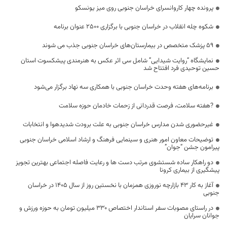
پرونده چهار کاروانسرای خراسان جنوبی روی میز یونسکو
شکوه چله انقلاب در خراسان جنوبی با برگزاری 2500 عنوان برنامه
۵۹ پزشک متخصص در بیمارستان‌های خراسان جنوبی جذب می شوند
نمایشگاه “روایت شیدایی” شامل سی اثر عکس به هنرمندی پیشکسوت استان
حسین توحیدی فرد افتتاح شد
برنامه‌های هفته وحدت خراسان جنوبی با همکاری سه نهاد برگزار می‌شود
?هفته سلامت، فرصت قدردانی از زحمات خادمان حوزه سلامت
غیرحضوری شدن مدارس خراسان جنوبی به علت برودت شدیدهوا و انتخابات
توضیحات معاون امور هنری و سینمایی فرهنگ و ارشاد اسلامی خراسان جنوبی
پیرامون جشن “جوان”
دو راهکار ساده شستشوی مرتب دست ها و رعایت فاصله اجتماعی بهترین تجویز
پیشگیری از بیماری کرونا
آغاز به کار ۴۳ بازارچه نوروزی همزمان با نخستین روز از سال ۱۴۰۵ در خراسان
جنوبی
در راستای مصوبات سفر استاندار اختصاص ۳۳۰ میلیون تومان به حوزه ورزش و
جوانان سرایان