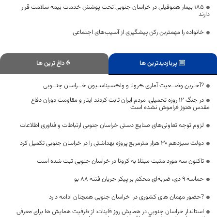
۱۸۵ بیمار هموفیلی در خراسان جنوبی تحت پوشش خدمات بیمه سلامت قرار
دارند
خانواده را مهمترین رکن پیشگیری از آسیب‌های اجتماعی
پربازدیدترین ها
داغ ترین ها
?آخـرین وضــعیت آماری ڪرونا و واڪسیناسـیون خــراسان جنــوبی
در جنگ ۱۲ روزه تحمیلی، مردم ایران ثابت کردند ایثار و مقاومت دوران دفاع
مقدس هنوز فراموش نشده است
لزوم توجه تعاونی‌های صنایع دستی خراسان جنوبی ارتباطات و فناوری اطلاعات
دولت سیزدهم ۳۰ هزار مترمربع پروژه بهداشتی را در خراسان جنوبی تکمیل کرد
تاکنون سه مورد مثبت مبتلا به کرونا در خراسان جنوبی ثبت شده است
حماسه ۹ دی، ضربه‌ای محکم بر پیکر جریان فتنه ۸۸ بو
?حضور مهمان های کشوری در خراسان جنوبی همچنان ادامه دارد
استاندار خراسان جنوبی در همایش روز قاینات: از ظرفیت همایش ها برای معرفی