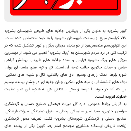
کویر بشرویه به عنوان یکی از زیباترین جاذبه های طبیعی شهرستان بشرویه
720 کیلومتر مربع از وسعت شهرستان بشرویه را به خود اختصاص داده است.
این اکوتوریسم منحصربفرد از دو پدیده مجزای ریگزار و کویر تشکیل شده که در
ترکیب کلی در نزد مردم شهرستان به “ریگ بشرویه” تعبیر می شود. از مهمترین
ویژگی های ریگ بشرویه فراوانی و تعدد جاذبه های طبیعی، پوشش گیاهی
خاص و حیات جانوری جالب توجه آن است. تل و تپه های ماسه ای روان،
شوره زارها، نمک زارهای وسیع، دق های باتلاقی، کال و شیله های نمکین،
توف های آتشفشانی و تبله های نمکین چنان جذبه ای در چشم بیننده ترسیم
می کند که در پیوند با عرصه زیستی استثنائی اش به شکوه این تابلو عظمت
خداوند افزوده است.
به گزارش روابط عمومی اداره کل میراث فرهنگی صنایع دستی و گردشگری
خراسان جنوبی، سید امیر سلیمانی رباطی مسئول نمایندگی میراث فرهنگی،
صنایع دستی و گردشگری شهرستان بشرویه گفت: تعریف محور گردشگری
(بافت تاریخی-ایستگاه عشایری مجتمع امام رضا-کویر) یکی از برنامه های