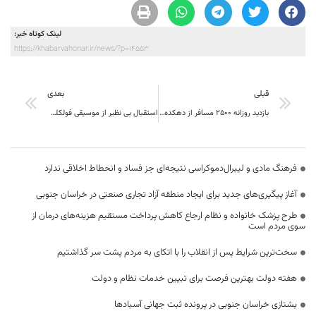
لینک کوتاه خبر:
https://khabarvahonar.ir/news/?p=14553
قبلی
بعدی
بازدید روزانه ۲۵۰۰ مسافر از دهکده گردشگری شهرستان خوسف
استقبال بی نظیر از موسیقی فولکلور و آیینی خراسان جنوبی در نورزگاه مشهد مقدس
فرهنگ مادی و لیبرال‌دموکراسی نتیجه‌ای جز فساد و انحطاط اخلاقی ندارد
آغاز پیگیری‌های جدید برای ایجاد منطقه آزاد تجاری صنعتی در خراسان جنوبی
طرح پزشک خانواده و نظام ارجاع کاهش پرداخت مستقیم هزینه‌های درمان از
سوی مردم است
سخت‌ترین شرایط پس از انقلاب را با اتکای به مردم پشت سر گذاشتیم
هفته دولت بهترین فرصت برای تبیین خدمات نظام و دولت
یشتازی خراسان جنوبی در پرونده ثبت جهانی آسبادها