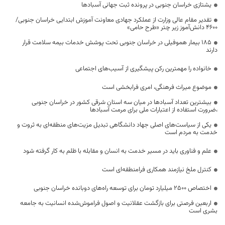
یشتازی خراسان جنوبی در پرونده ثبت جهانی آسبادها
تقدیر مقام عالی وزارت از عملکرد جهادی معاونت آموزش ابتدایی خراسان جنوبی/
۴۶۰۰ دانش‌آموز زیر چتر «طرح حامی»
۱۸۵ بیمار هموفیلی در خراسان جنوبی تحت پوشش خدمات بیمه سلامت قرار
دارند
خانواده را مهمترین رکن پیشگیری از آسیب‌های اجتماعی
موضوع میراث فرهنگی، امری فرابخشی است
بیشترین تعداد آسبادها در میان سه استان شرقی کشور در خراسان جنوبی
،ضرورت استفاده از اعتبارات ملی برای مرمت آسبادها
یکی از سیاست‌های اصلی جهاد دانشگاهی تبدیل مزیت‌های منطقه‌ای به ثروت و
خدمت به مردم است
علم و فناوری باید در مسیر خدمت به انسان و مقابله با ظلم به کار گرفته شود
کنترل ملخ نیازمند همکاری فرامنطقه‌ای است
اختصاص 2500 میلیارد تومان برای توسعه راه‌های دوبانده خراسان جنوبی
اربعین فرصتی برای بازگشت عقلانیت و اصول فراموش‌شده انسانیت به جامعه
بشری است