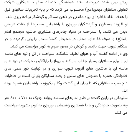
پیش بینی شده دبیرخانه ستاد هماهنگی خدمات سفر با همکاری شرکت
تعاونی منتظران مهدی(عج) محسوب می گردد که بر پایه تجربیات سالهای قبل
با هدف القاء خاطره ای بیاد ماندنی در ذهن مسافر و گردشگر برنامه ریزی شد.
او افزود: مسافران و گردشگران نوروزی با راهنمایی مسیرها از بافت تاریخی
دیدن می کنند، با استراحت در سیاه چادرهای عشایری حاشیه مجتمع امام
رضا(ع) و صرف غذاهای محلی در محیطی کاملا سنتی پذیرایی گردیده و در
هنگام غروب جهت بازدید و گردش در محور سوم به کویر مراجعت می کنند.
وی در ادامه گفت: آب و هوای لطیف شامگاه، سیاحت در تل و تپه های ماسه
ای را برای مسافران بسیار جذاب می کند و پرواز با پاراگلایدر، حرکت در تپه های
ماسه ای با ماشین های آفرود، تیوپ سواری و در نهایت دور همی های
خانوادگی همراه با دمنوش های سنتی و رصد ستارگان پایانی است بر خاطرات
دلچسپ مسافرانی که تا پایان این گشت وگذار یکروزه با راهنمایان همراه بوده
اند.
سلیمانی در پایان گفت: بر طبق آمارهای مستند روزانه نزدیک به 700 تا 800 نفر
چه بصورت خانوادگی و یا با همکاری راهنمایان نوروزی به کویر بشرویه مراجعت
می کنند.