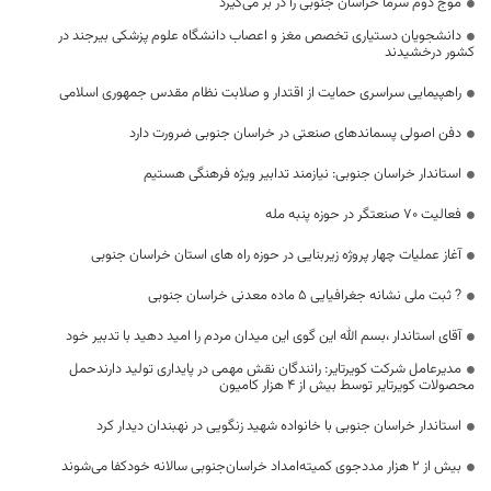
موج دوم سرما خراسان جنوبی را در بر می‌گیرد
دانشجویان دستیاری تخصص مغز و اعصاب دانشگاه علوم پزشکی بیرجند در
کشور درخشیدند
راهپیمایی سراسری حمایت از اقتدار و صلابت نظام مقدس جمهوری اسلامی
دفن اصولی پسماندهای صنعتی در خراسان جنوبی ضرورت دارد
استاندار خراسان جنوبی: نیازمند تدابیر ویژه فرهنگی هستیم
فعالیت ۷۰ صنعتگر در حوزه پنبه مله
آغاز عملیات چهار پروژه زیربنایی در حوزه راه های استان خراسان جنوبی
? ثبت ملی نشانه جغرافیایی ۵ ماده معدنی خراسان جنوبی
آقای استاندار ،بسم الله این گوی این میدان مردم را امید دهید با تدبیر خود
مدیرعامل شرکت کویرتایر: رانندگان نقش مهمی در پایداری تولید دارندحمل
محصولات کویرتایر توسط بیش از 4 هزار کامیون
استاندار خراسان جنوبی با خانواده شهید زنگویی در نهبندان دیدار کرد
بیش از ۲ هزار مددجوی کمیته‌امداد خراسان‌جنوبی سالانه خودکفا می‌شوند