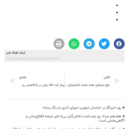
لینک کوتاه خبر:
https://khabarvahonar.ir/news/?p=44671
قبلی
بعدی
رفع نیازهای همه جانبه خانوارهای نیازمند ، در گرو نگاه جدید به کمک های مومنانه است.
پیکر آیت الله ربانی در زادگاهش روستای مهمویی به خاک سپرده شد
روز خبرنگار در خراسان جنوبی؛ شورای اداری به رنگ رسانه
هفدهم مرداد روز پاسداشت تلاش‌گران بی‌ادعای عرصه اطلاع‌رسانی و
آگاهی‌بخشی است