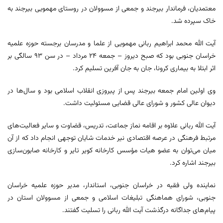
معتمدیان، فرماندار بیرجند و جمعی از مسوولان در روستای مهمویی بیرجند به
خاک سپرده شد.
آیت‌ الله محمد ابراهیم ربانی مهمویی از علما و مدرسان برجسته حوزه علمیه
خراسان جنوبی بود که صبح دیروز – جمعه ۲۴ مرداد – در سن ۹۳ سالگی بر
اثر ابتلا به بیماری کرونا، جان به جان آفرین تسلیم کرد.
وی اولین امام جمعه بیرجند پس از پیروزی انقلاب اسلامی بود و سال‌ها در
دیوان عالی کشور و شورای عالی قضایی مسئولیت داشت.
آیت الله ربانی علاوه بر اقامه نماز جماعت، تدریس، قضاوت و سایر فعالیت‌های
مرتبط فرهنگی در عرصه اقتصادی نیر خدمات شایان توجهی انجام داد که از آن
میان می‌توان به عضو هیات مؤسس کارخانه کویر تایر و کارخانه صابون‌سازی
بیرجند اشاره کرد.
نماینده ولی فقیه در خراسان جنوبی، استاندار، مدیر حوزه علمیه خراسان
جنوبی، شورای هماهنگی تبلیغات اسلامی و جمعی از مسوولان استان در
پیام‌های جداگانه درگذشت آیت الله ربانی را تسلیت گفتند.