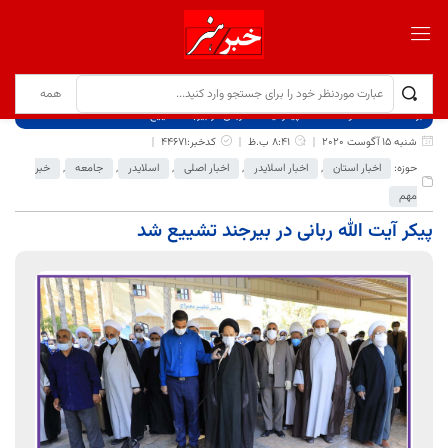
برگ نخست
نوشته‌ها
پیکر آیت الله ربانی در بیرجند تشییع شد
شنبه 15 آگوست 2020
8:41 ب.ظ
کدخبر:44671
حوزه:
اخبار استان
,
اخبار اسلایدر
,
اخبار اصلی
,
اسلایدر
,
جامعه
,
خبر
مهم
پیکر آیت الله ربانی در بیرجند تشییع شد