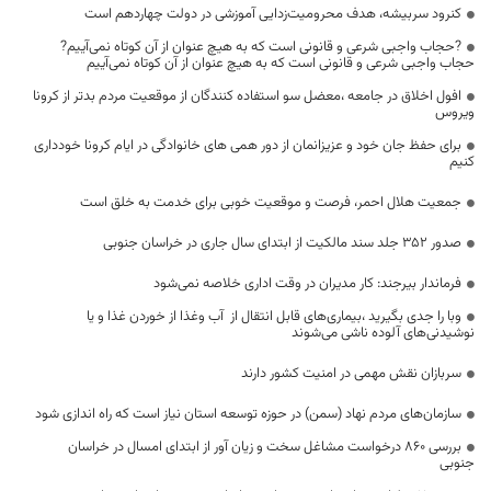
کنرود سربیشه، هدف محرومیت‌زدایی آموزشی در دولت چهاردهم است
?حجاب واجبی شرعی و قانونی است که به هیچ عنوان از آن کوتاه نمی‌آییم?
حجاب واجبی شرعی و قانونی است که به هیچ عنوان از آن کوتاه نمی‌آییم
افول اخلاق در جامعه ،معضل سو استفاده کنندگان از موقعیت مردم بدتر از کرونا
ویروس
برای حفظ جان خود و عزیزانمان از دور همی های خانوادگی در ایام کرونا خودداری
کنیم
جمعیت هلال احمر، فرصت و موقعیت خوبی برای خدمت به خلق است
صدور ۳۵۲ جلد سند مالکیت از ابتدای سال جاری در خراسان جنوبی
فرماندار بیرجند: کار مدیران در وقت اداری خلاصه نمی‌شود
وبا را جدی بگیرید ،بیماری‌های قابل انتقال از آب وغذا از خوردن غذا و یا
نوشیدنی‌های آلوده ناشی می‌شوند
سربازان نقش مهمی در امنیت کشور دارند
سازمان‌های مردم نهاد (سمن) در حوزه توسعه استان نیاز است که راه اندازی شود
بررسی ۸۶۰ درخواست مشاغل سخت و زیان آور از ابتدای امسال در خراسان
جنوبی