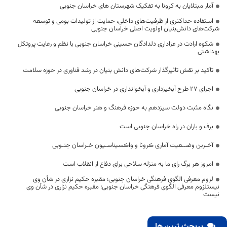
آمار مبتلایان به کرونا به تفکیک شهرستان های خراسان جنوبی
استفاده حداکثری از ظرفیت‌های داخلی، حمایت از تولیدات بومی و توسعه
شرکت‌های دانش‌بنیان اولویت اصلی خراسان جنوبی
شکوه ارادت در عزاداری دلدادگان حسینی خراسان جنوبی با نظم و رعایت پروتکل
بهداشتی
تاکید بر نقش تاثیرگذار شرکت‌های دانش بنیان در رشد فناوری در حوزه سلامت
اجرای 27 طرح آبخیزداری و آبخوانداری در خراسان جنوبی
نگاه مثبت دولت سیزدهم به حوزه فرهنگ و هنر خراسان جنوبی
برف و باران در راه خراسان جنوبی است
آخـرین وضــعیت آماری ڪرونا و واڪسیناسـیون خـراسان جنـوبی
امروز هر برگ رای ما به منزله سلاحی برای دفاع از انقلاب است
لزوم معرفی الگوی فرهنگی خراسان جنوبی؛ مقبره حکیم نزاری در شأن وی
نیستلزوم معرفی الگوی فرهنگی خراسان جنوبی؛ مقبره حکیم نزاری در شأن وی
نیست
پربحث ترین ها