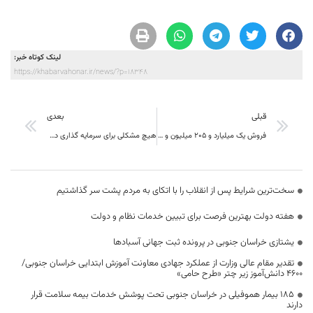
لینک کوتاه خبر:
https://khabarvahonar.ir/news/?p=18348
قبلی
بعدی
فروش یک میلیارد و ۲۰۵ میلیون و ۷۸۰ هزار ریالی سینماهای استان خراسان جنوبی در سه ماهه دوم سالجاری
هیچ مشکلی برای سرمایه گذاری در استان وجود ندارد
سخت‌ترین شرایط پس از انقلاب را با اتکای به مردم پشت سر گذاشتیم
هفته دولت بهترین فرصت برای تبیین خدمات نظام و دولت
یشتازی خراسان جنوبی در پرونده ثبت جهانی آسبادها
تقدیر مقام عالی وزارت از عملکرد جهادی معاونت آموزش ابتدایی خراسان جنوبی/
۴۶۰۰ دانش‌آموز زیر چتر «طرح حامی»
۱۸۵ بیمار هموفیلی در خراسان جنوبی تحت پوشش خدمات بیمه سلامت قرار
دارند