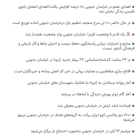
اهدای عضو در خراسان جنوبی ۱۰۰ درصد افزایش یافت/اهدای اعضای بانوی
طبسی زندگی بخش شد
در حال حاضر ۱۰۰ تن مرغ منجمد تنظیم بازار درخراسان جنوبی آماده توزیع است
یک قدم تا وضعیت قرمز/ خراسان جنوبی وارد وضعیت هشدار شد
منابع و اعتبارات دولتی پاسخگوی حفظ، مرمت و احیای بناها و آثار تاریخی و
فرهنگی کشور نیست
در 24 ساعت گذشته؛شناسایی 32 بیمار جدید کرونا در خراسان جنوبی
اقناع سازی مخاطبین و عملیات روانی در خبر کار اصلی رسانه و خبرنگاران است
آمار روزانه مبتلایان به کرونا به تفکیک شهرستان های خراسان جنوبی
آغاز گام دوم پویش «زندگی با آیه‌ها» در بیرجند
فرمانده ارشد ارتش در خراسان جنوبی معرفی شد
١٧٠٠ دوز واکسن کوو ایران برکت به گروه‌های هدف در خراسان جنوبی تزریق
می‌شود
مراسم ۱۳ آبان در خراسان جنوبی به‌صورت اجتماع باز برگزار می‌شود