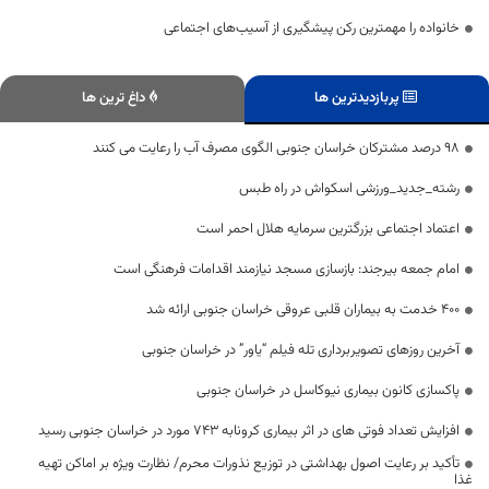
خانواده را مهمترین رکن پیشگیری از آسیب‌های اجتماعی
پربازدیدترین ها
داغ ترین ها
98 درصد مشتركان خراسان جنوبی الگوی مصرف آب را رعایت می كنند
رشته_جدید_ورزشی اسکواش در راه طبس
اعتماد اجتماعی بزرگترین سرمایه هلال احمر است
امام جمعه بیرجند: بازسازی مسجد نیازمند اقدامات فرهنگی است
۴۰۰ خدمت به بیماران قلبی عروقی خراسان جنوبی ارائه شد
آخرین روزهای تصویربرداری تله فیلم “یاور” در خراسان جنوبی
پاکسازی کانون بیماری نیوکاسل در خراسان جنوبی
افزایش تعداد فوتی های در اثر بیماری کرونابه 743 مورد در خراسان جنوبی رسید
تأکید بر رعایت اصول بهداشتی در توزیع نذورات محرم/ نظارت ویژه بر اماکن تهیه
غذا