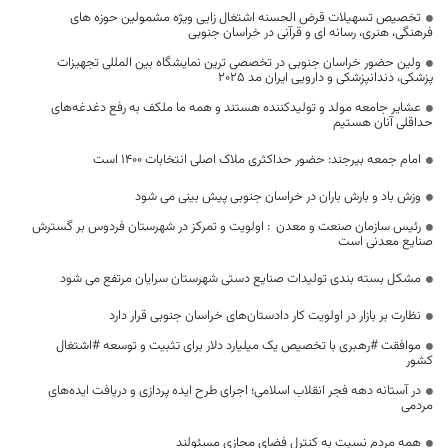
تخصیص تسهیلات قرض الحسنه اشتغال زایی ویژه مشمولین حوزه های
فرهنگی، هنری، رسانه ای و قرآنی در خراسان جنوبی
ولین حضور خراسان جنوبی در تخصصی ترین نمایشگاه بین المللی تجهیزات
پزشکی، دندانپزشکی و دارویی ایران مد ۲۰۲۵
عشایر جامعه مولد و تولیدکننده هستند و همه ما ملکف به رفع دغدغه‌های
حداقلی آنان هستیم
امام جمعه بیرجند: حضور حداکثری ملاک اصلی انتخابات ۱۴۰۰ است
وزش باد و بارش باران در خراسان جنوبی پیش بینی می شود
رئیس سازمان صنعت و معدن : اولویت و تمرکز در شهرستان فردوس بر گسترش
صنایع معدنی است
مشکل بسته بندی تولیدات صنایع دستی شهرستان سرایان مرتفع می شود
نظارت بر بازار در اولویت کار دادستان‌های خراسان جنوبی قرار دارد
موافقت #رهبری با تخصیص یک میلیارد دلار برای تثبیت و توسعه #اشتغال
کشور
در آستانه دهه فجر انقلاب اسلامی؛ اجرای طرح ایده پردازی و دریافت ایده‌های
مردمی
همه مردم نسبت به کنترل فضای مجازی مسئولند