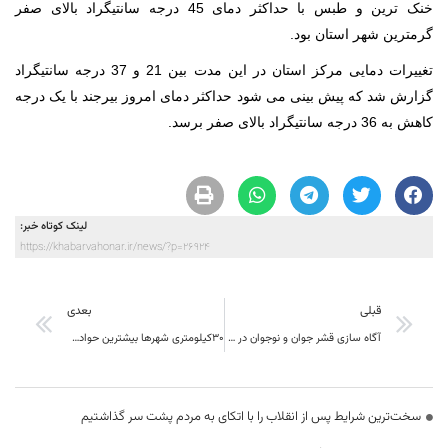
خنک ترین و طبس با حداکثر دمای 45 درجه سانتیگراد بالای صفر
گرمترین شهر استان بود.
تغییرات دمایی مرکز استان در این مدت بین 21 و 37 درجه سانتیگراد
گزارش شد که پیش بینی می شود حداکثر دمای امروز بیرجند با یک درجه
کاهش به 36 درجه سانتیگراد بالای صفر برسد.
لینک کوتاه خبر:
https://khabarvahonar.ir/news/?p=26924
قبلی
بعدی
آگاه سازی قشر جوان و نوجوان در مقابل خطرات مواد مخدر باید صورت گیرد
30کیلومتری شهرها بیشترین حوادث رانندگی را دارد
سخت‌ترین شرایط پس از انقلاب را با اتکای به مردم پشت سر گذاشتیم