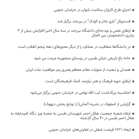
اجرای طرح کاروان سلامت بانوان در خراسان جنوبی
فستیوال “بازی مادر و کودک” در بیرجند برگزار شد
ارتقای علمی و بودجه‌ای دانشگاه بیرجند در سه سال اخیر/افزایش بیش از ۳
برابری دانشجویان بین الملل
در دانشگاها شفافیت در عملکرد را از دیگر محورهای دهه پنجم انقلاب است
خانه باغ تاریخی غیاثی طبس در روستای منصوریه مرمت می شود
همدلی و تبعیت از منویات مقام معظم رهبری رمز موفقیت ملت ایران
ارتقای حوزه فرهنگ و هنر نیازمند کمک فرهیختگان است
اجلاسیه بزرگداشت آیت الله تهامی در خراسان جنوبی برگزار می‌شود
گزارشی از اصفهک در نشریه آلمانی( از توابع بخش دیهوک).
ارتقاء شعبه جمعیت هلال احمر شهرستان طبس به شعبه ویژ ،نگاه کم‌سابقه به
هلال احمر طبس در ۴٠ سال گذشته
ایجاد ۱۷۲۱ فرصت شغلی در تعاونی‌های خراسان جنوبی