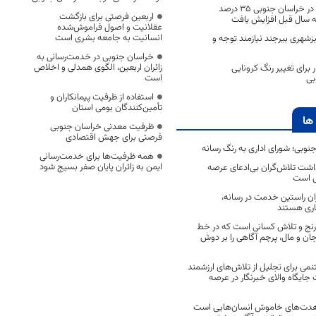
اهدای پلاکت خون در خراسان جنوبی ۳۵ درصد
اربعین فرصتی برای بازگشت
سال قبل افزایش یافت
عقلانیت و اصول فراموش‌شده
انسانیت به جامعه بشری است
شهری بیرجند نیازمند توجه و
خراسان جنوبی در خدمت‌رسانی به
زائران اربعین، الگوی همدلی و اخلاص
 برای تغییر رنگ کرونایی
است
بی
استفاده از ظرفیت پیمانکاران و
تأمین‌کنندگان بومی استان
ها
ظرفیت معدنی خراسان جنوبی
فرصتی برای جهش اقتصادی
جنوبی؛ شورای اداری به رنگ رسانه
همه ظرفیت‌ها برای خدمت‌رسانی
ایمن به زائران پایان صفر بسیج شود
اشت تلاش‌گران بی‌ادعای عرصه
ی است
اران راستین خدمت در رسانه،
اری هستند
 رنج و تلاش کسانی است که در خط
 جان و مال، پرچم آگاهی را بر دوش
نمی برای تجلیل از تلاش‌های ارزشمند
ایگاه والای خبرنگار در عرصه
مجاهدت‌های خاموش انسان‌هایی است