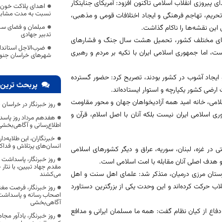
ی پیروزی انقلاب اسلامی تاکنون افزود: آمریکای جنایتکار
نسبت به مدت مشابه 
تحریم، تهاجم فرهنگی و ایجاد اختلافات قومی و مذهبی،
مبلمان و فضای سبز
 این نقشه‌ها را ناکام گذاشت.
تدبیر جهادی
ی تجزیه استان‌های مختلف کشور، تحمیل هشت سال جنگ و فشارهای
ضرب‌الاجل استاندار
، اما جمهوری اسلامی ایران با تکیه بر مردم و رهبری
شهرهای خراسان جنو
و ایجاد آشوب در کشور بودند، تصریح کرد: حضور گسترده
پربحث ترین 
 ارضی کشور یکپارچه و استوار ایستاده‌اند.
اسلامی، خانه امید همه آزادیخواهان جهان و محور مقاومت
روز خبرنگار در خراسان 
ی اسلامی ایران نیست بلکه آنان با اصل اسلام، قرآن و
هفدهم مرداد روز پاسد
اطلاع‌رسانی و آگاهی‌بخش
خبرنگاران، این طلایه‌د
انسان‌های پرتلاش و فداک
ی در غزه، لبنان، سوریه، عراق و دیگر کشورهای اسلامی
روز خبرنگار، پاسداشت
 هدف اصلی آنان مقابله با امت اسلامی است.
مقدم جهاد تبیین، با نثار
رستان مرزی درمیان، متذکر شد: علمای اهل سنت و اهل
می‌کشند
ب حرکت کرده‌اند و این وحدت یکی از بزرگترین دستاورد
روز خبرنگار، فرصت مغت
اصحاب رسانه و پاسداشت ج
آگاهی‌بخشی
اع از کیان نظام گفت: همه ما مسلمان ایرانی و مدافع
روز خبرنگار، یادآور 