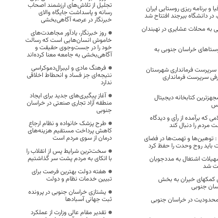
تجلیل از تلاش‌های ارزشمند اصحاب
 و برنامه ریزی روستایی ایران
رسانه و پاسداشت جایگاه والای
در دانشگاه بیرجند افتتاح شد
خبرنگار در عرصه آگاهی‌بخشی
نی به محلات عشایری در نهبندان
روز خبرنگار، یادآور مجاهدت‌های
خاموش انسان‌هایی است که رسالت
خود را در جست‌وجوی حقیقت و
روستاهای خراسان جنوبی به
آگاهی‌بخشی به جامعه معنا کرده‌اند
فرهنگ مادی و لیبرال‌دموکراسی
ه سرپرست فرمانداری شهرستان
نتیجه‌ای جز فساد و انحطاط اخلاقی
فی سرپرست فرمانداری
ندارد
آغاز پیگیری‌های جدید برای ایجاد
مجهزترین کتابخانه دیجیتال
منطقه آزاد تجاری صنعتی در خراسان
بس
جنوبی
 که برآمده از رأی و دیدگاه
طرح پزشک خانواده و نظام ارجاع
 مردم را دنبال کند
کاهش پرداخت مستقیم هزینه‌های
درمان از سوی مردم است
: توهین‌ها و تهمت‌ها در فضای
ت باید روح وحدت را حفظ کرد
سخت‌ترین شرایط پس از انقلاب را
با اتکای به مردم پشت سر گذاشتیم
ل تسهیلات اشتغال به مددجویان
خت شد
هفته دولت بهترین فرصت برای
تبیین خدمات نظام و دولت
7 درصدی کمکهای خیران به بخش
سان جنوبی
یشتازی خراسان جنوبی در پرونده
ثبت جهانی آسبادها
محدودیت در خراسان جنوبی
تقدیر مقام عالی وزارت از عملکرد