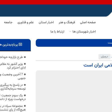
صفحه اصلی
فرهنگ و هنر
اخبار استان
علم و فناوری
جامعه
اخبار شهرستان ها
ارتباط با ما
است
پربازدیدترین ه
,
درمیان
طرح بازارچه خوداشت
وزیر کشور به مقا
امی ایران است
ادای احترام کرد
? آخرین وضعیت وا
جنوبی
در پاسخ به پیگیری‌
توسعه سرمایه‌گذاری
یک سوم جمعیت کشو
درخواست ویژه از دان
مجموعه سپاه در بر
هیچ‌گاه از پای ننشس