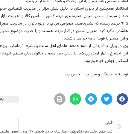
انقلاب اسلامی هستیم و به این وحدت و همدلی افتخار می‌کنیم.
استاندار همچنین از بانوان استان به دلیل نقش مؤثر در مدیریت اقتصادی خانواد
۹۱.۵ درصد رسیده که نشان‌دهنده همراهی مردم، به ویژه بانوان در مدیریت مصرف و جلوگیری از خریدهای هیجانی است.
هاشمی تأکید کرد: مدیران استان در کنار مردم هستند و با جدیت موضوع تأمین کال
و این مسیر با قوت ادامه خواهد داشت.
وی در پایان با قدردانی از ائمه جمعه، علمای اهل سنت و تشیع، فرماندار، نیرو
این اجتماع ، ابراز امیدواری کرد: با دعای خیر مردم و خانواده‌های معظم شه
استکبار جهانی خواهیم بود.
نویسنده ،خبرنگار و سردبیر: ا .حسن پور
لینک
قبلی
ثبت جهانی «آسبادها» تکنولوژی 2 هزار ساله در دل بادهای 120 روزه مشروط