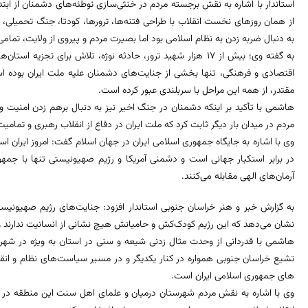
استاندار با اشاره به نقش برجسته مردم در خنثی‌سازی توطئه‌های دشمنان از ابتدا
از همان روزهای نخست انقلاب با طراحی فتنه‌ها، ترورها، کودتا، جنگ تحمیلی، 
به دنبال ضربه زدن به نظام اسلامی بود اما بصیرت مردم و پیروی از ولایت، تمامی
به گفته وی؛ بیش از ۱۷ هزار شهید ترور، حادثه نوژه، تلاش برا
اقتصادی و فرهنگی، تنها بخشی از جنایت‌های دشمنان علیه ملت ایران بوده است
مقتدر، از همه این مراحل با سربلندی عبور کرده است.
هاشمی با تأکید بر اینکه دشمنان در جنگ اخیر نیز به دنبال برهم زدن امنیت 
مردم در میدان بار دیگر ثابت کرد که ملت ایران در دفاع از انقلاب رهبری و تمامیت
وی با اشاره به جایگاه جمهوری اسلامی ایران در جهان اسلام گفت: امروز ایران 
در برابر استکبار جهانی است و دشمنی آمریکا و رژیم صهیونیستی تنها با جمهور
آرمان‌های الهی مقابله می‌کنند.
به گزارش خبر و هنر خراسان جنوبی استاندار افزود: جنایت‌های رژیم صهیونیست
نشان می‌دهد که این رژیم کودک‌کش و حامیانش هیچ نشانی از انسانیت ندارند و
هاشمی با قدردانی از وحدت مثال‌ زدنی شیعه و سنی در استان به ویژه در شه
تشیع خراسان جنوبی همواره در کنار یکدیگر و در مسیر سیاست‌های نظام و انقلا
های جمهوری اسلامی ایران است.
وی با اشاره به نقش مردم شهرستان درمیان و علمای اهل سنت این منطقه در دف