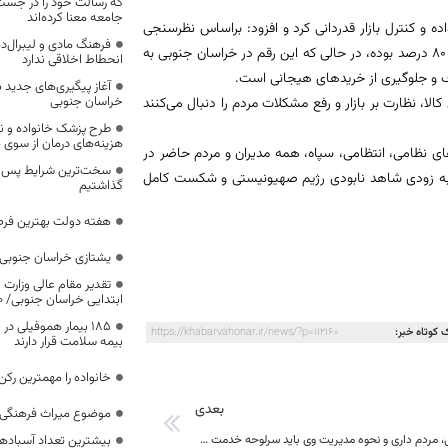
که رسالت خود را در جس
جامعه معنا کرده‌اند
ه و کنترل بازار قدردانی کرد و افزود: براساس نظرسنجی
فرهنگ مادی و لیبرال‌د
صدا و سیمای استان، میزان رضایتمندی مردم کشور از تأمین کالا و مدیریت بازار ۸۰ درصد بوده، در حالی که این رقم در خراسان جنوبی به
انحطاط اخلاقی ندارد
آغاز پیگیری‌های جدید ب
خراسان جنوبی
ا، نظارت بر بازار و رفع مشکلات مردم را دنبال می‌کنند
طرح پزشک خانواده و 
هزینه‌های درمان از سوی
های نظامی، انتظامی، سپاه، همه مدیران و مردم حاضر در
سخت‌ترین شرایط پس از 
دا، به زودی شاهد نابودی رژیم صهیونیستی و شکست کامل
گذاشتیم
هفته دولت بهترین فرص
یشتازی خراسان جنوبی د
تقدیر مقام عالی وزارت
ابتدایی خراسان جنوبی/ ۴۶۰۰ دانش‌آموز زیر چتر «طرح حامی»
۱۸۵ بیمار هموفیلی
 کوتاه خبر:
https://khabarvahonar.ir/news/?p=112160
بیمه سلامت قرار دارند
خانواده را مهمترین رک
بعدی
موضوع میراث فرهنگی،
حضور هاشمی، مردم داری و نحوه مدیریت وی باید سرلوحه خدمت مدیران استان به مردم باشد
بیشترین تعداد آسبادها