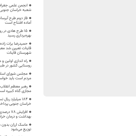
انجمن علمی جغرافیا
شعبه خراسان جنوبی، 
فاز دوم طرح آبرسا
آماده افتتاح است
۱۵ طرح هادی در 
بهره‌برداری رسید
حمیدرضا برات زاد
قاینات تعیین شد معر
شهرستان قاینات
راه اندازی اولین و 
روستایی کشور در ط
مجلس شورای اسلامی
مردم است باید خواست
️رهبر معظم انقلاب 
مجازی گناه کبیره اس
۱۸۴ میلیارد ریا
خراسان جنوبی پردا
افزایش 8
بهداشت و درمان خرا
ماسک ارزان بدون 
توزیع می‌شود