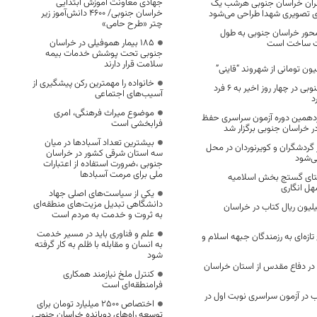
جهادی معاونت آموزش ابتدایی
قران خراسان جنوبی هرشب یک
خراسان جنوبی/ ۴۶۰۰ دانش‌آموز زیر
گری تصویری شهدا طراحی می‌شود
چتر «طرح حامی»
د دوم راه در ۱۷ محور خراسان جنوبی به طول
۱۸۵ بیمار هموفیلی در خراسان
جنوبی تحت پوشش خدمات بیمه
سلامت قرار دارند
خانواده را مهمترین رکن پیشگیری از
اورژانس خراسان جنوبی در چهار روز اخیر به ۶ فرد
آسیب‌های اجتماعی
د
موضوع میراث فرهنگی، امری
دهمین دوره آزمون سراسری حفظ
فرابخشی است
ر خراسان جنوبی برگزار شد
بیشترین تعداد آسبادها در میان
ردشگران و کویرنوردان در محل
سه استان شرقی کشور در خراسان
ی‌شود
جنوبی ،ضرورت استفاده از اعتبارات
ملی برای مرمت آسبادها
تای گستج بخش اسلامیه
هل انگاری
یکی از سیاست‌های اصلی جهاد
دانشگاهی تبدیل مزیت‌های منطقه‌ای
یلیارد و ۶۶۱ میلیون ریال کتاب در خراسان
به ثروت و خدمت به مردم است
علم و فناوری باید در مسیر خدمت
ازه‌ای به رزمندگان جبهه اسلام و
به انسان و مقابله با ظلم به کار گرفته
شود
روحانی در دفاع مقدس از استان خراسان
کنترل ملخ نیازمند همکاری
فرامنطقه‌ای است
۱۴۹ داوطلب در آزمون سراسری نوبت اول در
اختصاص 2500 میلیارد تومان برای
توسعه راه‌های دوبانده خراسان جنوبی