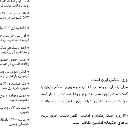
در طول نمایشگاه 
رویداد مانند روایت‌
بان
۵۷۳ کیلومتر در دست ساخت است
کلاهبرداری 33 میلیون تومانی از شهروند “قاینی”
گرمازده امدادرسانی کر
آزمون شفاهی شانز
و مفاهیم قرآن کریم د
زمینه حضور حضور گ
واقعه طبس فراهم م
آتش سوزی در روس
فردوس، بازهم براثر س
ری اسلامی ایران است.
یک م
ن با بیان این مطلب که مردم جمهوری اسلامی ایران با
جنوبی خریداری شد
فت: مردم ایران شایسته بهترین‌ها هستند و همان‌گونه
«وعده‌ صادق» روح ت
مقاومت دمید
 چرا که در سخت‌ترین شرایط پای نظام، انقلاب و ولایت
شهادت ۷۲ 
جنوبی
وی با گرامیداشت یاد و خاطره امام راحل، شهدای هشت سال دفاع مقدس، جنگ ۱۲ روزه، جنگ رمضان و امنیت، اظهار داشت: امروز عزت،
رقابت ۰۰
ت‌های حکیمانه امامین انقلاب است.
خراسان جنوبی