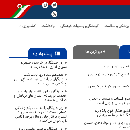
پزشکی و سلامت
گردشگری و میراث فرهنگی
یادداشت
کشاورزی
ا
داغ ترین ها
پیشنهادی:
روز خبرنگار در خراسان جنوبی؛
غالی بانوان درمود
شورای اداری به رنگ رسانه
م شامخ شهدای خراسان جنوبی
هفدهم مرداد روز پاسداشت
تلاش‌گران بی‌ادعای عرصه اطلاع‌رسانی
و آگاهی‌بخشی است
کسیناسیون کرونا در خراسان
خبرنگاران، این طلایه‌داران راستین
خدمت در رسانه، انسان‌های پرتلاش و
های استاندار؛ شستا به دنبال
فداکاری هستند
 در خراسان جنوبی است
روز خبرنگار، پاسداشت رنج و تلاش
ر فشار خون بالا دارند
کسانی است که در خط مقدم جهاد
شگا ه های علوم پزشکی
تبیین، با نثار جان و مال، پرچم آگاهی
را بر دوش می‌کشند
ابر تهدیدات و توطئه‌های دشمن
ته است
روز خبرنگار، فرصت مغتنمی برای