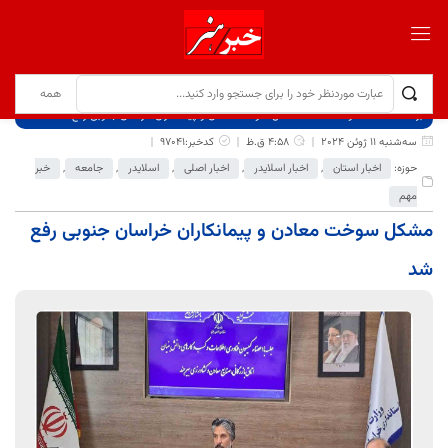
برگ نخست
نوشته‌ها
مشکل سوخت معادن و پیمانکاران خراسان جنوبی رفع شد
سه‌شنبه 11 ژوئن 2024
4:58 ق.ظ
کدخبر:97041
حوزه:
اخبار استان
,
اخبار اسلایدر
,
اخبار اصلی
,
اسلایدر
,
جامعه
,
خبر
مهم
مشکل سوخت معادن و پیمانکاران خراسان جنوبی رفع
شد