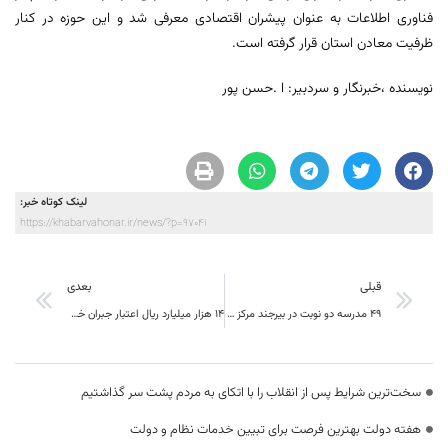
فناوری اطلاعات به عنوان پیشران اقتصادی معرفی شد و این حوزه در کنار
ظرفیت معادن استان قرار گرفته است.
نویسنده ،خبرنگار و سردبیر: ا .حسن پور
لینک کوتاه خبر:
https://khabarvahonar.ir/news/?p=97041
قبلی
بعدی
۴۹ مدرسه دو نوبت در بیرجند مرکز خراسان جنوبی فعالیت دارد
۱۴ هزار میلیارد ریال اعتبار جبران خسارت سیل به خراسان جنوبی اختصاص یافت
سخت‌ترین شرایط پس از انقلاب را با اتکای به مردم پشت سر گذاشتیم
هفته دولت بهترین فرصت برای تبیین خدمات نظام و دولت