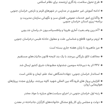
طرح تحول سلامت، یادگاری ارزشمند برای نظام اسلامی
ادامه آموزش غیر حضوری در مدارس در شهرهای قرمز و نارنجی خراسان جنوبی
واگذاری امور خدمات عمومی، فضای سبز و نگهبانی سازمان مدیریت و
برنامه¬ریزی استان خراسان جنوبی
?آخـرین وضــعیت آماری ڪرونا و واڪسیناسـیون خــراسان جنــوبی
لزوم برخورد قاطع و شناسایی علت و معلول حادثه طبس درخراسان جنوبی
مرز ماهیرود تا پایان هفته جاری بسته است
مخالفت اتاق بازرگانی بیرجند با یک بند لایحه قانون مالیات‌های مستقیم
۴۴۷ اثر به دبیرخانه سومین جشنواره مطبوعات شرق کشور ارسال شد
استاندار خراسان جنوبی: جهاددانشگاهی نماد علم، ایمان و تلاش است
افزایش پرواز های فرودگاه بین المللی شهید کاوه بیرجند، برقراری مجدد پروازهای
هواپیمایی اروان
رتبه اول خراسان جنوبی در اجرای سیاست‌های مبارزه با مواد مخدر
دولت و مجلس پای کار رفع مشکل خانواده‌های کارگران جانباخته در معدن