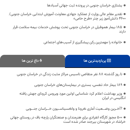
یشتازی خراسان جنوبی در پرونده ثبت جهانی آسبادها
تقدیر مقام عالی وزارت از عملکرد جهادی معاونت آموزش ابتدایی خراسان جنوبی/
۴۶۰۰ دانش‌آموز زیر چتر «طرح حامی»
۱۸۵ بیمار هموفیلی در خراسان جنوبی تحت پوشش خدمات بیمه سلامت قرار
دارند
خانواده را مهمترین رکن پیشگیری از آسیب‌های اجتماعی
پربازدیدترین ها
داغ ترین ها
تا روز گذشته 88 نفر متقاضی تاسیس مراکز مثبت زندگی در خراسان جنوبی
189 بیمار حاد تنفسی، بستری در بیمارستان‌های خراسان جنوبی
وزیر بهداشت اعلام کرد: شناسایی اولین مورد ویروس کرونای جهش یافته
انگلیسی در ایران
?آخـرین وضــعیت آماری ڪرونا و واڪسیناسـیون خــراسان جنــوبی
۵۰۰ مجوز کارگاه انفرادی برای هنرمندان و صنعتگران پارچه باف در روستای جهانی
خراشاد در شهرستان بیرجند صادر شده است