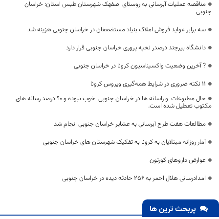
مناقصه عملیات آبرسانی به روستای اصفهک شهرستان طبس استان: خراسان
جنوبی
سه برابر عواید فروش املاک بنیاد مستضعفان در خراسان جنوبی هزینه شد
دانشگاه بیرجند درصدر نخپه پروری خراسان جنوبی قرار دارد
? آخرین وضعیت واکسیناسیون کرونا در خراسان جنوبی
۱۱ نکته ضروری در شرایط همه‌گیری ویروس کرونا
حال مطبوعات و راسانه ها در خراسان جنوبی خوب نبوده و ۹۰ درصد رسانه های
مکتوب تعطیل شده است.
مطالعات هفت طرح آبرسانی به عشایر خراسان جنوبی انجام شد
آمار روزانه مبتلایان به کرونا به تفکیک شهرستان های خراسان جنوبی
عوارض داروهای کورتون
امدادرسانی هلال احمر به ۲۵۶ حادثه دیده در خراسان جنوبی
پربحث ترین ها