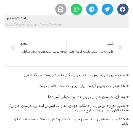
لینک کوتاه خبر:
https://khabarvahonar.ir/news/?p=66051
قبلی
بعدی
طبق به روز رسانی نقشه کرونا ،وضعیت خراسان جنوبی روند رو به بهبود پیدا کرد
توجه دولت سیزدهم به تمام مناطق کشور است
سخت‌ترین شرایط پس از انقلاب را با اتکای به مردم پشت سر گذاشتیم
هفته دولت بهترین فرصت برای تبیین خدمات نظام و دولت
یشتازی خراسان جنوبی در پرونده ثبت جهانی آسبادها
تقدیر مقام عالی وزارت از عملکرد جهادی معاونت آموزش ابتدایی خراسان جنوبی/
۴۶۰۰ دانش‌آموز زیر چتر «طرح حامی»
۱۸۵ بیمار هموفیلی در خراسان جنوبی تحت پوشش خدمات بیمه سلامت قرار
دارند