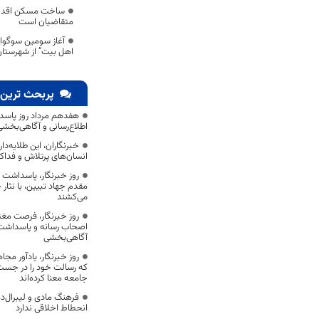
ساخت مسکن اقدام 
متقاضیان است
آغاز سومین سوگواره
اهل بیت” از شهرستان
پربحث ترین 
هفدهم مرداد روز پاسد
اطلاع‌رسانی و آگاهی‌بخش
خبرنگاران، این طلایه‌د
انسان‌های پرتلاش و فداک
روز خبرنگار، پاسداشت
مقدم جهاد تبیین، با نثار
می‌کشند
روز خبرنگار، فرصت مغت
اصحاب رسانه و پاسداشت ج
آگاهی‌بخشی
روز خبرنگار، یادآور 
که رسالت خود را در جس
جامعه معنا کرده‌اند
فرهنگ مادی و لیبرال‌د
انحطاط اخلاقی ندارد