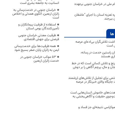
انسانیت به جامعه بشری است
ملی در خراسان جنوبی برعهده
خراسان جنوبی در خدمت‌رسانی به
زائران اربعین، الگوی همدلی و اخلاص
 تعزیه استان با اجرای “عاشقان
است
 بیرجند
استفاده از ظرفیت پیمانکاران و
تأمین‌کنندگان بومی استان
ها
ظرفیت معدنی خراسان جنوبی
فرصتی برای جهش اقتصادی
اشت تلاش‌گران بی‌ادعای عرصه
ی است
همه ظرفیت‌ها برای خدمت‌رسانی
ایمن به زائران پایان صفر بسیج شود
اران راستین خدمت در رسانه،
اری هستند
53 موکب خراسان جنوبی در
خدمت زائران اربعین
 رنج و تلاش کسانی است که در خط
 جان و مال، پرچم آگاهی را بر دوش
نمی برای تجلیل از تلاش‌های ارزشمند
ایگاه والای خبرنگار در عرصه
مجاهدت‌های خاموش انسان‌هایی است
ت‌وجوی حقیقت و آگاهی‌بخشی به
موکراسی نتیجه‌ای جز فساد و