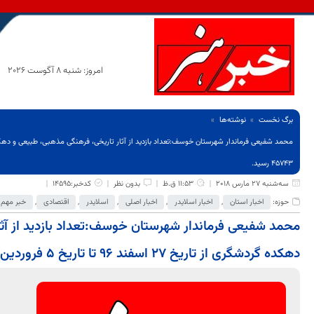
امروز: شنبه 8 آگوست 2026
برگ نخست
نوشته‌ها
45743 رسید.
سه‌شنبه 27 مارس 2018
11:53 ق.ظ
بدون نظر
کدخبر:14595
حوزه:
اخبار استان
,
اخبار اسلایدر
,
اخبار اصلی
,
اسلایدر
,
اقتصادی
,
خبر مهم
محمد شفیعی فرماندار شهرستان خوسف:تعداد بازدید از آثا
دهکده گردشگری از تاریخ 27 اسفند 96 تا تاریخ 5 فروردین 97 به تعداد 45743 رسید.