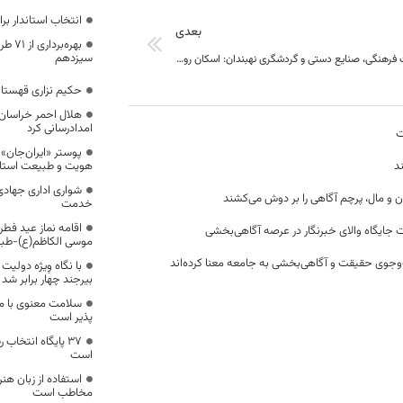
انتخاب استاندار بر
بعدی
بهره‌
سیزدهم
مسئول میراث فرهنگی، صنایع دستی و گردشگری نهبندان: اسکان روزانه 5 هزار مسافر نوروزی در شهرستان نهبندان
حکیم نزاری قهستان
امدادرسانی کرد
ت
پوستر «ایران‌جان» 
د
هویت و طبیعت استا
شواری اداری جهادی 
ن و مال، پرچم آگاهی را بر دوش می‌کشند
خدمت
اقامه نماز عید ف
 جایگاه والای خبرنگار در عرصه آگاهی‌بخشی
موسی الکاظم(ع)-ط
وجوی حقیقت و آگاهی‌بخشی به جامعه معنا کرده‌اند
با نگاه وِیژه دولی
بیرجند چهار برابر شد
سلامت معنوی با م
پذیر است
37 پایگاه انتخا
است
استفاده از زبان هنر
مخاطب است