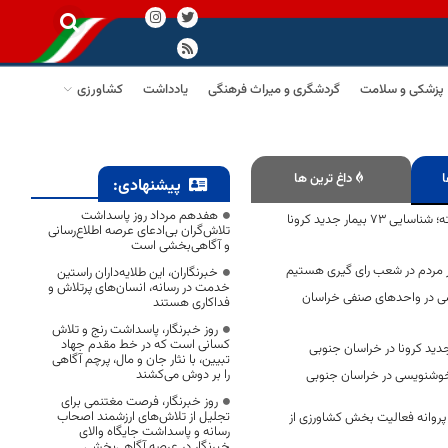
پزشکی و سلامت
گردشگری و میراث فرهنگی
یادداشت
کشاورزی
ا
داغ ترین ها
پیشنهادی:
هفدهم مرداد روز پاسداشت
در 24 ساعت گذشته؛ شناسایی 73 بیمار جدید کرونا
تلاش‌گران بی‌ادعای عرصه اطلاع‌رسانی
و آگاهی‌بخشی است
مردم در شعب رای گیری هستیم
خبرنگاران، این طلایه‌داران راستین
خدمت در رسانه، انسان‌های پرتلاش و
ار بازرسی در واحدهای صنفی خراسان
فداکاری هستند
روز خبرنگار، پاسداشت رنج و تلاش
کسانی است که در خط مقدم جهاد
تبیین، با نثار جان و مال، پرچم آگاهی
را بر دوش می‌کشند
خوشنویسی در خراسان جنوبی
روز خبرنگار، فرصت مغتنمی برای
تجلیل از تلاش‌های ارزشمند اصحاب
روانه فعالیت بخش کشاورزی از
رسانه و پاسداشت جایگاه والای
خبرنگار در عرصه آگاهی‌بخشی