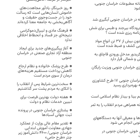
خانه مطبوعات خراسان جنوبی،
روز خبرنگار، یادآور مجاهدت‌های
خاموش انسان‌هایی است که رسالت
خود را در جست‌وجوی حقیقت و
در خراسان جنوبی آبگیری شد
آگاهی‌بخشی به جامعه معنا کرده‌اند
ی فرودگاه بیرجند و طبس برای شش
فرهنگ مادی و لیبرال‌دموکراسی
نتیجه‌ای جز فساد و انحطاط اخلاقی
ندارد
از ابتدای امسال تاکنون بیش از 37 تن انواع مواد
وبی کشف و ضبط شده است
آغاز پیگیری‌های جدید برای ایجاد
منطقه آزاد تجاری صنعتی در خراسان
ریدور مدخل ورودی قاچاق به
جنوبی
و شمالی قرار دارد
طرح پزشک خانواده و نظام ارجاع
 مرزی خراسان جنوبی ویزیت رایگان
کاهش پرداخت مستقیم هزینه‌های
درمان از سوی مردم است
با حضور استاندار خراسان جنوبی ۱۷ طرح کشاورزی
سخت‌ترین شرایط پس از انقلاب را
بهره‌برداری رسید
با اتکای به مردم پشت سر گذاشتیم
 بینا و بیدار نظام اسلامی است
هفته دولت بهترین فرصت برای
تبیین خدمات نظام و دولت
نه همراهی مردم انقلاب را به ثمر
یشتازی خراسان جنوبی در پرونده
ثبت جهانی آسبادها
ها و معرفی آنها به دستگاههای
وبی انجام می شود
تقدیر مقام عالی وزارت از عملکرد
جهادی معاونت آموزش ابتدایی
 خونی خراسان جنوبی در
خراسان جنوبی/ ۴۶۰۰ دانش‌آموز زیر
چتر «طرح حامی»