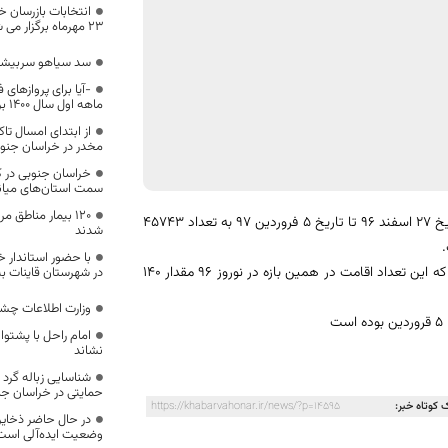
انتخابات بازرسان 
23 مهرماه برگزار می شود
سد سیاهو سربیشه 
-آیا برای پروازها
ماهه اول سال 1400 برنامه ریزی شده است ؟
مخدر در خراسان جن
خراسان جنوبی در ک
سمت استان‌های میانی 
۱۲۰ بیمار مناطق
تعداد بازدید از آثار تاریخی، فرهنگی مذهبی، طبیعی و دهکده گردشگری از تاریخ 27 اسفند 96 تا تاریخ 5 فروردین 97 به تعداد 45743
شدند
تعداد اقامت کنندگان در سطح شهرستان در همین بازه زمانی 7945 نفر بوده که این تعداد اقامت در همین بازه در نوروز 96 مقدار ۱۴۰
در شهرستان قاینات به 
وزارت اطلاعات چشم
امام راحل با پشتوا
نشاند
شناسایی زباله گرد 
حمایتی در خراسان جن
 کوتاه خبر:
https://khabarvahonar.ir/news/?p=14595
در حال حاضر ذخایر
وضعیت ایده‌آلی است