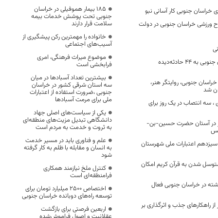
۱۸۵ بیمار هموفیلی در خراسان
ای خراسان جنوبی کار آسانی نبو
جنوبی تحت پوشش خدمات بیمه
سلامت قرار دارند
برداری از ۷۱ طرح ورزشی خراسان جنوبی در دولت
خانواده را مهمترین رکن پیشگیری از
آسیب‌های اجتماعی
ی
موضوع میراث فرهنگی، امری
هلال احمر خراسان جنوبی به ۴۴ حادثه‌دیده
فرابخشی است
بیشترین تعداد آسبادها در میان
خراسان جنوبی، روایتگر هنر،
سه استان شرقی کشور در خراسان
ن شد
جنوبی ،ضرورت استفاده از اعتبارات
ملی برای مرمت آسبادها
، سه انتصاب در یک روز برای
یکی از سیاست‌های اصلی جهاد
دانشگاهی تبدیل مزیت‌های منطقه‌ای
طر در آستان حضرت حسین-بن-
به ثروت و خدمت به مردم است
بس
علم و فناوری باید در مسیر خدمت
ت سیزدهم اعتبارات ملی شهرستان
به انسان و مقابله با ظلم به کار گرفته
شود
توسل شدن به قرآن کریم امکان
کنترل ملخ نیازمند همکاری
فرامنطقه‌ای است
ب رشته در خراسان جنوبی فعال
اختصاص 2500 میلیارد تومان برای
توسعه راه‌های دوبانده خراسان جنوبی
 از راهکارهای جذب و اثرگذاری بر
اربعین فرصتی برای بازگشت
عقلانیت و اصول فراموش‌شده