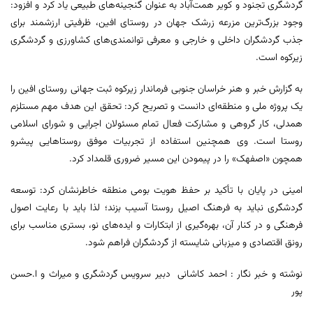
گردشگری تجنود و کویر همت‌آباد به عنوان گنجینه‌های طبیعی یاد کرد و افزود:
وجود بزرگ‌ترین مزرعه زرشک جهان در روستای افین، ظرفیتی ارزشمند برای
جذب گردشگران داخلی و خارجی و معرفی توانمندی‌های کشاورزی و گردشگری
زیرکوه است.
به گزارش خبر و هنر خراسان جنوبی فرماندار زیرکوه ثبت جهانی روستای افین را
یک پروژه ملی و منطقه‌ای دانست و تصریح کرد: تحقق این هدف مهم مستلزم
همدلی، کار گروهی و مشارکت فعال تمام مسئولان اجرایی و شورای اسلامی
روستا است. وی همچنین استفاده از تجربیات موفق روستاهایی پیشرو
همچون «اصفهک» را در پیمودن این مسیر ضروری قلمداد کرد.
امینی در پایان با تأکید بر حفظ هویت بومی منطقه خاطرنشان کرد: توسعه
گردشگری نباید به فرهنگ اصیل روستا آسیب بزند؛ لذا باید با رعایت اصول
فرهنگی و در کنار آن، بهره‌گیری از ابتکارات و ایده‌های نو، بستری مناسب برای
رونق اقتصادی و میزبانی شایسته از گردشگران فراهم شود.
نوشته و خبر نگار : احمد کاشانی دبیر سرویس گردشگری و میراث و ا.حسن
پور