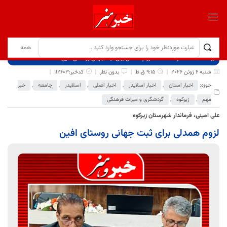
برگ نخست
نوشته‌ها
لزوم همدلی برای ثبت جهانی روستای افین
شنبه 6 ژوئن 2026
9:15 ق.ظ
بدون نظر
کدخبر:112603
حوزه:
اخبار استان
,
اخبار اسلایدر
,
اخبار اصلی
,
اسلایدر
,
جامعه
,
خبر
مهم
,
زیرکوه
,
گردشگری و میراث فرهنگی
علی امینی، فرماندار شهرستان زیرکوه
لزوم همدلی برای ثبت جهانی روستای افین