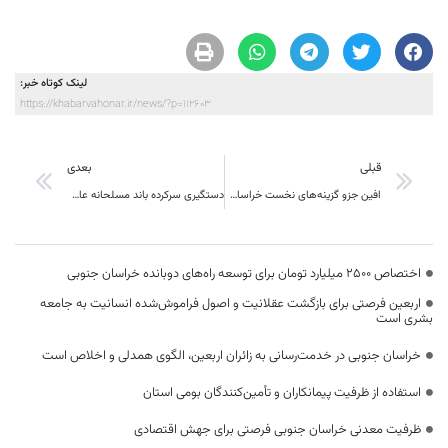
لینک کوتاه خبر:
https://khabarvahonar.ir/news/?p=112603
قبلی
بعدی
افین جزو گزینه‌های نخست خراسان جنوبی برای ثبت در فهرست روستاهای جهانی گردشگری قرار دارد
دستگیری سرکرده باند مسلحانه عامل شهادت شهید «ایمان یوسفی» پس از هفت سال
اختصاص 2500 میلیارد تومان برای توسعه راه‌های دوبانده خراسان جنوبی
اربعین فرصتی برای بازگشت عقلانیت و اصول فراموش‌شده انسانیت به جامعه
بشری است
خراسان جنوبی در خدمت‌رسانی به زائران اربعین، الگوی همدلی و اخلاص است
استفاده از ظرفیت پیمانکاران و تأمین‌کنندگان بومی استان
ظرفیت معدنی خراسان جنوبی فرصتی برای جهش اقتصادی