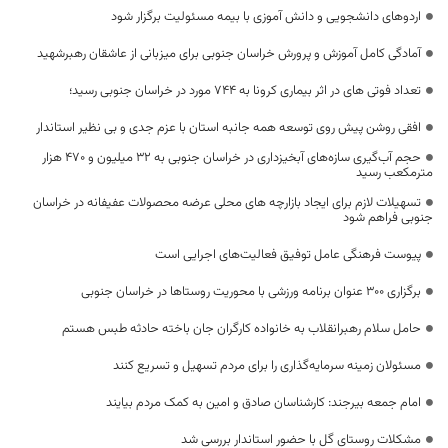
اردوهای دانشجویی و دانش آموزی با بیمه مسئولیت برگزار شود
آمادگی کامل آموزش و پرورش خراسان جنوبی برای میزبانی از عاشقان رهبرشهید
تعداد فوتی های در اثر بیماری کرونا به 744 مورد در خراسان جنوبی رسید؛
افقی روشن پیش روی توسعه همه جانبه استان با عزم جدی و بی نظیر استاندار
حجم آب‌گیری سازه‌های آبخیزداری در خراسان جنوبی به ۳۲ میلیون و ۴۷۰ هزار
مترمکعب رسید
تسهیلات لازم برای ایجاد بازارچه های محلی عرضه محصولات عفیفانه در خراسان
جنوبی فراهم شود
پیوست فرهنگی عامل توفیق فعالیت‌های اجرایی است
برگزاری ۳۰۰ عنوان برنامه ورزشی با محوریت روستاها در خراسان جنوبی
حامل سلام رهبرانقلاب به خانواده کارگران جان‌ باخته حادثه طبس هستم
مسئولان زمینه سرمایه‌گذاری را برای مردم تسهیل و تسریع کنند
امام جمعه بیرجند: کارشناسان صادق و امین به کمک مردم بیایند
مشکلات روستای گل با حضور استاندار بررسی شد