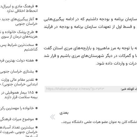
فرهنگ مادی و لیبرال‌د
انحطاط اخلاقی ندارد
مان برنامه و بودجه داشتیم که در ادامه پیگیری‌هایی
آغاز پیگیری‌های جدید ب
خراسان جنوبی
 قسط اول از تعهدات سازمان برنامه و بودجه در فرآیند
طرح پزشک خانواده و 
هزینه‌های درمان از سوی
سخت‌ترین شرایط پس از 
ا توجه به مرز ماهیرود و بازارچه‌های مرزی استان گفت
گذاشتیم
‌ها و گمرکات در دیگر شهرستان‌های مرزی باشیم و قرار شد
هفته دولت بهترین فرص
درات و واردات داده شود.
یشتازی خراسان جنوبی د
تقدیر مقام عالی وزارت
ابتدایی خراسان جنوبی/ ۴۶۰۰ دانش‌آموز زیر چتر «طرح حامی»
 کوتاه خبر:
https://khabarvahonar.ir/news/?p=27413
۱۸۵ بیمار هموفیلی
بیمه سلامت قرار دارند
خانواده را مهمترین رک
بعدی
موضوع میراث فرهنگی،
استاد تمام دانشگاه کلن به عنوان عضو هیات علمی دانشگاه بیرجند معرفی شد
بیشترین تعداد آسبادها
خراسان جنوبی ،ضرورت است
آسبادها