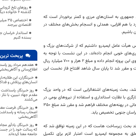
گذشته ۶ خانواده دیگر داغدار از کرونا
مهوری به استان‌های مرزی و کمتر برخوردار است که
اختصاص 
دارد با هم افزایی، همدلی و انسجام بخش‌های مختلف در
اقتصادی بیرجند
 باشیم.
استاندار خراسان جن
بسنده کنیم
س هیأت عامل ایمیدرو داشتیم که از شرکت‌های بزرگ و
های خوبی انجام داده‌اند، در این نشست با توجه به
پربحث ترین 
تغییراتی در مدیریت شرکت فولاد قائنات انجام شد، دولت سرمایه گذاری خوبی روی این پروژه انجام داده و مبلغ ۲ هزار و ۷۰۰ میلیارد ریال
هفدهم مرداد روز پاسد
 و مقرر شد تا پایان سال شاهد افتتاح فاز نخست این
اطلاع‌رسانی و آگاهی‌بخش
خبرنگاران، این طلایه‌د
انسان‌های پرتلاش و فداک
د، بحث زمینه‌های اشتغالزایی است که در واحد بزرگ
روز خبرنگار، پاسداشت
مقدم جهاد تبیین، با نثار
ی با نظارت استانداری و استفاده از نیروهای بومی در
می‌کشند
سطح استان انجام شود و همچنین زمینه گسترش فعالیت‌های اکتشافی و مطالعاتی در پهنه‌های مختلف فراهم شد و مقرر شد مبلغ ۳۵۰
روز خبرنگار، فرصت مغت
 خراسان جنوبی تخصیص یابد.
اصحاب رسانه و پاسداشت ج
آگاهی‌بخشی
روز خبرنگار، یادآور 
ارند بحث زیرساخت هاست که در این زمینه توافق شد که
که رسالت خود را در جس
لق به مجموعه ایمیدرو است اعتبار لازم برای تکمیل
جامعه معنا کرده‌اند