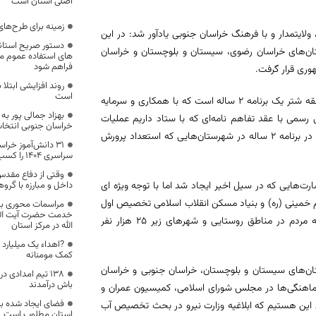
اصلی استان است
زمینه برای طرح‌ها
لایتمدار و با فرهنگ خراسان جنوبی یادآور شد: در این
دستور صریح استاندا
تان‌های خراسان رضوی، سیستان و بلوچستان و خراسان
های استفاده عموم مرد
فراهم شود
وری قرار گرفت.
روند افزایشی ابتلا 
است
وی افزود: یکی از طرح‌های اشتغالزای استان تبدیل خراسان جنوبی به قطب منطقه شتر یک برنامه ۲ ساله است که با همکاری و سرمایه
بهزاد جمالی پور ب
رسمی با عقد تفاهم نامه‌ای که با ستاد داریم عملیات
خراسان جنوبی انتخا
اجرایی این طرح بزرگ اشتغال زا را خواهیم داشت تا شاهد ایجاد ۱۰ هزار شغل در برنامه ۲ ساله در شهرستان‌هایی که استعداد پرورش
سراسری ۱۴۰۴ را کسب کردند
وقتی از دفاع مقد
‌هایی که در سیل اخیر ایجاد شد اما با توجه ویژه ای
داخل و مبارزه با گر
مام خمینی (ره) و بنیاد مسکن انقلاب اسلامی تخصیص اول
مراسمات محوری بز
خدمت حضرت آیت الل
داده شده امیدواریم تا پایان سال شاهد افتتاح و تحویل واحدهای مسکونی به مردم در مناطق روستایی و شهرهای زیر ۲۵ هزار نفر
الله در مرکز استان
کمک مومنانه
ستان‌های سیستان و بلوچستان، خراسان جنوبی و خراسان
۱۳۸ تیم امدادی 
باش درآمدند
ماهنگی‌ها در مجلس شورای اسلامی، کمیسیون عمران و
فضای ایجاد شده 
ال این هستیم که ابلاغیه وزارت نیرو در بحث تخصیص آب
استان مطلوب است