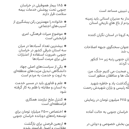
۱۸۵ بیمار هموفیلی در خراسان
جنوبی تحت پوشش خدمات بیمه
ی تبیینی مساعد است
سلامت قرار دارند
ر به مدیران استانی باید زمینه
خانواده را مهمترین رکن پیشگیری از
م از باغ هاي تاريخي استان
آسیب‌های اجتماعی
موضوع میراث فرهنگی، امری
به کرونا در استان نگران کننده
فرابخشی است
بیشترین تعداد آسبادها در میان
ه عنوان سخنگوی جبهه اصلاحات
سه استان شرقی کشور در خراسان
ب شد
جنوبی ،ضرورت استفاده از اعتبارات
ملی برای مرمت آسبادها
۳۱ دانش‌آموز خراسان جنوبی رتبه زیر ۱۰۰ کنکور
یکی از سیاست‌های اصلی جهاد
دانشگاهی تبدیل مزیت‌های منطقه‌ای
س صحبت می کنیم جنگ، مرز،
به ثروت و خدمت به مردم است
وهک ها و منافقان منظور است
علم و فناوری باید در مسیر خدمت
رگداشت یاد و خاطره شهید
به انسان و مقابله با ظلم به کار گرفته
ه رئیسی و یاران شهیدش رحمت
شود
کنترل ملخ نیازمند همکاری
?اهداء یک میلیارد و ۶۷۵ میلیون تومان در رزمایش
فرامنطقه‌ای است
اختصاص 2500 میلیارد تومان برای
در خراسان جنوبی به حالت آماده
توسعه راه‌های دوبانده خراسان جنوبی
اربعین فرصتی برای بازگشت
بین بخش خصوصی و دولتی در
عقلانیت و اصول فراموش‌شده