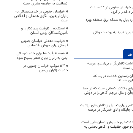
انسانیت به جامعه بشری است
روزهای تلخ کرونایی خراسان جنوبی در ۲۴ ساعت
خراسان جنوبی در خدمت‌رسانی به
زائران اربعین، الگوی همدلی و اخلاص
۳۵ میلیارد ریال به شبکه برق منطقه ویژه
است
استفاده از ظرفیت پیمانکاران و
وبی: نباید به بودجه دولتی
تأمین‌کنندگان بومی استان
ظرفیت معدنی خراسان جنوبی
فرصتی برای جهش اقتصادی
همه ظرفیت‌ها برای خدمت‌رسانی
ها
ایمن به زائران پایان صفر بسیج شود
اشت تلاش‌گران بی‌ادعای عرصه
53 موکب خراسان جنوبی در
ی است
خدمت زائران اربعین
اران راستین خدمت در رسانه،
اری هستند
 رنج و تلاش کسانی است که در خط
 جان و مال، پرچم آگاهی را بر دوش
نمی برای تجلیل از تلاش‌های ارزشمند
ایگاه والای خبرنگار در عرصه
مجاهدت‌های خاموش انسان‌هایی است
ت‌وجوی حقیقت و آگاهی‌بخشی به