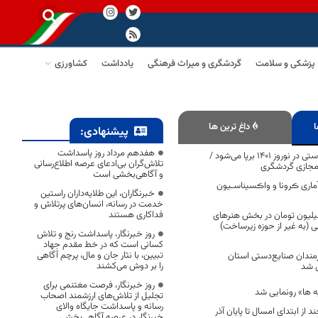
پزشکی و سلامت
گردشگری و میراث فرهنگی
یادداشت
کشاورزی
ا
داغ ترین ها
پیشنهادی:
هفدهم مرداد روز پاسداشت
۵۰ بازارچه صنایع دستی در نوروز ۱۴۰۱ برپا می‌شود /
تلاش‌گران بی‌ادعای عرصه اطلاع‌رسانی
مجازی گردشگری
و آگاهی‌بخشی است
ماری ڪرونا و واڪسیناسـیون
خبرنگاران، این طلایه‌داران راستین
خدمت در رسانه، انسان‌های پرتلاش و
فداکاری هستند
میلیارد و ۳۰۰ میلیون تومان در بخش هنرهای
 (به غیر از حوزه زیرساخت)
روز خبرنگار، پاسداشت رنج و تلاش
کسانی است که در خط مقدم جهاد
تبیین، با نثار جان و مال، پرچم آگاهی
 از هنرمندان صنایع‌دستی استان
را بر دوش می‌کشند
 شد
روز خبرنگار، فرصت مغتنمی برای
ه ها» رونمایی شد
تجلیل از تلاش‌های ارزشمند اصحاب
رسانه و پاسداشت جایگاه والای
ند از ابتدای امسال تا پایان آذر
خبرنگار در عرصه آگاهی‌بخشی