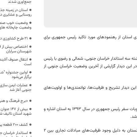
جمع‌آوری شدند
استان در زمینه جذ
روستایی و عشایری در ک
وضعیت خوب صنعت 
وضعیت چاپخانه های استان از
ی استان از رهنمودهای مورد تاکید رئیس جمهوری برای
21 طرح کشاورزی در طبس به بهره برداری رسید
شهرستان سرایان
شته سه استاندار خراسان جنوبی، شمالی و رضوی با رئیس
انتقال صنوف آلایند
است
در این دیدار گزارشی از آخرین وضعیت خراسان جنوبی از
اولین جشنواره “ش
برگزار می‌شود
عملیات ایمن سازی
 دیدار تشریح و ظرفیت‌ها، توانمندی‌ها و اولویت‌های
جنوبی آغاز شد
«برج فرهنگ و هنر
استاندار خراسان جنوبی در ادامه بیان کرد: در این نشست به موضوع بررسی مصوبات سفر رئیس جمهوری در سال ۱۳۹۳ به استان اشاره و
شهید استان تالیف 
شد.
کشف 200 قطعه پرنده کمیاب ازیک دستگاه اتوبوس
وی گفت: توجه به مناطق کمتر برخوردار، روستایی و توجه به مرز و کشور افغانستان به دلیل وجود ظرفیت‌های مبادلات تجاری بین ۲
استاندار خراسان جن