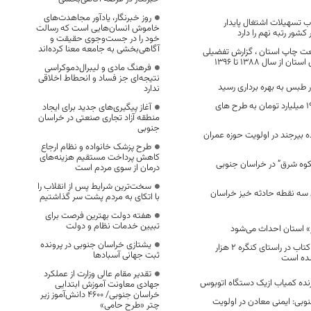
روز خبرنگار، یادآور مجاهدت‌های
ب تسهیلات اشتغال پایدار
خاموش انسان‌هایی است که رسالت
شور رتبه نهم را دارد
خود را در جست‌وجوی حقیقت و
آگاهی‌بخشی به جامعه معنا کرده‌اند
چاپ استان ، گزارش تفضیلی
 سال 1388 تا 1396
فرهنگ مادی و لیبرال‌دموکراسی
نتیجه‌ای جز فساد و انحطاط اخلاقی
ندارد
اختصاص بیش از 19 میلیارد تومان به طرح های
آغاز پیگیری‌های جدید برای ایجاد
منطقه آزاد تجاری صنعتی در خراسان
جنوبی
ه بیرجند در اولویت حوزه عمران
طرح پزشک خانواده و نظام ارجاع
کاهش پرداخت مستقیم هزینه‌های
کوه شرق” در خراسان جنوبی
درمان از سوی مردم است
سخت‌ترین شرایط پس از انقلاب را
 سه نقطه حادثه خیز خراسان
با اتکای به مردم پشت سر گذاشتیم
هفته دولت بهترین فرصت برای
تبیین خدمات نظام و دولت
» استان احداث می‌شود
یشتازی خراسان جنوبی در پرونده
بیش از 147 عنوان کتاب در راستای کنگره 2 هزار
ثبت جهانی آسبادها
شده است
تقدیر مقام عالی وزارت از عملکرد
جهادی معاونت آموزش ابتدایی
خراسان جنوبی/ ۴۶۰۰ دانش‌آموز زیر
وبی: ایمنی معادن در اولویت
چتر «طرح حامی»