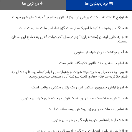
پربازدیدترین ها
داغ ترین ها
توزیع نا عادلانه امکانات ورزشی در مرکز استان و ظلم بزرگ به شمال شهر بیرجند
جنگ نمی‌شود مذاکره با آمریکا سمّ است گزینه قطعی ملت مقاومت است
جابه جایی ایشان (معتمدیان) آنهم در سال آخر دولت فعلی به صلاح این استان
نیست.
آیین برداشت انار در خراسان جنوبی
امام جمعه بیرجند: قانون تکیه‌گاه نظام است
بورسیه تحصیلی و جایزه ویژه هیئت جشنواره ملی فیلم کوتاه روستا و عشایر به
فیلم «کاکل» ساخته «هادی ثابت شوکت آباد» هنرمند بیرجندی رسید
امروز ارتش جمهوری اسلامی ایران یک ارتش مکتبی و ولایی است
در شش ماه نخست امسال روزانه یک فوتی در جاده های خراسان جنوبی
تمامی خدمات ناباروری زیر پوشش بیمه سلامت است
هشدار هواشناسی درباره بارندگی در خراسان جنوبی
افزایش ۵ برابری اعتبارات پیشگیری از سیلاب در خراسان جنوبی