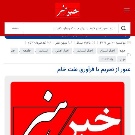
برگ نخست
نوشته‌ها
عبور از تحریم با فرآوری نفت خام
دوشنبه 20 می 2019
3:45 ب.ظ
بدون نظر
کدخبر:25328
حوزه:
اخبار استان
,
اخبار اسلایدر
,
اخبار اصلی
,
اسلایدر
,
جامعه
,
خبر
مهم
,
یادداشت
عبور از تحریم با فرآوری نفت خام