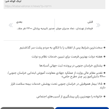
لینک کوتاه خبر:
https://khabarvahonar.ir/news/?p=25328
قبلی
بعدی
فرماندار نهبندان ، نماد مدیران جوان
صدور تاییدیه پزشکی 2300 نفر متقاضی حج تمتع در خراسان جنوبی
سخت‌ترین شرایط پس از انقلاب را با اتکای به مردم پشت سر گذاشتیم
هفته دولت بهترین فرصت برای تبیین خدمات نظام و دولت
یشتازی خراسان جنوبی در پرونده ثبت جهانی آسبادها
تقدیر مقام عالی وزارت از عملکرد جهادی معاونت آموزش ابتدایی خراسان جنوبی/
۴۶۰۰ دانش‌آموز زیر چتر «طرح حامی»
۱۸۵ بیمار هموفیلی در خراسان جنوبی تحت پوشش خدمات بیمه سلامت قرار
دارند
خانواده را مهمترین رکن پیشگیری از آسیب‌های اجتماعی