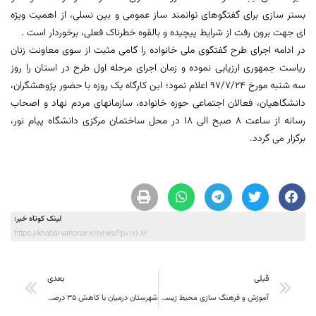
بستر سازی برای گفتگوهای توانمند ساز عمومی و بین نسلی، از اهمیت ویژه
ای جهت برون رفت از شرایط پیچیده و بالقوه خطرناک فعلی، برخوردار است .
در ادامه اجرای طرح گفتگوی ملی خانواده را گامی مثبت از سوی معاونت زنان
ریاست جمهوری ارزیابی نموده و زمان اجرای مرحله اول طرح در استان را روز
سه شنبه مورخ ٩٧/٧/٢٤ اعلام نمود؛ این کارگاه یک روزه با حضور پژوهشگران،
دانشگاهیان، فعالان اجتماعی حوزه خانواده، سازمانهای مردم نهاد و اصحاب
رسانه از ساعت 8 صبح الی 18 در محل ساختمان مرکزی دانشگاه پیام نور،
برگزار می گردد.
لینک کوتاه خبر:
https://khabarvahonar.ir/news/?p=18682
قبلی
بعدی
آموزش و فرهنگ سازی محیط زیستی می تواند در اولویت هزینه کرد یک در هزار فروش سال جاری صنایع قرار گیرد
شهرستان درمیان با کاهش 35 درصدی برداشت زرشک امسال روبه رو شد