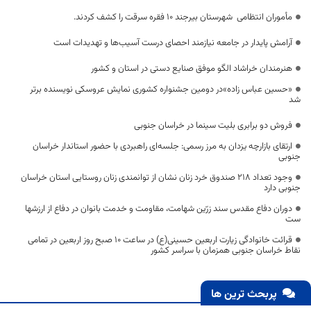
مأموران انتظامی شهرستان بیرجند ۱۰ فقره سرقت را کشف کردند.
آرامش پایدار در جامعه نیازمند احصای درست آسیب‌ها و تهدیدات است
هنرمندان خراشاد الگو موفق صنایع دستی در استان و کشور
«حسین عباس زاده»در دومین جشنواره کشوری نمایش عروسکی نویسنده برتر
شد
فروش دو برابری بلیت سینما در خراسان جنوبی
ارتقای بازارچه یزدان به مرز رسمی: جلسه‌ای راهبردی با حضور استاندار خراسان
جنوبی
وجود تعداد ۲۱۸ صندوق خرد زنان نشان از توانمندی زنان روستایی استان خراسان
جنوبی دارد
دوران دفاع مقدس سند زرّین شهامت، مقاومت و خدمت بانوان در دفاع از ارزشها
ست‌
قرائت خانوادگی زیارت اربعین حسینی(ع) در ساعت 10 صبح روز اربعین در تمامی
نقاط خراسان جنوبی همزمان با سراسر کشور
پربحث ترین ها