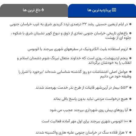
پربازدیدترین ها
داغ ترین ها
در ایام اربعین حسینی رشد ۳۲ درصدی تردد کریدور شرق به غرب خراسان جنوبی
باغ‌های تاریخی خراسان جنوبی نمادی از ذوق و نبوغ کویر نشینان شرق با شکوه ،
جلوه ای از بهشت
لزوم استفاده بلیت الکترونیک در سفرههای شهری بیرجند با اتوبوس
پنجم ارديبهشت، روزی است كه خداوند متعال نيرنگ شوم دشمنان اسلام و
انقلاب را به خودشان برگرداند
عوامل اصلی اغتشاشات دو روز گذشته شناسایی شده‌اند /برخورد با اشرار را
وظیفه خود می دانیم
۵۵۳ بیمار در آرین‌شهر قاینات از طرح نذر خدمت بهره‌مند شدند
هیچ درخواست مردمی نباید بدون پاسخ باقی بماند
آیا روزهای پیش روی شهرداری بیرجند عجیب می شود
100 اتوبوس شهری بیرجند برای اول مهر آماده فعالیت است
۷ هزار قلاده سگ در خراسان جنوبی علیه هاری واکسینه شدند