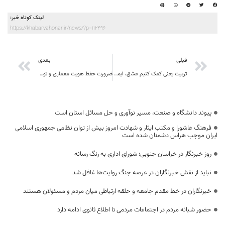
لینک کوتاه خبر:
https://khabarvahonar.ir/news/?p=112496
قبلی
بعدی
تربیت یعنی کمک کنیم عشق، ایمان، عزت، عقلانیت، وجدان، اخلاق و اراده در وجود انسان بالفعل شود
ضرورت حفظ هویت معماری و توسعه بافت‌های کهن خوسف
پیوند دانشگاه و صنعت، مسیر نوآوری و حل مسائل استان است
فرهنگ عاشورا و مکتب ایثار و شهادت امروز بیش از توان نظامی جمهوری اسلامی
ایران موجب هراس دشمنان شده است
روز خبرنگار در خراسان جنوبی؛ شورای اداری به رنگ رسانه
نباید از نقش خبرنگاران در عرصه جنگ روایت‌ها غافل شد
خبرنگاران در خط مقدم جامعه و حلقه ارتباطی میان مردم و مسئولان هستند
حضور شبانه مردم در اجتماعات مردمی تا اطلاع ثانوی ادامه دارد