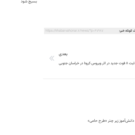
بسیج شود
 کوتاه خبر:
https://khabarvahonar.ir/news/?p=47987
بعدی
ثبت 8 فوت جدید در اثر ویروس کرونا در خراسان جنوبی