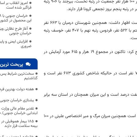
غلامرضا شریف‌زاده افزود: شهرستان بشرویه با میزان بروز تجمعی هزار و ۱۰ نفر در ۱۰۰ هزار نفر جمعیت در رتبه نخست، بیرجند با ۹۰۶ رتبه
امروز انقلاب بر ا
فراگیر شده است
این محصول در کشور
وی با بیان اینکه میزان بروز تجمعی این شهرستان‌ها از شاخص کشوری بالاتر است اظهار داشت: همچنین شهرستان درمیان با ۶۶۳ نفر
رتبه ششم، سربیشه رتبه هفتم با میزان بروز تجمعی ۵۷۵ نفر، زیرکوه رتبه هشتم با ۵۲۲ نفر، فردوس رتبه نهم با ۴۰۷ نفر، خوسف رتبه
خراسان جنوبی
افزایش ایمنی و پای
ضروری
دبیر ستاد دانشگاهی پیشگیری و کنترل ویروس کرونا در خراسان جنوبی تصریح کرد: تاکنون در مجموع ۱۹ هزار و ۶۱۵ مورد آزمایش در
پربحث ترین 
وی عنوان کرد: میزان بروز تجمعی در ۱۰۰ هزار نفر جمعیت در سطح استان ۷۲۰ نفر است در حالیکه شاخص کشوری ۶۷۳ نفر است و
سخت‌ترین شرایط پس از 
گذاشتیم
هفته دولت بهترین فرص
ان بروز موارد جدید در ۱۰۰ هزار نفر جمعیت ۱۸.۹ و کشور هفت درصد است و این میزان همچنان در استان سه برابر
یشتازی خراسان جنوبی د
تقدیر مقام عالی وزارت
ابتدایی خراسان جنوبی/ ۴۶۰۰ دانش‌آموز زیر چتر «طرح حامی»
وی گفت: میزان مرگ و میر ناشی از کرونا در استان ۴.۴ درصد و کشور ۵.۷ درصد است همچنین میزان مرگ و میر اختصاصی علیتی در ۱۰۰
۱۸۵ بیمار هموفیلی
بیمه سلامت قرار دارند