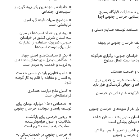
خانواده را مهمترین رکن پیشگیری از
آسیب‌های اجتماعی
با مشارکت قرارگاه بسیج
ستایی خراسان جنوبی اجرا
موضوع میراث فرهنگی، امری
فرابخشی است
مستعد توسعه صنایع دستی و
بیشترین تعداد آسبادها در میان
سه استان شرقی کشور در خراسان
جنوبی ،ضرورت استفاده از اعتبارات
ف خراسان جنوبی در ردیف
ملی برای مرمت آسبادها
یکی از سیاست‌های اصلی جهاد
خراسان جنوبی :برگزاری هرگونه
دانشگاهی تبدیل مزیت‌های منطقه‌ای
ودجه بیت المال ممنوع
به ثروت و خدمت به مردم است
یت و خدمت هستند
علم و فناوری باید در مسیر خدمت
به انسان و مقابله با ظلم به کار گرفته
ای نخست خراسان جنوبی برای
شود
ای جهانی گردشگری قرار دارد
کنترل ملخ نیازمند همکاری
‌سازی 10 تن فرآورده خام دامی در خراسان
فرامنطقه‌ای است
اختصاص 2500 میلیارد تومان برای
توسعه راه‌های دوبانده خراسان جنوبی
اربعین فرصتی برای بازگشت
اسان جنوبی شد ، استان شاهد
عقلانیت و اصول فراموش‌شده
یه درمان پزشکی است
انسانیت به جامعه بشری است
ناشی از تغییر اقلیم ، چالش
خراسان جنوبی در خدمت‌رسانی به
 و خراسان جنوبی