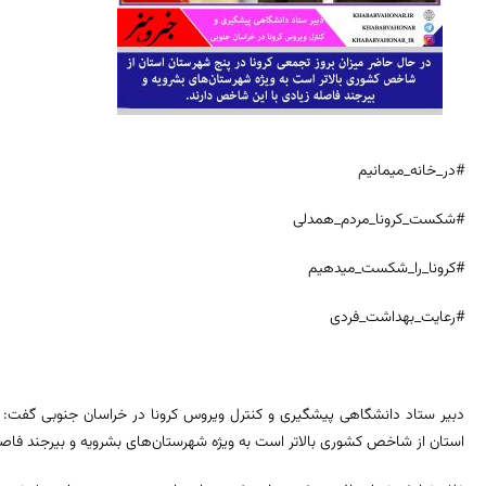
#در_خانه_میمانیم
#شکست_کرونا_مردم_همدلی
#کرونا_را_شکست_میدهیم
#رعایت_بهداشت_فردی
دبیر ستاد دانشگاهی پیشگیری و کنترل ویروس کرونا در خراسان جنوبی گفت: د
استان از شاخص کشوری بالاتر است به ویژه شهرستان‌های بشرویه و بیرجند فاصل