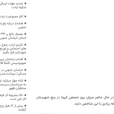
تمدید مهلت ارسال 
شکوه ارادت
آغاز ممنوعیت تردد
هشدار درباره یخ ز
جنوبی
م
استان خراسان جنوبی در 3 ماهه نخست سا
تکریم ارباب رجوع 
های اجتماعی و توزیع ع
شهرداران قرار بگیرد
اقدام درخشان نیرو
صهیونیستی کاملاً قا
خراسان جنوبی در 
مسکن/ دوبانده شدن ۱۸۷ کیلومتر ر
ارائه چهار میلیارد
به مرزنشینان سربیش
منتظران ظهور
۱۵۰ بشرویه اثر
ر حال حاضر میزان بروز تجمعی کرونا در پنج شهرستان
اثار ملی است
ه زیادی با این شاخص دارند.
بیش از ۱۲ ه
گرفتند