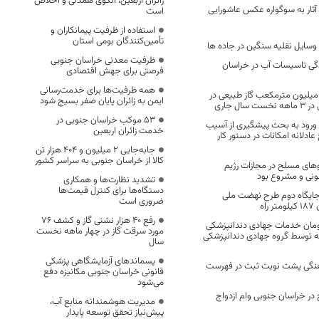
زائران اربعین، الگوی همدلی و اخلاص
آثار به سوگواره عکس عاشورایی
است
استفاده از ظرفیت پیمانکاران و
تأمین‌کنندگان بومی استان
 وسایل نقلیه سنگین در جاده ها
ظرفیت معدنی خراسان جنوبی
دگی تاسیسات آب در خراسان
فرصتی برای جهش اقتصادی
همه ظرفیت‌ها برای خدمت‌رسانی
صرف بالغ بر 341 ميليون مترمکعب گاز طبیعی در
ایمن به زائران پایان صفر بسیج شود
ل جاری
53 موکب خراسان جنوبی در
، ورود به بحث پیشگیری از آسیب
خدمت زائران اربعین
ادلانه امکانات در دستور کار
جابه‌جایی 2 میلیون و 404 هزار تن
کالا از خراسان جنوبی به سراسر کشور
های مسلح در مجازات رژیم
نونی و مشروع بود
تشدید نظارت‌ها و همکاری
دستگاه‌ها برای کنترل قیمت‌ها
جایگاه دوم طرح نهضت ملی
ضروری است
اه
رفع 40 هزار نشتی گاز و کشف 76
 تومان خدمات جهادی دندانپزشکی
مورد سرقت گاز در چهار ماهه نخست
ه توسط گروه جهادی دندانپزشکی
سال
پسماندهای آزمایشگاهی پزشکی
 فرهنگی پشت نوبت ثبت در فهرست
قانونی خراسان جنوبی مکانیزه دفع
می‌شود
زار زوج در خراسان جنوبی وام ازدواج
مدیریت هوشمندانه منابع آب،
پیش‌نیاز تحقق توسعه پایدار