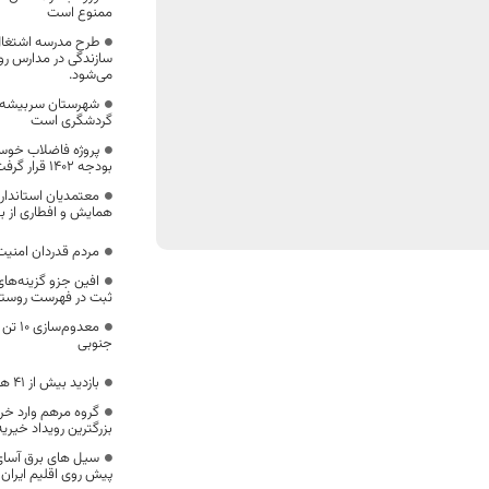
ممنوع است
طرح مدرسه اشتغال 
سازندگی در مدارس رو
می‌شود.
شهرستان سربیشه 
گردشگری است
پروژه فاضلاب خوس
بودجه ۱۴۰۲ قرار گرفت
معتمدیان استاندار 
همایش و افطاری از ب
مردم قدردان امن
افین جزو گزینه‌ه
ثبت در فهرست روستاه
معدوم
جنوبی
بازدید بیش از ۴۱ هزار نفر از موزه‌های خراسان جنوبی
گروه مرهم وارد خر
بزرگترین رویداد خیر
سیل های برق آسای 
پیش روی اقلیم ایران