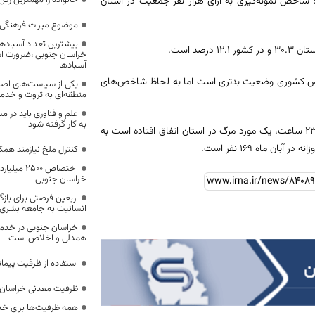
خانواده را مهمترین رک
 شاخص نمونه‌گیری به ازای هزار نفر جمعیت در استان
موضوع میراث فرهنگی،
بیشترین تعداد آسبادها
د است.
خراسان جنوبی ،ضرورت است
آسبادها
اخص کشوری وضعیت بدتری است اما به لحاظ شاخص‌های
یکی از سیاست‌های اصل
منطقه‌ای به ثروت و خد
علم و فناوری باید در م
به کار گرفته شود
وی تصریح کرد: از شروع اپیدمی تا امروز در استان ۲۴۶ روز گذشته است و هر ۲۳ ساعت، یک مورد مرگ در استان اتفاق افتاده است به
 ماه ۱۶۹ نفر است.
کنترل ملخ نیازمند همک
اختصاص 500
خراسان جنوبی
اربعین فرصتی برای با
انسانیت به جامعه بشری
خراسان جنوبی در خدمت‌
همدلی و اخلاص است
استفاده از ظرفیت پیمان
ظرفیت معدنی خراسان 
همه ظرفیت‌ها برای خدم