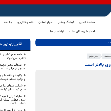
صفحه اصلی
فرهنگ و هنر
اخبار استان
علم و فناوری
جامعه
اخبار شهرستان ها
ارتباط با ما
پربازدیدترین ه
واحدهای تولیدی ت
امعه
,
خبر مهم
تکلیف می‌شوند
اصحاب رهبر شهید 
استوار در برابر فتنه‌ه
وظیفه رسانه‌ها و 
و تولید محتوا درست
شرکت سهامی زارعی 
طرح توسعه‌ای نیازمن
نماینده ولی فقیه 
سردار عظیم الشأن اس
تسلیت گفت
ورود به آرامستان‌ه