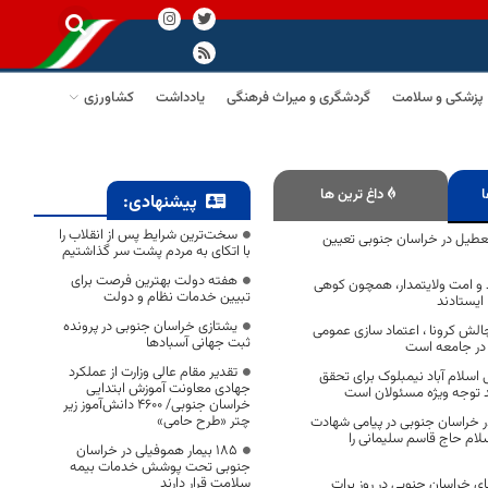
پزشکی و سلامت
گردشگری و میراث فرهنگی
یادداشت
کشاورزی
ا
داغ ترین ها
پیشنهادی:
سخت‌ترین شرایط پس از انقلاب را
عطیل در خراسان جنوبی تعیین
با اتکای به مردم پشت سر گذاشتیم
هفته دولت بهترین فرصت برای
و امت ولایتمدار، همچون کوهی
تبیین خدمات نظام و دولت
ا ایستادند
یشتازی خراسان جنوبی در پرونده
چالش کرونا ، اعتماد سازی عمومی
ثبت جهانی آسبادها
 در جامعه است
تقدیر مقام عالی وزارت از عملکرد
اسلام آباد نیمبلوک برای تحقق
جهادی معاونت آموزش ابتدایی
د توجه ویژه مسئولان است
خراسان جنوبی/ ۴۶۰۰ دانش‌آموز زیر
چتر «طرح حامی»
در خراسان جنوبی در پیامی شهادت
لام حاج قاسم سلیمانی را
۱۸۵ بیمار هموفیلی در خراسان
جنوبی تحت پوشش خدمات بیمه
سلامت قرار دارند
ای خراسان جنوبی در روز برات