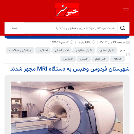
برگ نخست
نوشته‌ها
شهرستان فردوس وطبس به دستگاه MRI مجهز شدند
جمعه 26 می 2023
6:48 ق.ظ
کدخبر:84956
حوزه:
اخبار استان
,
اخبار اسلایدر
,
اخبار اصلی
,
اسلایدر
,
پزشکی و سلامت
,
جامعه
,
خبر مهم
,
طبس
,
فردوس
شهرستان فردوس وطبس به دستگاه MRI مجهز شدند