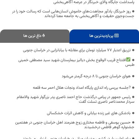
پاسداشت جایگاه والای خبرنگار در عرصه آگاهی‌بخشی
روز خبرنگار، یادآور مجاهدت‌های خاموش انسان‌هایی است که رسالت خود را در
جست‌وجوی حقیقت و آگاهی‌بخشی به جامعه معنا کرده‌اند
پربازدیدترین ها
داغ ترین ها
تزریق اعتبار 77 میلیارد تومان برای مقابله با بیابانزایی در خراسان جنوبی
افتتاح قریب الوقوع بخش دیالیز بیمارستان شهید سید مصطفی خمینی
طبس
هوای خراسان جنوبی تا ۸ درجه گرمتر می‌شود
?جلسه بررسی راه اندازی پایگاه امداد ونجات هلال احمر سه قلعه
رئیس جمهور در پیامی درگذشت حاج احمد ناصری پدر بزرگوار شهید والامقام
سردار محمدناصر ناصری تسلت گفت
بادشکن های غیر زنده بیابانی و کاهش اثرات خشکسالی
حسین یوسفی و فاطمه مختاری زوج هنرمند اهل خراسان جنوبی در هفتمین
جشنواره گوهر فاطمی درخشیدند
برای اولین بار در کشور ، مدیران میانی در خراسان جنوبی ارزیابی می‌شوند