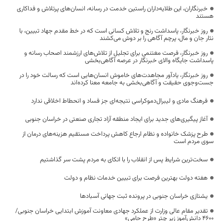
خبرنگاران، این طلایه‌داران راستین خدمت در رسانه، انسان‌های پرتلاش و فداکاری
هستند
روز خبرنگار، پاسداشت رنج و تلاش کسانی است که در خط مقدم جهاد تبیین، با
نثار جان و مال، پرچم آگاهی را بر دوش می‌کشند
روز خبرنگار، فرصت مغتنمی برای تجلیل از تلاش‌های ارزشمند اصحاب رسانه و
پاسداشت جایگاه والای خبرنگار در عرصه آگاهی‌بخشی
روز خبرنگار، یادآور مجاهدت‌های خاموش انسان‌هایی است که رسالت خود را در
جست‌وجوی حقیقت و آگاهی‌بخشی به جامعه معنا کرده‌اند
فرهنگ مادی و لیبرال‌دموکراسی نتیجه‌ای جز فساد و انحطاط اخلاقی ندارد
آغاز پیگیری‌های جدید برای ایجاد منطقه آزاد تجاری صنعتی در خراسان جنوبی
طرح پزشک خانواده و نظام ارجاع کاهش پرداخت مستقیم هزینه‌های درمان از
سوی مردم است
سخت‌ترین شرایط پس از انقلاب را با اتکای به مردم پشت سر گذاشتیم
هفته دولت بهترین فرصت برای تبیین خدمات نظام و دولت
یشتازی خراسان جنوبی در پرونده ثبت جهانی آسبادها
تقدیر مقام عالی وزارت از عملکرد جهادی معاونت آموزش ابتدایی خراسان جنوبی/
۴۶۰۰ دانش‌آموز زیر چتر «طرح حامی»