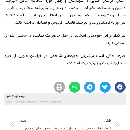
استان خراسان جنوبی ۱۱ شهرستان و چهار حوزه انتخابیه شامل «بیرجند،
درمیان و خوسف»، «قاینات و زیرکوه»، «نهبندان و سربیشه» و «فردوس، طبس،
سرایان و بشرویه» دارد که داوطلبان در این استان می‌توانند از ساعت ۸ تا ۱۸
هر روز به فرمانداری‌های بیرجند، قاینات، فردوس و نهبندان مراجعه کنند.
هر کدام از این حوزه‌های انتخابیه در حال حاضر یک نماینده در مجلس شورای
اسلامی دارد.
خبرها حاکی است بیشترین چهره‌های شاخص در خراسان جنوبی از حوزه
انتخابیه قاینات و زیرکوه ثبت‌نام کرده‌اند.
لینک کوتاه خبر:
https://khabarvahonar.ir/news/?p=32229
قبلی
بعدی
لبخند رضایت مردم زیباترین دستاورد خدمت بی‌منت است
سمن ها بازوهای اجرایی و مردمی دستگاه های اجرایی هستند