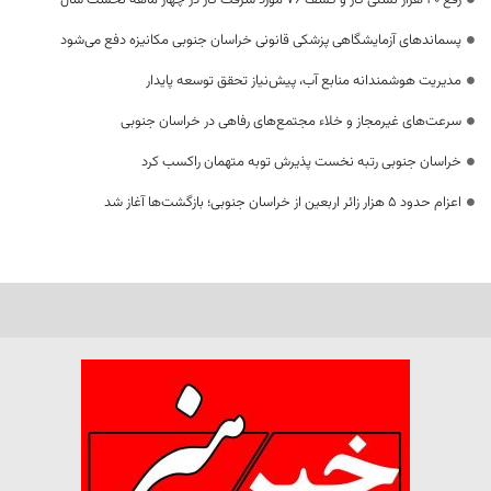
رفع 40 هزار نشتی گاز و کشف 76 مورد سرقت گاز در چهار ماهه نخست سال
پسماندهای آزمایشگاهی پزشکی قانونی خراسان جنوبی مکانیزه دفع می‌شود
مدیریت هوشمندانه منابع آب، پیش‌نیاز تحقق توسعه پایدار
سرعت‌های غیرمجاز و خلاء مجتمع‌های رفاهی در خراسان جنوبی
خراسان جنوبی رتبه نخست پذیرش توبه متهمان راکسب کرد
اعزام حدود 5 هزار زائر اربعین از خراسان جنوبی؛ بازگشت‌ها آغاز شد