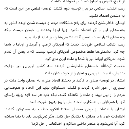
از طمع، تعرض و تجاوز دست بر نخواهند داشت.
رهبر انقلاب اسلامی در بیان توصیه دوم گفتند: توصیه قطعی من این است که
به دشمن اعتماد نکنید.
ایشان خاطرنشان کردند: برای رفع مشکلات مردم و درست شدن آینده کشور به
وعده‌های این و آن اعتماد نکنید، زیرا اینها وعده‌های خوبان نیست بلکه
وعده‌های اشرار است، ضمن آنکه دشمنی‌ها را نیز نباید از یاد ببرید.
رهبر انقلاب اسلامی افزودند: دیدید که آمریکای ترامپ و آمریکای اوباما با شما
چه کرد. دشمنی‌ها فقط مخصوص آمریکای ترامپ نیست که با رفتن آن تمام
شود، آمریکای اوباما نیز با شما و ملت ایران بدی کرد.
حضرت آیت‌الله خامنه‌ای خاطرنشان کردند: سه کشور اروپایی نیز نهایت
بدعملی، لئامت، دورویی و نفاق را از خود نشان دادند.
ایشان در توصیه بعدی با تأکید بر «حفظ اتحاد ملی»، به صدای واحد ملت در
بسیاری از امور اشاره کردند و گفتند: مسئولان نباید این اتحاد و هم‌صدایی
مردم را از بین ببرند و ملت را تکه‌تکه کنند، بلکه باید هر سه قوه بویژه رؤسای
آنها با هم‌افزایی و همکاری، اتحاد ملی را روز به‌روز تقویت کنند.
ایشان با انتقاد از برخی سخنان اختلاف‌افکن، خطاب به مسئولان گفتند:
اختلافات خود را با مذاکره با یکدیگر حل کنید. مگر نمی‌گویید باید با دنیا مذاکره
کرد، آیا نمی‌شود با عنصر داخلی مذاکره و اختلافات را حل کرد؟