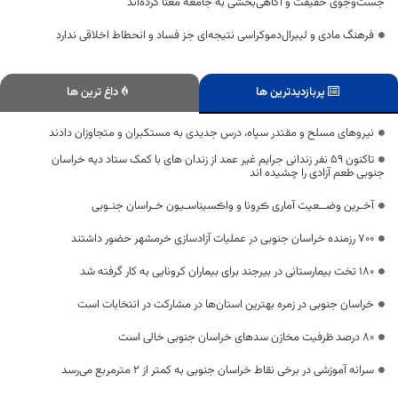
جست‌وجوی حقیقت و آگاهی‌بخشی به جامعه معنا کرده‌اند
فرهنگ مادی و لیبرال‌دموکراسی نتیجه‌ای جز فساد و انحطاط اخلاقی ندارد
پربازدیدترین ها
داغ ترین ها
نیروهای مسلح و مقتدر سپاه، درس جدیدی به مستکبران و متجاوزان دادند
تاکنون ۵۹ نفر زندانی جرایم غیر عمد از زندان های با کمک ستاد دیه خراسان
جنوبی طعم آزادی را چشیده اند
آخـرین وضــعیت آماری ڪرونا و واڪسیناسـیون خـراسان جنـوبی
۷۰۰ رزمنده خراسان جنوبی در عملیات آزادسازی خرمشهر حضور داشتند
۱۸۰ تخت بیمارستانی در بیرجند برای بیماران کرونایی به کار گرفته شد
خراسان جنوبی در زمره بهترین استان‌ها در مشارکت در انتخابات است
۸۰ درصد ظرفیت مخازن سدهای خراسان جنوبی خالی است
سرانه آموزشی در برخی نقاط خراسان جنوبی به کمتر از ۲ مترمربع می‌رسد