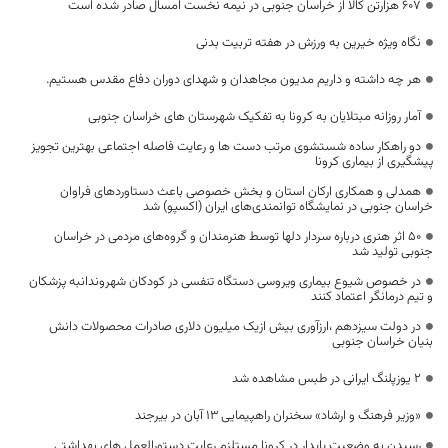
۶۰۷ هزارتن کالا از خراسان جنوبی در نیمه نخست امسال صادر شده است
نگاه ویژه خیرین به ورزش در هفته تربیت بدنی
هر چه داشته و داریم مدیون مجاهدان و شهدای دوران دفاع مقدس هستیم.
آمار روزانه مبتلایان به کرونا به تفکیک شهرستان های خراسان جنوبی
دو راهکار ساده شستشوی مرتب دست ها و رعایت فاصله اجتماعی بهترین تجویز
پیشگیری از بیماری کرونا
همدلی و همکاری ارکان استان و بخش خصوصی باعث دستاوردهای فراوان
خراسان جنوبی در نمایشگاه توانمندی‌های ایران (اکسپو) شد
۵۰ اثر هنری درباره سردار دلها توسط هنرمندان و گروه‌های مردمی در خراسان
جنوبی تولید شد
در خصوص شیوع بیماری ویروسی دستگاه تنفسی در کودکان شهروندانبه پزشکان
و تیم درمانگر اعتماد کنند
در دولت سیزدهم ،ارزآوری بیش ازیک میلیون دلاری صادرات محصولات دانش
بنیان خراسان جنوبی
۲ یوزپلنگ ایرانی در طبس مشاهده شد
«وزیر فرهنگ و ارشاد» سخنران راهپیمایی 13 آبان در بیرجند
رسیدن به وضعیت پایدار در کرونا مستلزم رعایت دستورالعمل های بهداشتی