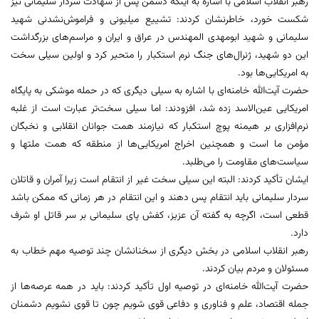
رهبر انقلاب اسلامی با اشاره به اینکه دشمن پس از شهادت سردار سلیمانی نیز
شکست خورد، خاطرنشان کردند: تشییع میلیونی و فراموش‌نشدنی شهید
سلیمانی و شهید ابومهدی المهندس در عراق و ایران و مراسم‌های بزرگداشت
این دو شهید، ژنرال‌های جنگ نرم استکبار را متحیر کرد و اولین سیلی سخت
به امریکایی‌ها بود.
حضرت آیت‌الله خامنه‌ای با اشاره به سیلی دیگری که در حمله موشکی به پایگاه
امریکایی عین‌الاسد زده شد، افزودند: اما سیلی سخت‌تر عبارت است از غلبه
نرم‌افزاری بر هیمنه پوچ استکبار که نیازمند همت جوانان انقلابی و نخبگان
مؤمن ما است و همچنین اخراج امریکایی‌ها از منطقه که همت ملتها و
سیاست‌های مقاومت را می‌طلبد.
ایشان تأکید کردند: البته این سیلی سخت غیر از انتقام است زیرا آمران و قاتلان
سردار سلیمانی باید انتقام پس دهند و این انتقام در هر زمانی که ممکن باشد
قطعی است، اگرچه به گفته آن عزیز، کفش پای سلیمانی بر سر قاتل او شرف
دارد.
رهبر انقلاب اسلامی در بخش دیگری از سخنانشان چند توصیه مهم خطاب به
مسئولان و مردم بیان کردند.
حضرت آیت‌الله خامنه‌ای در توصیه اول تأکید کردند: باید در همه عرصه‌ها از
جمله اقتصاد، علم و فناوری و دفاعی قوی شویم چون تا قوی نشویم دشمنان