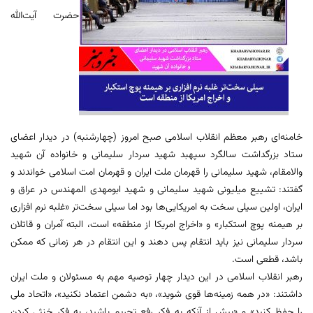
حضرت آیت‌الله
خامنه‌ای رهبر معظم انقلاب اسلامی صبح امروز (چهارشنبه) در دیدار اعضای
ستاد بزرگداشت سالگرد سپهبد شهید سردار سلیمانی و خانواده آن شهید
والامقام، شهید سلیمانی را قهرمان ملت ایران و قهرمان امت اسلامی خواندند و
گفتند: تشییع میلیونی شهید سلیمانی و شهید ابومهدی المهندس در عراق و
ایران، اولین سیلی سخت به امریکایی‌ها بود اما سیلی سخت‌تر «غلبه نرم افزاری
بر هیمنه پوچ استکبار» و «اخراج امریکا از منطقه» است، البته آمران و قاتلان
سردار سلیمانی نیز باید انتقام پس دهند و این انتقام در هر زمانی که ممکن
باشد، قطعی است.
رهبر انقلاب اسلامی در این دیدار چهار توصیه مهم به مسئولان و ملت ایران
داشتند: «در همه زمینه‌ها قوی شوید»، «به دشمن اعتماد نکنید»، «اتحاد ملی
را حفظ کنید» و «بیش از آنکه به فکر رفع تحریم باشید، به فکر خنثی کردن