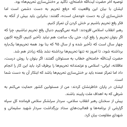
توصیه آخر حضرت آیت‌الله خامنه‌ای، تأکید بر «خنثی‌سازی تحریم‌ها» بود.
ایشان با بیان این واقعیت که «رفع تحریم به دست دشمن است اما
خنثی‌سازی آن به دست خودمان است»، گفتند: بنابراین باید بیش از آنکه به
فکر رفع تحریم باشیم بر خنثی کردن آن تمرکز کنیم.
رهبر انقلاب اسلامی افزودند: البته نمی‌گوییم دنبال رفع تحریم نباشیم، چرا که
اگر بتوان تحریم را رفع کرد، حتی یک ساعت هم نباید تأخیر کنیم، اگرچه اکنون
چهار سال است که تأخیر شده و از سال ۹۵ که بنا بود همه تحریم‌ها یک‌باره
برداشته شود، تا امروز نه تنها تحریم‌ها برداشته نشد بلکه زیادتر هم شد.
حضرت آیت‌الله خامنه‌ای خطاب به مسئولان گفتند: اگر بتوان با روش درست،
عاقلانه، ایرانی- اسلامی و عزتمندانه تحریم‌ها را برطرف کرد باید این کار را انجام
داد اما تمرکز عمده باید بر خنثی‌سازی تحریم‌ها باشد که ابتکار آن به دست شما
است.
ایشان در پایان خاطرنشان کردند: من از مسئولین کشور حمایت می‌کنم به
شرطی که به اهداف ملت پایبند باشند.
پیش از سخنان رهبر انقلاب سلامی، سردار سرلشکر سلامی فرمانده کل سپاه
گزارشی از برنامه‌ها و فعالیت‌های ستاد بزرگداشت سردار شهید سلیمانی و
شهدای مقاومت بیان کرد.