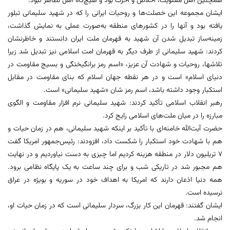
همچنین اهل معنویت، اخلاص و آخرت بود و هیچ‌گاه اهل تظاهر نبود.
ایشان مجموعه این خصلت‌ها و روحیات ایرانی را که در شهید سلیمانی تبلور
یافته بود و آنها را در کشورهای منطقه به‌صورت عملی به نمایش گذاشت،
زمینه‌ساز تبدیل شدن آن شهید به قهرمان ملت ایران دانستند و خاطرنشان
کردند: شهید سلیمانی از طرف دیگر به قهرمان امت اسلامی نیز تبدیل شد زیرا
تلاشها، روحیات و شهادت آن عزیز، «اسم رمز برانگیختگی و بسیج مقاومت در
دنیای اسلام» است و در هر نقطه جهان اسلام که بنای مقاومت در مقابل
استکبار وجود داشته باشد، اسم رمز شان «شهید سلیمانی» است.
رهبر انقلاب اسلامی تأکید کردند: شهید سلیمانی نرم افزار مقاومت و الگوی
مبارزه را در میان ملت‌های اسلامی رایج کرد.
حضرت آیت‌الله خامنه‌ای با تأکید بر اینکه شهید سلیمانی، هم در زمان حیات و
هم با شهادت خود استکبار را شکست داد، افزودند: رئیس‌جمهور امریکا گفت
۷ تریلیون دلار در منطقه هزینه کردیم اما چیزی به دست نیاوردیم و در نهایت
هم مجبور شد در تاریکی شب و برای چند ساعت به یک پایگاه نظامی برود.
همه دنیا اذعان دارند که امریکا به اهداف خود در سوریه و بویژه در عراق
نرسیده است.
ایشان گفتند: قهرمان این کار بزرگ، سردار سلیمانی است که در زمان حیات او،
انجام شد.