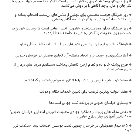
روز خبرنگار، پاسداشت رنج و تلاش کسانی است که در خط مقدم جهاد تبیین، با
نثار جان و مال، پرچم آگاهی را بر دوش می‌کشند
روز خبرنگار، فرصت مغتنمی برای تجلیل از تلاش‌های ارزشمند اصحاب رسانه و
پاسداشت جایگاه والای خبرنگار در عرصه آگاهی‌بخشی
روز خبرنگار، یادآور مجاهدت‌های خاموش انسان‌هایی است که رسالت خود را در
جست‌وجوی حقیقت و آگاهی‌بخشی به جامعه معنا کرده‌اند
فرهنگ مادی و لیبرال‌دموکراسی نتیجه‌ای جز فساد و انحطاط اخلاقی ندارد
آغاز پیگیری‌های جدید برای ایجاد منطقه آزاد تجاری صنعتی در خراسان جنوبی
طرح پزشک خانواده و نظام ارجاع کاهش پرداخت مستقیم هزینه‌های درمان از
سوی مردم است
سخت‌ترین شرایط پس از انقلاب را با اتکای به مردم پشت سر گذاشتیم
هفته دولت بهترین فرصت برای تبیین خدمات نظام و دولت
یشتازی خراسان جنوبی در پرونده ثبت جهانی آسبادها
تقدیر مقام عالی وزارت از عملکرد جهادی معاونت آموزش ابتدایی خراسان جنوبی/
۴۶۰۰ دانش‌آموز زیر چتر «طرح حامی»
۱۸۵ بیمار هموفیلی در خراسان جنوبی تحت پوشش خدمات بیمه سلامت قرار
دارند