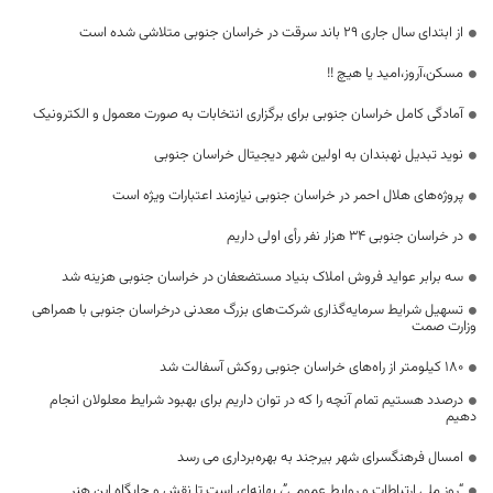
از ابتدای سال جاری ۲۹ باند سرقت در خراسان جنوبی متلاشی شده است
مسکن،آروز،امید یا هیچ !!
آمادگی کامل خراسان جنوبی برای برگزاری انتخابات به صورت معمول و الکترونیک
نوید تبدیل نهبندان به اولین شهر دیجیتال خراسان جنوبی
پروژه‌های هلال احمر در خراسان جنوبی نیازمند اعتبارات ویژه است
در خراسان جنوبی ۳۴ هزار نفر رأی اولی داریم
سه برابر عواید فروش املاک بنیاد مستضعفان در خراسان جنوبی هزینه شد
تسهیل شرایط سرمایه‌گذاری شرکت‌های بزرگ معدنی درخراسان جنوبی با همراهی
وزارت صمت
۱۸۰ کیلومتر از راه‌های خراسان جنوبی روکش آسفالت شد
درصدد هستيم تمام آنچه را که در توان داریم برای بهبود شرايط معلولان انجام
دهيم
امسال فرهنگسرای شهر بیرجند به بهره‌برداری می رسد
“روز ملی ارتباطات و روابط عمومی”، بهانه‌ای است تا نقش و جایگاه این هنر