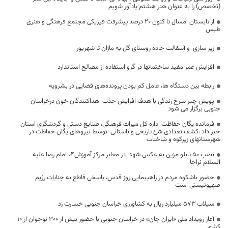
(تخصص) را به عنوان هنر هشتم یادآور شویم
از تابستان امسال تا کنون ۲۰ درصد پیشرفت فیزیکی مجتمع فرهنگی و هنری
طبس
زیر سازی و آسفالت جاده روستای گل به ماژان تا شهریور
افزایش عمر مفید ساختمانها در گرو استفاده از مصالح استاندارد
رابطه بین دستگاه ها، عامل کم بودن پرونده‌های قضایی در بشرویه
پویش چتر سرخ زندگی با هدف افزایش جذب اهداکنندگان خون درخراسان
جنوبی برگزار می شود
فرمانده یگان حفاظت اداره کل میراث فرهنگی، صنایع دستی و گردشگری استان
خبر داد :کشف تعدادی شئ تاریخی و باستانی توسط نیروهای یگان حفاظت در
شهرستانهای زیرکوه و شاخنات
نصب ۵۰ تابلو مزین به عکس شهدا در معابر مرکز آموزش۰۴ امام رضا علیه
السلام نزاجا
حضور باشکوه مردم در راهپیمایی روز قدس، پاسخی قاطع به جنایات رژیم
صهیونیستی است
سیلاب ۵۷۳ میلیارد ریال به کشاورزی خراسان جنوبی خسارت زد
آغاز رویداد ملی «ایران جان» در خراسان جنوبی با حضور بیش از 300 نوجوان از 10
کشور