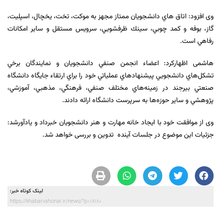
وی افزود: اتاق هاي دانشجويان ممتاز مجهز به موکت، تخت، يخچال، اسپليت،
گاز، بوفه و كمد چوبي، سينك ظرفشويي، سرويس مستقل و ساير امكانات
رفاهي است.
هاشمی اظهارکرد: اعضاء انجمن صنفي دانشجويان و نمايندگان برخي
تشکل‌هاي دانشجويي پيشنهادهاي عملياتي خود را براي ارتقاء جايگاه دانشگاه
صنعتي بيرجند در زمينه‌هاي مختلف صنفي، فرهنگي، مذهبي، آموزشي،
پژوهشي و ساير حوزه‌ها به سرپرست دانشگاه ارائه دادند.
وی از موافقت خود با ايجاد خانه مهارت و هنر دانشجويان خبرداد و یادآورشد:
جزئيات این موضوع در جلسات آينده تدوين و بررسی خواهد شد.
لینک کوتاه خبر:
https://khabarvahonar.ir/news/?p=18180