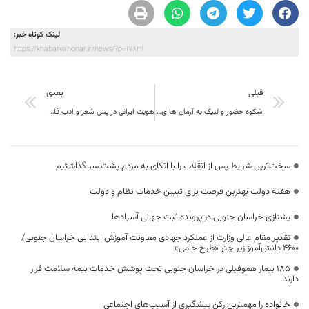
لینک کوتاه خبر:
https://khabarvahonar.ir/news/?p=17831
قبلی
بعدی
شکوه حضور و لبیک به آرمان ها ی انقلاب در تشیع پیکر مطهر شهید لکزایی
هویت ایرانی در پس شعر و ادب فارسی می درخشد
سخت‌ترین شرایط پس از انقلاب را با اتکای به مردم پشت سر گذاشتیم
هفته دولت بهترین فرصت برای تبیین خدمات نظام و دولت
یشتازی خراسان جنوبی در پرونده ثبت جهانی آسبادها
تقدیر مقام عالی وزارت از عملکرد جهادی معاونت آموزش ابتدایی خراسان جنوبی/
۴۶۰۰ دانش‌آموز زیر چتر «طرح حامی»
۱۸۵ بیمار هموفیلی در خراسان جنوبی تحت پوشش خدمات بیمه سلامت قرار
دارند
خانواده را مهمترین رکن پیشگیری از آسیب‌های اجتماعی