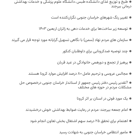
طبخ و توزیع غذای دانشکده طبس ،دانشگاه علوم پزشکی و خدمات بهداشتی
درمانی بیرجند
تغییر رنگ شهرهای خراسان جنوبی نگران‌کننده است
توسعه زیر ساخت‌ها برای خدمات دهی به زائران اربعین ۱۴۰۳
سازمان های مردم نهاد (سمن) با نگاهی تسهیل گرایانه مورد توجه قرار می گیرند
چند توصیه ضدکرونایی برای داوطلبان کنکور
پرهیز از تجمع و دورهمی خانوادگی در عید قربان
مجالس عروسی و ترحیم عامل ۸۰ درصد افزایش موارد کرونا هستند
?تقدیر رئیس دفتر رئیس جمهور از استاندار خراسان جنوبی درخصوص حل
مشکلات مردم در حوزه های مختلف
یک مورد فوتی در استان بر اثر کرونا
امام جمعه بیرجند: مردم در رعایت ضوابط بهداشتی خوش درخشیدند
اهتمام برای تحقق ۲۵ درصد سهم اشتغال بخش تعاون انجام شود
مامور انتظامی خراسان جنوبی به شهادت رسید