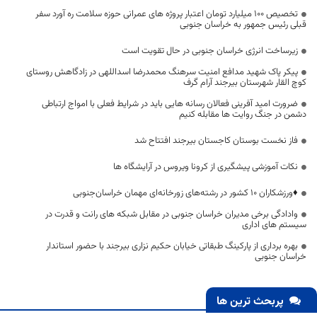
تخصیص ۱۰۰ میلیارد تومان اعتبار پروژه های عمرانی حوزه سلامت ره آورد سفر
قبلی رئیس جمهور به خراسان جنوبی
زیرساخت انرژی خراسان جنوبی در حال تقویت است
پیکر پاک شهید مدافع امنیت سرهنگ محمدرضا اسداللهی در زادگاهش روستای
کوچ القار شهرستان بیرجند آرام گرف
ضرورت امید آفرینی فعالان رسانه هایی باید در شرایط فعلی با امواج ارتباطی
دشمن در جنگ روایت ها مقابله کنیم
فاز نخست بوستان کاجستان بیرجند افتتاح شد
نکات آموزشی پیشگیری از کرونا ویروس در آرایشگاه ها
♦️ورزشکاران ۱۰ کشور در رشته‌های زورخانه‌ای مهمان خراسان‌جنوبی
وادادگی برخی مدیران خراسان جنوبی در مقابل شبکه های رانت و قدرت در
سیستم های اداری
بهره برداری از پارکینگ طبقاتی خیابان حکیم نزاری بیرجند با حضور استاندار
خراسان جنوبی
پربحث ترین ها