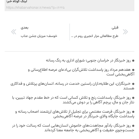
لینک کوتاه خبر:
https://khabarvahonar.ir/news/?p=16225
قبلی
بعدی
طرح مطالعاتی مزار انجیری روم در شهرستان قائنات آغاز شد
خوسف؛ میزبان جشن عناب
روز خبرنگار در خراسان جنوبی؛ شورای اداری به رنگ رسانه
هفدهم مرداد روز پاسداشت تلاش‌گران بی‌ادعای عرصه اطلاع‌رسانی و
آگاهی‌بخشی است
خبرنگاران، این طلایه‌داران راستین خدمت در رسانه، انسان‌های پرتلاش و فداکاری
هستند
روز خبرنگار، پاسداشت رنج و تلاش کسانی است که در خط مقدم جهاد تبیین، با
نثار جان و مال، پرچم آگاهی را بر دوش می‌کشند
روز خبرنگار، فرصت مغتنمی برای تجلیل از تلاش‌های ارزشمند اصحاب رسانه و
پاسداشت جایگاه والای خبرنگار در عرصه آگاهی‌بخشی
روز خبرنگار، یادآور مجاهدت‌های خاموش انسان‌هایی است که رسالت خود را در
جست‌وجوی حقیقت و آگاهی‌بخشی به جامعه معنا کرده‌اند