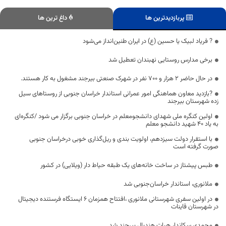
پربازدیدترین ها
داغ ترین ها
? فریاد لبیک یا حسین (ع) در ایران طنین‌انداز می‌شود
برخی مدارس روستایی نهبندان تعطیل شد
در حال حاضر ۲ هزار و ۷۰۰ نفر در شهرک صنعتی بیرجند مشغول به کار هستند.
?بازدید معاون هماهنگی امور عمرانی استاندار خراسان جنوبی از روستاهای سیل
زده شهرستان بیرجند
اولین کنگره ملی شهدای دانشجومعلم در خراسان جنوبی برگزار می شود /کنگره‌ای
به یاد ۴۰ شهید دانشجو معلم
با استقرار دولت سیزدهم، اولویت‌ بندی و ریل‌گذاری خوبی درخراسان جنوبی
صورت گرفته است
طبس پیشتاز در ساخت خانه‌های یک طبقه حیاط دار (ویلایی) در کشور
ملانوری، استاندار خراسان‌جنوبی شد
در اولین سفری شهرستانی ملانوری ،افتتاح همزمان ۶ ایستگاه فرستنده دیجیتال
در شهرستان قاینات
محمدی سکاندار هیات هندبال بیرجند شد