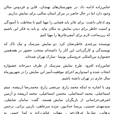
عباس‌زاده ادامه داد: در شهرستان‌های نهبندان، قاین و فردوس سالن
وجود دارد اما در حال حاضر در مرکز استان سالنی برای نمایش نداریم.
وی اذعان داشت: برای تئاتر باید فضایی را مهیا کنیم تا مخاطب با آسودگی
و امنیت خاطر برای دیدن نمایش به مکان بیاید و باید به فکر این باشیم
که زیرساخت لازم برای آمفی‌تئاترها را مهیا کنیم.
نویسنده بیرجندی خاطرنشان کرد: دو نمایش مترسک و تیک تاک که
نویسندگی و کارگردانی این آثار را داشته‌ام منتخب حضور در هفدهمین
جشنواره بین‌المللی عروسکی یونیما –مبارک تهران شده‌اند.
عباس‌زاده افزود: طرح نمایش مترسک از طرف دبیرخانه جشنواره
انتخاب شده و امیدواریم اجرای موفقیت‌آمیز این نمایش را در شهریورماه
سال جاری در تهران داشته باشیم.
وی با اشاره به اینکه محمد زارع، مرتضی زارع، محمدرضا دُربیشه، میثم
اسماعیلی، محمد اسماعیلی، محسن اسماعیلی، محمد دُرپیشه و آرمین
اشرفی‌خراسانی از بازیگران نمایش هستند، گفت: سامان ضابطی،
سیدمهدی حسینی، پریسا حدادپور، مژده سرچاهی، نازنین براتی، نرجس
برهانی، سارینا عرفان‌جو ، مهتاب عباس‌زاده و لیدا حبیبی به