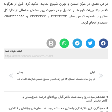
مراحل بعدی در مرکز استان و تهران شروع نمایند، تاکید کرد: قبل از هرگونه
اقدام ابتدا پرینت فرم ها را تکمیل و در صورت بروز مشکل احتمالی از اداره کل
استان با شماره تماس های ۳۲۳۲۳۲۷۲ و ۳۲۳۲۳۲۷۳ و ۰۹۱۵۳۳۴۴۴۵۴
استعلام انجام گردد.
لینک کوتاه خبر:
https://khabarvahonar.ir/news/?p=30839
قبلی
بعدی
در پنج ماه نخست امسال ۷۴ تن زعفران صادر شده است
احیای منابع طبیعی نیازمند اقدام دوسویه دولت و مردم است
هفدهم مرداد روز پاسداشت تلاش‌گران بی‌ادعای عرصه اطلاع‌رسانی و
آگاهی‌بخشی است
خبرنگاران، این طلایه‌داران راستین خدمت در رسانه، انسان‌های پرتلاش و فداکاری