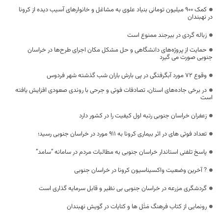
کمک 900 میلیون تومانی بنیاد علوی به مشاغل و خانوارهای آسیب دیده از کرونا
در نهبندان
زباله گردی در بیرجند ممنوع است
حمایت از پروژه‌های دانشگاهی و حل مشکل مکان اجرای طرح‌ها در خراسان
جنوبی صورت می گیرد
وقوع ۷۲ مورد آبگرفتگی در پی بارش باران شب گذشته شهر فردوس
در برخی جاده‌های استان، تصادفات فوتی و جرحی با روندی صعودی افزایش یافته
است
زعفران خراسان جنوبی رتبه اول کیفیت را در کشور دارد
تعداد فوتی های در اثر بیماری کرونا به 911 مورد در خراسان جنوبی رسید؛
پاسخ تلفنی استاندار خراسان جنوبی به مطالبات مردم در سامانه “سامد”
? آخرین وضعیت واکسیناسیون کرونا در خراسان جنوبی
گردشگری مزرعه در خراسان جنوبی بی نظیر و قابل سرمایه گذاری است
رونمایی از کتاب فرهنگ مَثَل ها و کنایات در گویش نهبندان