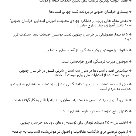
هفته دولت بهترین فرصت برای تبیین خدمات نظام و دولت
یشتازی خراسان جنوبی در پرونده ثبت جهانی آسبادها
تقدیر مقام عالی وزارت از عملکرد جهادی معاونت آموزش ابتدایی خراسان جنوبی/
۴۶۰۰ دانش‌آموز زیر چتر «طرح حامی»
۱۸۵ بیمار هموفیلی در خراسان جنوبی تحت پوشش خدمات بیمه سلامت قرار
دارند
خانواده را مهمترین رکن پیشگیری از آسیب‌های اجتماعی
موضوع میراث فرهنگی، امری فرابخشی است
بیشترین تعداد آسبادها در میان سه استان شرقی کشور در خراسان جنوبی
،ضرورت استفاده از اعتبارات ملی برای مرمت آسبادها
یکی از سیاست‌های اصلی جهاد دانشگاهی تبدیل مزیت‌های منطقه‌ای به ثروت و
خدمت به مردم است
علم و فناوری باید در مسیر خدمت به انسان و مقابله با ظلم به کار گرفته شود
کنترل ملخ نیازمند همکاری فرامنطقه‌ای است
اختصاص 2500 میلیارد تومان برای توسعه راه‌های دوبانده خراسان جنوبی
اربعین فرصتی برای بازگشت عقلانیت و اصول فراموش‌شده انسانیت به جامعه