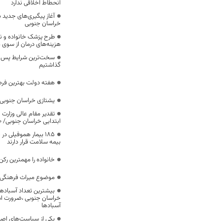
انحطاط اخلاقی ندارد
آغاز پیگیری‌های جدید ب
خراسان جنوبی
طرح پزشک خانواده و 
هزینه‌های درمان از سوی
سخت‌ترین شرایط پس از 
گذاشتیم
هفته دولت بهترین فرص
یشتازی خراسان جنوبی د
تقدیر مقام عالی وزارت
ابتدایی خراسان جنوبی/ ۴۶۰۰ دانش‌آموز زیر چتر «طرح حامی»
۱۸۵ بیمار هموفیلی
بیمه سلامت قرار دارند
خانواده را مهمترین رک
موضوع میراث فرهنگی،
بیشترین تعداد آسبادها
خراسان جنوبی ،ضرورت است
آسبادها
یکی از سیاست‌های اصل