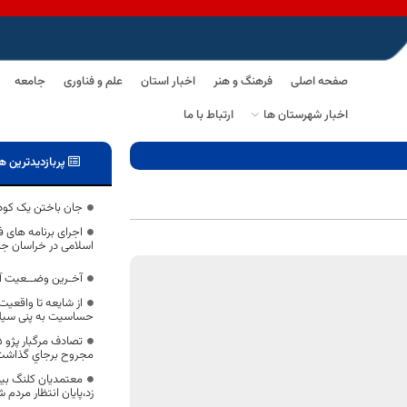
صفحه اصلی
فرهنگ و هنر
اخبار استان
علم و فناوری
جامعه
اخبار شهرستان ها
ارتباط با ما
پربازدیدترین ه
جان باختن یک کودک
اجرای برنامه های 
اسلامی در خراسان جن
آخـرین وضــعیت آم
از شایعه تا واقعیت
حساسیت به پنی سیل
مجروح برجاي گذاشت
معتمدیان کلنگ بیم
زد،پایان انتظار مردم 