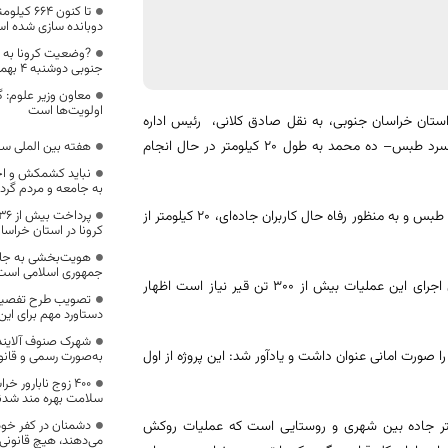
تا کنون ۴
دوبانده سازی شده ا
?وضعیت کرونا به 
جنوبی دوشنبه 4 بهمن ماه 1400
معاون وزیر علوم: 
اولویت‌ها است
استان خراسان جنوبی، به نقل صادق کلانی، رئیس اداره
راهداری و حمل و نقل جاده ای شهرستان طبس، اجرای روکش ماسه آسفالت سرد طبس– ده محمد به طول 20 کیلومتر در حال انجام
هفته بین الملی سل
نباید کشمکش و اخ
به جامعه و مردم گرد
وی در ادامه افزود: در راستای افزایش ارتقاء ایمنی محورهای مواصلاتی شهرستان طبس و به منظور رفاه حال کاربران جاده‌ای، 20 کیلومتر از
کرونا در استان خراسا
هویت‌بخشی به جایگا
جمهوری اسلامی است
رئیس اداره راهداری و حمل و نقل جاده ای شهرستان طبس، با بیان اینکه برای اجرای این عملیات بیش از 300 تن قیر نیاز است اظهار
دستاورد مهم برای ای
شهرک صنوف آلاینده
 صورت امانی عنوان داشت و یادآور شد: این پروژه از اول
به‌صورت رسمی و قانون
۴۰۰ زوج نابارور 
سلامت بهره مند شدن
ر پایان متذکر شد: شهرستان طبس دارای بیش از 2190.5 کیلومتر جاده بین‌ شهری و روستایی است که عملیات روکش
دشمنان در کفر خود
می‌دهند، هیچ قانونی 