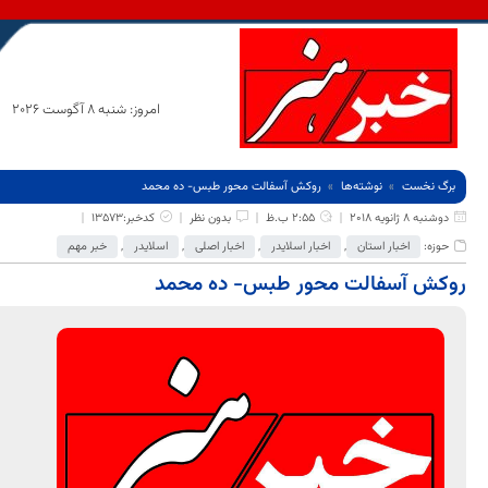
امروز: شنبه 8 آگوست 2026
برگ نخست
نوشته‌ها
روکش آسفالت محور طبس- ده محمد
دوشنبه 8 ژانویه 2018
2:55 ب.ظ
بدون نظر
کدخبر:13573
حوزه:
اخبار استان
,
اخبار اسلایدر
,
اخبار اصلی
,
اسلایدر
,
خبر مهم
روکش آسفالت محور طبس- ده محمد