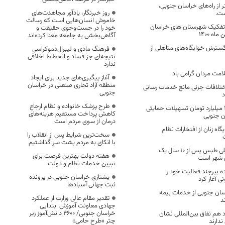
۶۶ کیلومتر از راه‌های خراسان جنوبی،
روز خبرنگار، یادآور مجاهدت‌های
ست.
خاموش انسان‌هایی است که رسالت
تفکیک شهرستان های خراسان
خود را در جست‌وجوی حقیقت و
آگاهی‌بخشی به جامعه معنا کرده‌اند
گسترش خوابگاه‌های متاهلی از
فرهنگ مادی و لیبرال‌دموکراسی
نتیجه‌ای جز فساد و انحطاط اخلاقی
ندارد
امت مردان گرامی باد
آغاز پیگیری‌های جدید برای ایجاد
منطقه آزاد تجاری صنعتی در خراسان
تلافات جزئی مانع خدمات رسانی
جنوبی
د
طرح پزشک خانواده و نظام ارجاع
پرداخت بیش از ۳۶ میلیارد تومان تسهیلات حمایتی
کاهش پرداخت مستقیم هزینه‌های
ن جنوبی
درمان از سوی مردم است
ه زنان از افتخارات نظام
سخت‌ترین شرایط پس از انقلاب را
با اتکای به مردم پشت سر گذاشتیم
تصویب طرح تفصیلی طبس پس از ۱۰ سال یک
هفته دولت بهترین فرصت برای
ن شهر است
تبیین خدمات نظام و دولت
 بیرجند فعالیت خود را
یشتازی خراسان جنوبی در پرونده
ی آغاز کرد
ثبت جهانی آسبادها
خراسان جنوبی از خدمات بیمه
تقدیر مقام عالی وزارت از عملکرد
د
جهادی معاونت آموزش ابتدایی
خراسان جنوبی/ ۴۶۰۰ دانش‌آموز زیر
 هم نفاق بین‌المللی نشان
چتر «طرح حامی»
ندارند