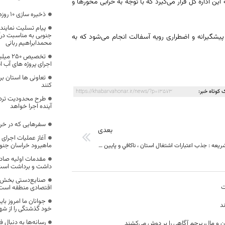
این اداره کل قرار می‌گیرد که با توجه به خرابی محورها و
ذخیره سازی ۱۰ روزه خون در استان خراسان جنوبی
پیام تسلیت نمایند
جنوبی به مناسبت درگ
پیشگیرانه و اضطراری رویه آسفالت انجام می‌شود که به
محمدابراهیم ربانی
تخصیص 
اجرای پروژه های آب ا
تعاونی ها استان 
کنند
 کوتاه خبر:
https://khabarvahonar.ir/news/?p=13573
طرح محدودیت ترددن
آینده اجرا خواهد
سفرهایی که در خرا
بعدی
آغاز عملیات اجرای ب
ماهیرود خراسان جنو
دکتر مروج الشریعه : جذب اعتبارات اشتغال استان ، ناكافي و پايين است
مقدمات اولیه صاد
داشت و برداشت اس
صنایع‌دستی بخش م
ت
اقتصادی منطقه است
جوانان ما امروز با
د
خود گذشتگی را از شهد
رسانه‌ها به دنبال
ن و مال، پرچم آگاهی را بر دوش می‌کشند