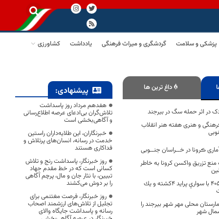
پزشکی و سلامت
گردشگری و میراث فرهنگی
یادداشت
کشاورزی
ا
داغ ترین ها
پیشنهادی:
هفدهم مرداد روز پاسداشت
 در اثر حمله سگ در بیرجند
تلاش‌گران بی‌ادعای عرصه اطلاع‌رسانی
و آگاهی‌بخشی است
فرهنگی و هنری هفته هنر انقلاب
وبی
خبرنگاران، این طلایه‌داران راستین
خدمت در رسانه، انسان‌های پرتلاش و
فداکاری هستند
اری ڪرونا در خــراسان جنــوبی
روز خبرنگار، پاسداشت رنج و تلاش
 منع تزریق واکسن کرونا به خاطر
کسانی است که در خط مقدم جهاد
ین
تبیین، با نثار جان و مال، پرچم آگاهی
را بر دوش می‌کشند
تصادف مرگبار پژو 405 با سواري پرايد 4كشته و يك
روز خبرنگار، فرصت مغتنمی برای
تجلیل از تلاش‌های ارزشمند اصحاب
ارستان محلی مهر شهر بیرجند را
رسانه و پاسداشت جایگاه والای
شمال شهر
خبرنگار در عرصه آگاهی‌بخشی