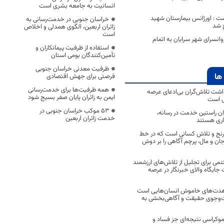
انسانیت به جامعه بشری است
شت : اورژانس بیمارستان شهید
خراسان جنوبی در خدمت‌رسانی به
 شد
زائران اربعین، الگوی همدلی و اخلاص
است
نسرای شهر سرایان به اتمام
استفاده از ظرفیت پیمانکاران و
تأمین‌کنندگان بومی استان
ظرفیت معدنی خراسان جنوبی
ها
فرصتی برای جهش اقتصادی
همه ظرفیت‌ها برای خدمت‌رسانی
اشت تلاش‌گران بی‌ادعای عرصه
ایمن به زائران پایان صفر بسیج شود
ی است
53 موکب خراسان جنوبی در
اران راستین خدمت در رسانه،
خدمت زائران اربعین
اری هستند
 رنج و تلاش کسانی است که در خط
 جان و مال، پرچم آگاهی را بر دوش
نمی برای تجلیل از تلاش‌های ارزشمند
ایگاه والای خبرنگار در عرصه
مجاهدت‌های خاموش انسان‌هایی است
ت‌وجوی حقیقت و آگاهی‌بخشی به
موکراسی نتیجه‌ای جز فساد و