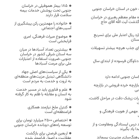
۱۸۵ بیمار هموفیلی در خراسان
جنوبی تحت پوشش خدمات بیمه
سلامت قرار دارند
ه مقام معظم رهبری در خراسان
ذشت آیت الله آقای حاج
خانواده را مهمترین رکن پیشگیری از
آسیب‌های اجتماعی
۲۵۰ میلیارد ریال اعتبار ملی برای تسریع
موضوع میراث فرهنگی، امری
ستان
فرابخشی است
برای جذب هرچه بیشتر تسهیلات
بیشترین تعداد آسبادها در میان
سه استان شرقی کشور در خراسان
جنوبی ،ضرورت استفاده از اعتبارات
اوگان فرسوده از ابتدای سال
ملی برای مرمت آسبادها
یکی از سیاست‌های اصلی جهاد
دانشگاهی تبدیل مزیت‌های منطقه‌ای
سان جنوبی ادامه دارد
به ثروت و خدمت به مردم است
ازارچه خرده فروشی در بازارچه
علم و فناوری باید در مسیر خدمت
بی
به انسان و مقابله با ظلم به کار گرفته
رات زرشک دقت در مراحل کاشت،
شود
ت
کنترل ملخ نیازمند همکاری
همی از هویت فرهنگی و
فرامنطقه‌ای است
اختصاص 2500 میلیارد تومان برای
ید درس ایستادگی ومقاومت و از
توسعه راه‌های دوبانده خراسان جنوبی
ا یاد بگیرند
اربعین فرصتی برای بازگشت
 فرهنگ‌سازی مدیریت پسماند
عقلانیت و اصول فراموش‌شده