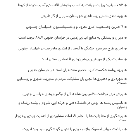
۷۵۲ میلیارد ریال تسهیلات به کسب وکار‌های اقتصادی آسیب دیده از کرونا
بهره مندی تمامی روستا‌های شهرستان سرایان از گاز طبیعی
?آخـرین وضــعیت آماری ڪرونا و واڪسیناسـیون خــراسان جنــوبی
میزان وابستگی به منابع آب زیر زمینی در خراسان جنوبی ۸۸.۷ درصد است
اجرای طرح سراسری «زندگی با آیه‌ها» از ابتدای ماه رجب در خراسان جنوبی
صادرات یکی از مهمترین پیشران‌های اقتصادی استان است
ویژه برنامه شکست کرونا حضور معتمدیان استاندار خراسان جنوبی
شهرداری و دهیاری‌ها تجلی بارز مشارکت مردم در مدیریت شهری و روستایی
هستند
پیش بینی برداشت ۲۰میلیون شاخه گل از نرگس زار‌های خراسان جنوبی
تاسیس رشته ها بومی در دانشگاه فنی و حرفه ایی، شروع با رشته زرشک و
زعفران
پیشگیری از معلولیت‌ها با انجام اقدامات مشاوره‌ای از اهمیت زیادی برخوردار
است
، با ثبت جهانی اصفهک واژه جدیدی با عنوان گردشگری امید وارد ادبیات