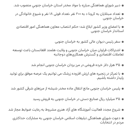
دبیر شورای هماهنگی مبارزه با مواد مخدر استان‌ خراسان جنوبي منصوب شد.
تعداد مبتلایان به کرونا د به ۲۰۰ نفر ،تعداد فوتی 18 نفر و شیوع خانوادگی در
خراسان جنوبی
با امضای وزیر کشور ابلاغ شد؛ حکم انتصاب معاون هماهنگی امور اقتصادی
استاندار خراسان جنوبی
سفر رئیس دیوان عالی کشور به خراسان جنوبی
اشتراکات فراوان میان خراسان جنوبی و ولایت هلمند افغانستان باعث توسعه
تعاملات اقتصادی و گسترش همکاری‌های دوجانبه
۳۵ هزار دلار خرده ‎فروشی در مرز یزدان خراسان جنوبی انجام شد
با تمرکز در زنجیره های ارزش افزوده زرشک می توانیم یک عرصه موفق برای تولید
پایدار داشته باشیم.
پلیس خراسان جنوبی مانع انتقال ماده مخدر شیشه از مرزهای شرقی کشور شد
۳۵ میلیارد ریال صنایع دستی در خراسان جنوبی به فروش رسید
شروع مجدد فعالیت آموزشگاه های آزاد هنری مشروط به رعایت ضوابط مجاز شد
دعوت شورای هماهنگی تبلیغات اسلامی خراسان جنوبی به مشارکت حداکثری
مردم در انتخابات