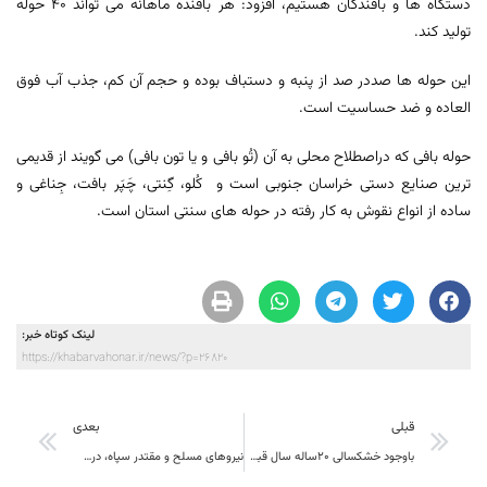
دستگاه ها و بافندگان هستیم، افزود: هر بافنده ماهانه می تواند 40 حوله
تولید کند.
این حوله ها صددر صد از پنبه و دستباف بوده و حجم آن کم، جذب آب فوق
العاده و ضد حساسیت است.
حوله بافی که دراصطلاح محلی به آن (تُو بافی و یا تون بافی) می گویند از قدیمی
ترین صنایع دستی خراسان جنوبی است و کُلو، گِنتی، چَپَر بافت، جِناغی و
ساده از انواع نقوش به کار رفته در حوله های سنتی استان است.
لینک کوتاه خبر:
https://khabarvahonar.ir/news/?p=26820
قبلی
بعدی
باوجود خشکسالی 20ساله سال قبل ۱۴ تولیدکننده برتر از استان در سطح ملی نمونه معرفی شدند
نیروهای مسلح و مقتدر سپاه، درس جدیدی به مستکبران و متجاوزان دادند