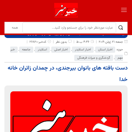
برگ نخست
نوشته‌ها
دست بافته های بانوان بیرجندی، در چمدان زائران خانه خدا
جمعه 21 ژوئن 2019
4:46 ب.ظ
بدون نظر
کدخبر:26820
حوزه:
اخبار استان
,
اخبار اسلایدر
,
اخبار اصلی
,
اسلایدر
,
جامعه
,
خبر
مهم
,
گردشگری و میراث فرهنگی
دست بافته های بانوان بیرجندی، در چمدان زائران خانه
خدا