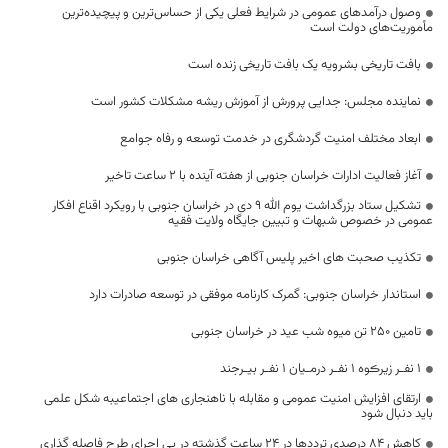
وصول درآمدهای عمومی در شرایط فعلی یکی از حساس‌ترین و پیچیده‌ترین
مأموریت‌های دولت است
بافت تاریخی بشرویه یک بافت تاریخی زنده است
نماینده مجلس: جدایی پرورش از آموزش ریشه مشکلات کشور است
ابعاد مختلف امنیت گردشگری در خدمت توسعه و رفاه جوامع
آغاز فعالیت ادارات خراسان جنوبی از هفته آینده با ۲ ساعت تاخیر
تشکیل ستاد بزرگداشت یوم الله 9 دی در خراسان جنوبی با رویکرد اقناع افکار
عمومی در خصوص شبهات و تبیین جایگاه ولایت فقیه
تکذیب صحبت های اخیر پلیس آگاهی خراسان جنوبی
استاندار خراسان جنوبی: گمرک کارنامه موفقی در توسعه صادرات دارد
تامین ۲۵۰ تن میوه شب عید در خراسان جنوبی
۱ نفـر زیرڪوه ۱ نفـر درمـیان ۱ نفـر بیـرجند
ارتقای افزایش امنیت عمومی و مقابله با ناهنجاری های اجتماعیبه شکل علمی
باید دنبال شود
کاهش 84 درصدی ترددها در 24 ساعت گذشته در پی اجرای طرح فاصله گذاری