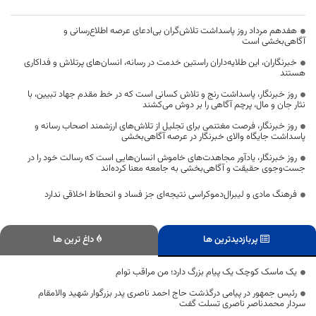
هفدهم مرداد روز پاسداشت تلاش‌گران بی‌ادعای عرصه اطلاع‌رسانی و
آگاهی‌بخشی است
خبرنگاران، این طلایه‌داران راستین خدمت در رسانه، انسان‌های پرتلاش و فداکاری
هستند
روز خبرنگار، پاسداشت رنج و تلاش کسانی است که در خط مقدم جهاد تبیین، با
نثار جان و مال، پرچم آگاهی را بر دوش می‌کشند
روز خبرنگار، فرصت مغتنمی برای تجلیل از تلاش‌های ارزشمند اصحاب رسانه و
پاسداشت جایگاه والای خبرنگار در عرصه آگاهی‌بخشی
روز خبرنگار، یادآور مجاهدت‌های خاموش انسان‌هایی است که رسالت خود را در
جست‌وجوی حقیقت و آگاهی‌بخشی به جامعه معنا کرده‌اند
فرهنگ مادی و لیبرال‌دموکراسی نتیجه‌ای جز فساد و انحطاط اخلاقی ندارد
پربازدیدترین ها
داغ ترین ها
یک ماسک کوچک یک پیام بزرگ دارد؛ من مراقب توام
رئیس جمهور در پیامی درگذشت حاج احمد ناصری پدر بزرگوار شهید والامقام
سردار محمدناصر ناصری تسلت گفت