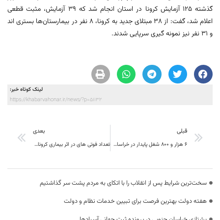
گذشته 125 آزمایش کرونا در استان انجام شد که 39 آزمایش، مثبت قطعی
اعلام شد، گفت: از 38 مبتلای جدید به کرونا، 8 نفر در بیمارستان‌ها بستری اند
و 31 نفر نیز نمونه گیری سرپایی شدند.
لینک کوتاه خبر:
https://khabarvahonar.ir/news/?p=51132
قبلی
بعدی
۶ هزار و ۸۰۰ شغل پایدار در خراسان جنوبی ایجاد شد
تعداد فوتی های در اثر بیماری کرونا به 708 مورد در خراسان جنوبی رسید؛
سخت‌ترین شرایط پس از انقلاب را با اتکای به مردم پشت سر گذاشتیم
هفته دولت بهترین فرصت برای تبیین خدمات نظام و دولت
یشتازی خراسان جنوبی در پرونده ثبت جهانی آسبادها