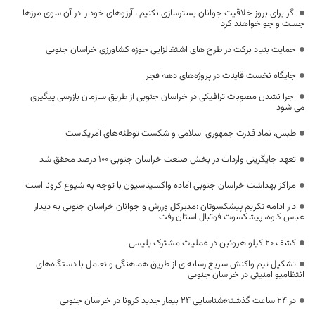
اگر برای بروز خلاقیت جوانان بسترسازی نکنیم ، آرزوهای خود را در آن سوی مرزها
جست و جو خواهند کرد
حمایت بنیاد برکت در طرح های اشتغالزایی حوزه کشاورزی خراسان جنوبی
جایگاه نخست قاینات در پروژه‌های دهه فجر
اجرا نشدن مصوبات ترافیکی در خراسان جنوبی از طریق سازمان بازرسی پیگیری
می شود
طبس، نماد قدرت جمهوری اسلامی و شکست توطئه‌های آمریکاست
تعهد جایگزینی واردات در بخش صنعت خراسان جنوبی ۱۰۰ درصد محقق شد
مراکز بهداشت خراسان جنوبی آماده واکسیناسیون با توجه به شیوع کرونا است
د ر ادامه تکریم پیشکسوتان :مدیرکل ورزش و جوانان خراسان جنوبی به دیدار
عباس کاوه، پیشکسوت فوتبال استان رفت
کشف 20 کیلو هروئین در عملیات مشترک پلیسی
تشکیل تیم واکنش سریع رسانه‌ای از طریق هماهنگی و تعامل با دستگاه‌های
انتظامیو امنیتی در خراسان جنوبی
در 24 ساعت گذشته؛شناسایی 24 بیمار جدید کرونا در خراسان جنوبی