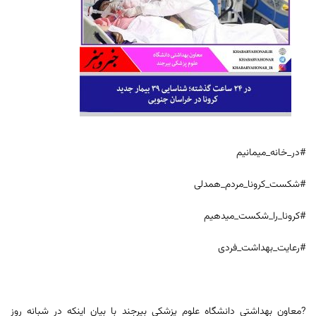
#در_خانه_میمانیم
#شکست_کرونا_مردم_همدلی
#کرونا_را_شکست_میدهیم
#رعایت_بهداشت_فردی
?معاون بهداشتی دانشگاه علوم پزشکی بیرجند با بیان اینکه در شبانه روز