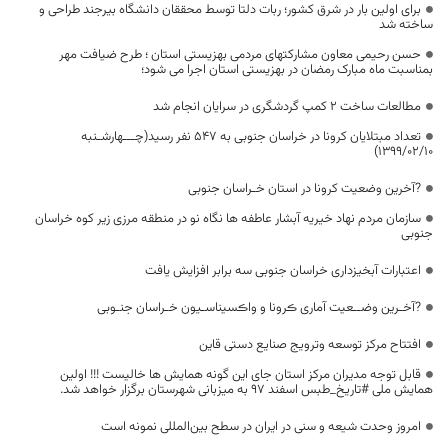
برای اولین بار در شرق کشور؛ ربات دلتا توسط محققان دانشگاه بیرجند طراحی و
ساخته شد
حسن رحیمی معاون مشارکتهای مردمی بهزیستی استان ؛ طرح ضیافت مهر
بمناسبت ماه مبارک رمضان در بهزیستی استان اجرا می شود؛
مطالعات ساخت 2 کمپ گردشگری در سرایان انجام شد
تعداد مبتلایان کرونا در خراسان جنوبی به 547 نفر رسید(چـــهارشـنبه
1399/02/10)
?آخرین وضعیت کرونا در استان خـراسان جنوبی
سازمان مردم نهاد خیریه آبشار عاطفه ها نگاه نو در منطقه مرزی زیر کوه خراسان
جنوبی
اعتبارات آبخیزداری خراسان جنوبی سه برابر افزایش یافت
?آخـرین وضــعیت آماری ڪرونا و واڪسیناسـیون خـراسان جنـوبی
افتتاح مرکز توسعه وترویج صنایع دستی قاین
قابل توجه مدیران مرکز استان جای این گونه همایش ها خالیست !!! اولین
همایش ملی #تاریخ_طبس اسفند ۹۷ به میزبانی شهرستان برگزار خواهد شد.
امروز وحدت شیعه و سنی در ایران در سطح بین‌المللی نمونه است