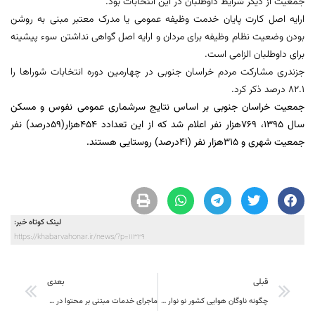
جمعیت از دیگر شرایط داوطلبان در این انتخابات بود.
ارایه اصل کارت پایان خدمت وظیفه عمومی یا مدرک معتبر مبنی به روشن
بودن وضعیت نظام وظیفه برای مردان و ارایه اصل گواهی نداشتن سوء پیشینه
برای داوطلبان الزامی است.
جزندری مشارکت مردم خراسان جنوبی در چهارمین دوره انتخابات شوراها را
82.1 درصد ذکر کرد.
جمعیت خراسان جنوبی بر اساس نتایج سرشماری عمومی نفوس و مسکن
سال 1395، 769هزار نفر اعلام شد که از این تعدادد 454هزار(59درصد) نفر
جمعیت شهری و 315هزار نفر (41درصد) روستایی هستند.
لینک کوتاه خبر:
https://khabarvahonar.ir/news/?p=11329
قبلی
بعدی
چگونه ناوگان هوایی کشور نو نوار شد؛
ماجرای خدمات مبتنی بر محتوا در قبوض تلفن همراه؛