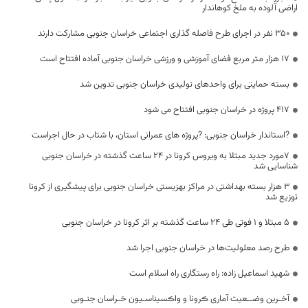
اراضی آلوده به ملخ کوهاندار
۳۵۰ نفر در اجرای طرح فاصله گذاری اجتماعی خراسان جنوبی مشارکت دارند
۱۷ هزار متر مربع فضای آموزشی و ورزشی خراسان جنوبی آماده افتتاح است
بسته حمایتی برای واحدهای تولیدی خراسان جنوبی تدوین شد
417 پروژه در خراسان جنوبی افتتاح می شود
?استاندار خراسان جنوبی: ?پروژه های عمرانی استان، با شتاب در حال اجراست
۷مورد جدید مبتلا به ویروس کرونا در 24 ساعت گذشته در خراسان جنوبی
شناسایی شد
۳ هزار بسته بهداشتی در مراکز بهزیستی خراسان جنوبی برای پیشگیری از کرونا
توزیع شد
۵ مبتلا و ۱ فوتی طی ۲۴ ساعت گذشته بر اثر کرونا در خراسان جنوبی
طرح رصد معلولیت‌ها در خراسان جنوبی اجرا شد
شهید اسماعیل زاده: راه رستگاری راه اسلام است
آخـرین وضــعیت آماری ڪرونا و واڪسیناسـیون خـراسان جنـوبی