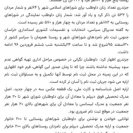
روستا پنج هزار و 102نفر مرد و 246 تن زن هستند.
جزندری تعداد زنان داوطلب برای شوراهای اسلامی شهر را 64نفر و شمار مردان
را 532 تن ذکر کرد و یاد آور شد: شمار زنان داوطلب نمایندگی در شوراهای
روستایی به 182نفر و تعداد مردان به چهار هزار و 570 نفر رسیده است.
به گفته مدیرکل سیاسی، انتخابات و تقسیمات کشوری استانداری خراسان
جنوبی ثبت نام نامزدهای شوراهای شهر و روستا همزمان با سراسر کشور از
30اسفند 95شروع شد و تا ساعت 24یکشنبه شب ششم فروردین 96 ادامه
داشت.
جزندری اظهار کرد: داوطلبان نگرانی در خصوص مراحل اداری تهیه گواهی عدم
سوء پیشینه نداشته باشند چرا که تا زمان صدور این گواهی، فرم خود اظهاری
که در این زمینه در محل ثبت نام توسط آنها تکمیل و به مسئؤلان ثبت نام
ارایه می شود جریان ثبت نام را آسان تر کرده است.
ارایه اصل شناسنامه و کارت ملی، یک قطعه عکس سه در چهار جدید، اصل
مدرک تحصیلی فوق دیپلم یا معادل آن برای داوطلبان شورای شهر تا 20 هزار
نفر جمعیت و مدرک لیسانس یا معادل آن برای شهرهای بالای 20 هزار نفر
جمعیت در موقع ثبت نام ضروری بود.
توانایی خواندن و نوشتن برای داوطلبان شوراهای روستایی تا 200 خانوار
جمعیت و ارایه مدرک تحصیلی دیپلم برای نامزدان روستاهای بالای 200 خانوار