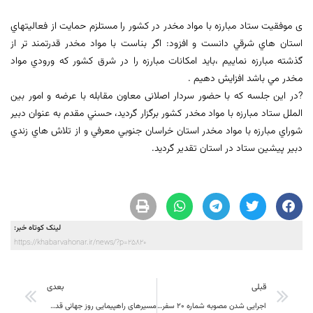
ی موفقیت ستاد مبارزه با مواد مخدر در کشور را مستلزم حمایت از فعاليتهاي
استان هاي شرقي دانست و افزود: اگر بناست با مواد مخدر قدرتمند تر از
گذشته مبارزه نماييم ،بايد امکانات مبارزه را در شرق کشور كه ورودي مواد
مخدر مي باشد افزايش دهيم .
?در این جلسه که با حضور سردار اصلانی معاون مقابله با عرضه و امور بین
الملل ستاد مبارزه با مواد مخدر کشور برگزار گرديد، حسني مقدم به عنوان دبير
شوراي مبارزه با مواد مخدر استان خراسان جنوبي معرفي و از تلاش هاي زندي
دبير پيشين ستاد در استان تقدير گرديد.
لینک کوتاه خبر:
https://khabarvahonar.ir/news/?p=25820
قبلی
بعدی
اجرایی شدن مصوبه شماره 20 سفر اردیبهشت ماه استاندار خراسان جنوبی به شهرستان سرایان
مسیرهای راهپیمایی روز جهانی قدس در استان خراسان جنوبی