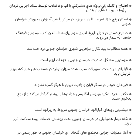
افتتاح و كلنگ زني پروژه هاي مشاركتي با آب و فاضلاب توسط ستاد اجرایی فرمان
امام (ره) در رو ستاهای نهبندان
اسکان پنج هزار نفر مسافران نوروزی در مراکز رفاهی آموزش و پرورش خراسان
جنوبی
صنایع دستی در طول تاریخ، ابزاری مهم برای شناساندن آداب، رسوم و فرهنگ
جامعه به شمار می روند
همه مطالبات پیمانکاران بازآفرینی شهری خراسان جنوبی پرداخت شد
مهمترین مشکل صادرات خراسان جنوبی تعهدات ارزی است
قزلباش : پرداخت تسهیلات سبب شده میزان تولید در همه بخش های کشاورزی
افزایش یابد
فرزندان خود را در سنگر قرآن و ولایت ببریم تا هرگز گمراه نشوند
دکتر سعید نمکی: ویروس انگلیسی جوانترها را بیشتر گرفتار می‌کند و از نوع
بدخیم است.
بیشترین روزهای غبارآلود خراسان جنوبی مربوط به زیرکوه است
۱۸۵ بیمار هموفیلی در خراسان جنوبی تحت پوشش خدمات بیمه سلامت قرار
دارند
آغاز عملیات اجرایی مجتمع های گلخانه ای خراسان جنوبی به طور رسمی در