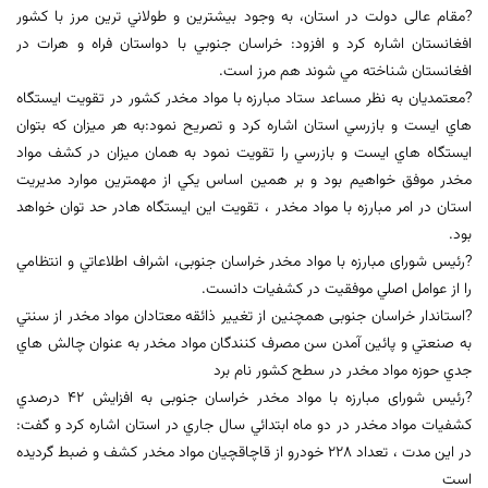
?مقام عالی دولت در استان، به وجود بیشترین و طولاني ترين مرز با کشور
افغانستان اشاره کرد و افزود: خراسان جنوبي با دواستان فراه و هرات در
افغانستان شناخته مي شوند هم مرز است.
?معتمدیان به نظر مساعد ستاد مبارزه با مواد مخدر کشور در تقویت ایستگاه
هاي ايست و بازرسي استان اشاره کرد و تصريح نمود:به هر ميزان که بتوان
ايستگاه هاي ايست و بازرسي را تقويت نمود به همان ميزان در كشف مواد
مخدر موفق خواهيم بود و بر همين اساس يكي از مهمترين موارد مديريت
استان در امر مبارزه با مواد مخدر ، تقويت اين ايستگاه هادر حد توان خواهد
بود.
?رئیس شورای مبارزه با مواد مخدر خراسان جنوبی، اشراف اطلاعاتي و انتظامي
را از عوامل اصلي موفقيت در کشفيات دانست.
?استاندار خراسان جنوبی همچنین از تغیير ذائقه معتادان مواد مخدر از سنتي
به صنعتي و پائين آمدن سن مصرف کنندگان مواد مخدر به عنوان چالش هاي
جدي حوزه مواد مخدر در سطح کشور نام برد
?رئیس شورای مبارزه با مواد مخدر خراسان جنوبی به افزايش ۴۲ درصدي
کشفيات مواد مخدر در دو ماه ابتدائي سال جاري در استان اشاره کرد و گفت:
در اين مدت ، تعداد ۲۲۸ خودرو از قاچاقچيان مواد مخدر کشف و ضبط گرديده
است