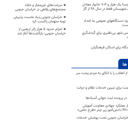
با گازرسانی به ۴۹ روستا یک هزار و ۷۰۶ خانوار معادل
سرعت‌های غیرمجاز و خلاء
۲۹ درصد جمعیت این شهرستان فقط در سال ۹۸ از گاز
مجتمع‌های رفاهی در خراسان جنوبی
خراسان جنوبی رتبه نخست پذیرش
ود دستگاههای عمومی به امداد
توبه متهمان راکسب کرد
است
اعزام حدود 5 هزار زائر اربعین از
بس شهر بی‌نظیری براي گردشگري
خراسان جنوبی؛ بازگشت‌ها آغاز شد
ها
انقلاب را با اتکای به مردم پشت سر
ت برای تبیین خدمات نظام و دولت
ر پرونده ثبت جهانی آسبادها
 از عملکرد جهادی معاونت آموزش
 در خراسان جنوبی تحت پوشش خدمات