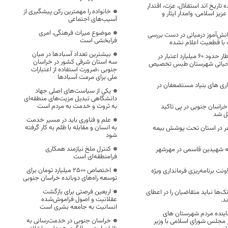
اریخ اند استقلال، عزت، اقتدار
خانواده را مهمترین رکن پیشگیری از
یز اسلامی، وامدار ایثار و
آسیب‌های اجتماعی
موضوع میراث فرهنگی، امری
ش‌آموز درمیانی در دست بررسی
فرابخشی است
با قطعیت اعلام نشده
بیشترین تعداد آسبادها در میان
بعد از حادثه تلخ قطار حدود ۶۰ میلیارد اعتبار در
سه استان شرقی کشور در خراسان
 حیاتی شهرستان طبس تخصیص
جنوبی ،ضرورت استفاده از اعتبارات
ملی برای مرمت آسبادها
ری های بنیاد مستضعفان در
یکی از سیاست‌های اصلی جهاد
دانشگاهی تبدیل مزیت‌های منطقه‌ای
به ثروت و خدمت به مردم است
خراسان جنوبی در پی تاکید
ل شد
علم و فناوری باید در مسیر خدمت
به انسان و مقابله با ظلم به کار گرفته
48 هزار نفر در استان تحت پوشش بیمه
شود
کنترل ملخ نیازمند همکاری
 شهیدین قاسمی در مهرشهر
فرامنطقه‌ای است
اختصاص 2500 میلیارد تومان برای
نت برنامه‌ریزی فرمانداری ویژه
توسعه راه‌های دوبانده خراسان جنوبی
اربعین فرصتی برای بازگشت
ک‌ها نباید متقاضیان را در اعطای
عقلانیت و اصول فراموش‌شده
د.
انسانیت به جامعه بشری است
ماینده مردم شهرستان های
خراسان جنوبی در خدمت‌رسانی به
 مجلس شورای اسلامی با وزیر