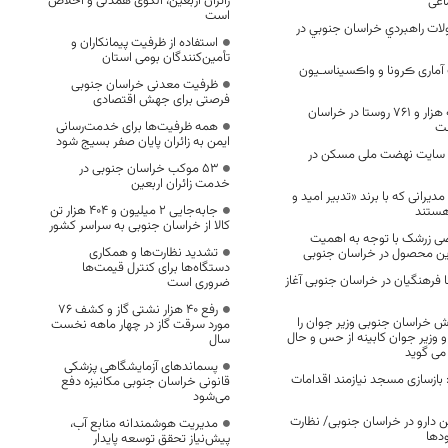
زائران اربعین، الگوی همدلی و اخلاص
ماعی
است
ات راهبردي خراسان جنوبي در
استفاده از ظرفیت پیمانکاران و
تأمین‌کنندگان بومی استان
آماری ڪرونا و واڪسیناسـیون
ظرفیت معدنی خراسان جنوبی
فرصتی برای جهش اقتصادی
تا کنون گازرسانی به هزار و ۷۶۱ روستا در خراسان
همه ظرفیت‌ها برای خدمت‌رسانی
ست
ایمن به زائران پایان صفر بسیج شود
ی سایت نهضت ملی مسکن در
53 موکب خراسان جنوبی در
خدمت زائران اربعین
دیرانی که با برند «تدبیر امید و
جابه‌جایی 2 میلیون و 404 هزار تن
هستند
کالا از خراسان جنوبی به سراسر کشور
 زرشک با توجه به اهمیت
تشدید نظارت‌ها و همکاری
این محصول در خراسان جنوبی
دستگاه‌ها برای کنترل قیمت‌ها
 فرهنگیان در خراسان جنوبی آغاز
ضروری است
رفع 40 هزار نشتی گاز و کشف 76
اش خراسان جنوبی وزیر جوان را
مورد سرقت گاز در چهار ماهه نخست
و وزیر جوان کابینه از حس و حال
سال
ی گوید
پسماندهای آزمایشگاهی پزشکی
 بازسازی مسجد نیازمند اقدامات
قانونی خراسان جنوبی مکانیزه دفع
می‌شود
ن دارو در خراسان جنوبی/ نظارت
مدیریت هوشمندانه منابع آب،
ودها
پیش‌نیاز تحقق توسعه پایدار