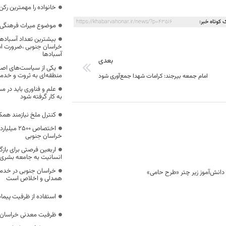
خانواده را مهمترین رک
 کوتاه خبر:
https://khabarvahonar.ir/news/?p=43516
موضوع میراث فرهنگی،
بیشترین تعداد آسبادها
خراسان جنوبی ،ضرورت است
آسبادها
بعدی
یکی از سیاست‌های اصل
منطقه‌ای به ثروت و خد
امام جمعه بیرجند: کرامات شهدا جمع‌آوری شود
علم و فناوری باید در م
به کار گرفته شود
کنترل ملخ نیازمند همک
اختصاص 500
خراسان جنوبی
اربعین فرصتی برای با
انسانیت به جامعه بشری
خراسان جنوبی در خدمت‌
همدلی و اخلاص است
استفاده از ظرفیت پیمان
ظرفیت معدنی خراسان 