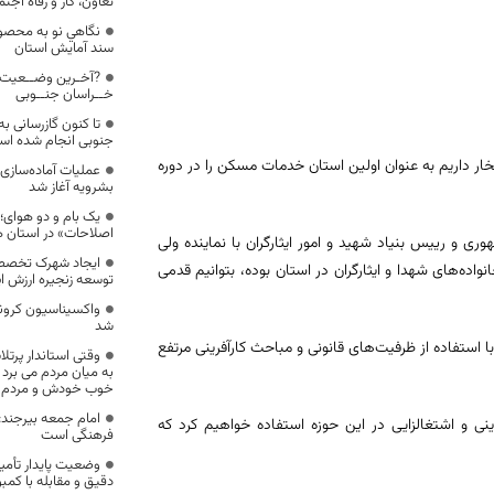
تعاون، کار و رفاه اجت
نگاهي نو به محصول
سند آمايش استان
?آخـرین وضــعیت 
خــراسان جنــوبی
جنوبی انجام شده ا
تخار داریم به عنوان اولین استان خدمات مسکن را در دوره
عملیات آماده‌ساز
بشرویه آغاز شد
یک بام و دو هوای؛ م
اصلاحات» در استان 
و رییس بنیاد شهید و امور ایثارگران با نماینده ولی
ایجاد شهرک تخصصی
اده‌های شهدا و ایثارگران در استان بوده، بتوانیم قدمی
توسعه زنجیره ارزش 
واکسیناسیون کرونا
شد
ر استان نیز با استفاده از ظرفیت‌های قانونی و مباحث کارآفرینی مرتفع
وقتی استاندار پرتل
به میان مردم می برد 
خوب خودش و مردم م
امام جمعه بیرجند:
رینی و اشتغالزایی در این حوزه استفاده خواهیم کرد که
فرهنگی است
وضعیت پایدار تأمی
دقیق و مقابله با کمب