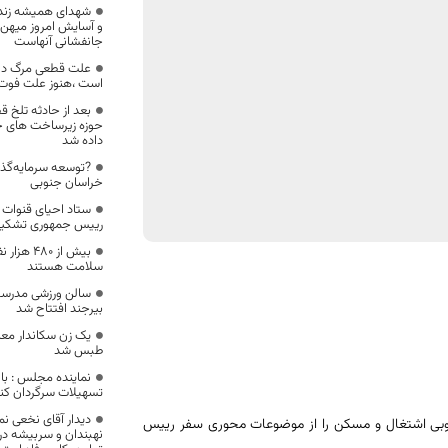
شهدای همیشه زنده ت
و آسایش امروز میهن عز
جانفشانی آنهاست
علت قطعی مرگ دان
است ،هنوز علت فوت 
حوزه زیرساخت های
داده شد
?توسعه سرمایه‌گذا
خراسان جنوبی
ستاد احیای قنوات 
رییس جمهوری تشکی
بیش از 0
سلامت هستند
سالن ورزشی مدرسه
بیرجند افتتاح شد
یک زن سکاندار معاو
طبس شد
نماینده مجلس : بان
تسهیلات سرگردان کنن
دیدار آقای نخعی ن
نوبی اشتغال و مسکن را از موضوعات محوری سفر رییس
نهبندان و سربیشه در