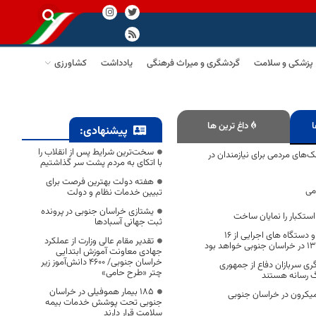
پزشکی و سلامت
گردشگری و میراث فرهنگی
یادداشت
کشاورزی
ا
داغ ترین ها
پیشنهادی:
سخت‌ترین شرایط پس از انقلاب را
 کمک‌های مردمی برای نیازمندان در
با اتکای به مردم پشت سر گذاشتیم
هفته دولت بهترین فرصت برای
می
تبیین خدمات نظام و دولت
یشتازی خراسان جنوبی در پرونده
تکبار را نمایان ساخت
ثبت جهانی آسبادها
ساعت کاری ادارات و دستگاه های اجرایی از ۱۶
تقدیر مقام عالی وزارت از عملکرد
جهادی معاونت آموزش ابتدایی
خراسان جنوبی/ ۴۶۰۰ دانش‌آموز زیر
‌گری سربازان دفاع از جمهوری
چتر «طرح حامی»
گ رسانه هستند
۱۸۵ بیمار هموفیلی در خراسان
ُمیکرون در خراسان جنوبی
جنوبی تحت پوشش خدمات بیمه
سلامت قرار دارند