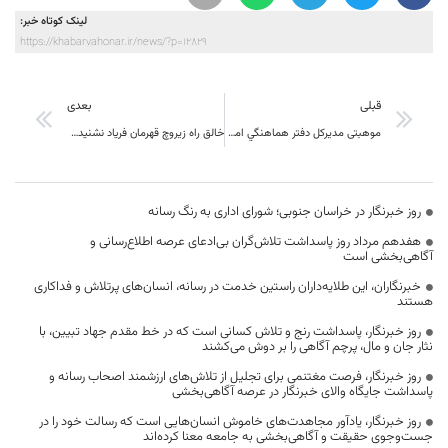
لینک کوتاه خبر:
https://khabarvahonar.ir/news/?p=12829
قبلی
بعدی
موهبتی مديركل دفتر هماهنگي امور اقتصادي استانداري:پاسخ استعلامات در كوتاه ترين زمان ممكن داده شود
خالق راه زيروچ قهرمان فریاد نشنیده ی کویر در جهان معاصر
روز خبرنگار در خراسان جنوبی؛ شورای اداری به رنگ رسانه
هفدهم مرداد روز پاسداشت تلاش‌گران بی‌ادعای عرصه اطلاع‌رسانی و
آگاهی‌بخشی است
خبرنگاران، این طلایه‌داران راستین خدمت در رسانه، انسان‌های پرتلاش و فداکاری
هستند
روز خبرنگار، پاسداشت رنج و تلاش کسانی است که در خط مقدم جهاد تبیین، با
نثار جان و مال، پرچم آگاهی را بر دوش می‌کشند
روز خبرنگار، فرصت مغتنمی برای تجلیل از تلاش‌های ارزشمند اصحاب رسانه و
پاسداشت جایگاه والای خبرنگار در عرصه آگاهی‌بخشی
روز خبرنگار، یادآور مجاهدت‌های خاموش انسان‌هایی است که رسالت خود را در
جست‌وجوی حقیقت و آگاهی‌بخشی به جامعه معنا کرده‌اند