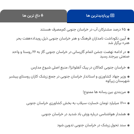
پربازدیدترین ها
داغ ترین ها
۶۵ درصد مشترکان آب در خراسان جنوبی کم‌مصرف هستند
آیین نکوداشت نامداران فرهنگ و هنر خراسان جنوبی ذیل رویداد«هفت بحر
هنر» برگزار شد
در ادامه نهضت جشن اتمام گازرسانی در خراسان جنوبی گاز به ۶۶ روستا و واحد
صنعتی بیرجند رسید
خراسان جنوبی کماکان در پیک آنفلوانزا/ منبع اصلی شیوع مدارس
وزیر جهاد کشاورزی و استاندار خراسان جنوبی در جمع زرشک کاران روستای پیشبر
شهرستان زیرکوه
مرزبندی بین رسانه ها ممنوع!
۱۶۰۰ میلیارد تومان خسارت سیلاب به بخش کشاورزی خراسان جنوبی
هشدار هواشناسی درباره وزش باد شدید در خراسان جنوبی
سند تحول زرشک در خراسان جنوبی تدوین شود