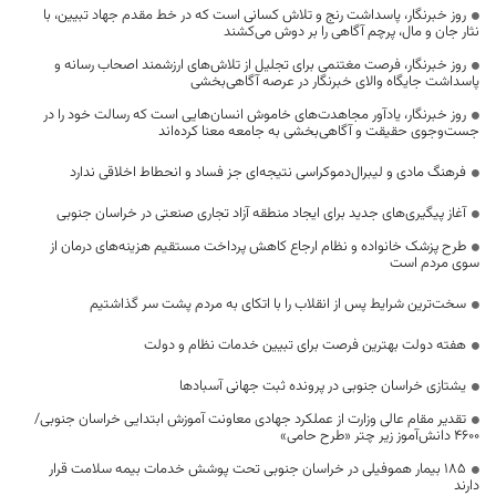
روز خبرنگار، پاسداشت رنج و تلاش کسانی است که در خط مقدم جهاد تبیین، با
نثار جان و مال، پرچم آگاهی را بر دوش می‌کشند
روز خبرنگار، فرصت مغتنمی برای تجلیل از تلاش‌های ارزشمند اصحاب رسانه و
پاسداشت جایگاه والای خبرنگار در عرصه آگاهی‌بخشی
روز خبرنگار، یادآور مجاهدت‌های خاموش انسان‌هایی است که رسالت خود را در
جست‌وجوی حقیقت و آگاهی‌بخشی به جامعه معنا کرده‌اند
فرهنگ مادی و لیبرال‌دموکراسی نتیجه‌ای جز فساد و انحطاط اخلاقی ندارد
آغاز پیگیری‌های جدید برای ایجاد منطقه آزاد تجاری صنعتی در خراسان جنوبی
طرح پزشک خانواده و نظام ارجاع کاهش پرداخت مستقیم هزینه‌های درمان از
سوی مردم است
سخت‌ترین شرایط پس از انقلاب را با اتکای به مردم پشت سر گذاشتیم
هفته دولت بهترین فرصت برای تبیین خدمات نظام و دولت
یشتازی خراسان جنوبی در پرونده ثبت جهانی آسبادها
تقدیر مقام عالی وزارت از عملکرد جهادی معاونت آموزش ابتدایی خراسان جنوبی/
۴۶۰۰ دانش‌آموز زیر چتر «طرح حامی»
۱۸۵ بیمار هموفیلی در خراسان جنوبی تحت پوشش خدمات بیمه سلامت قرار
دارند