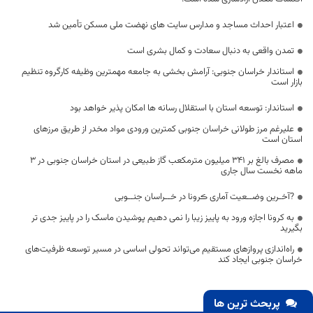
اعتبار احداث مساجد و مدارس سایت های نهضت ملی مسکن تأمین شد
تمدن واقعی به دنبال سعادت و کمال بشری است
استاندار خراسان جنوبی: آرامش بخشی به جامعه مهمترین وظیفه کارگروه تنظیم
بازار است
استاندار: توسعه استان با استقلال رسانه ها امکان پذیر خواهد بود
علیرغم مرز طولانی خراسان جنوبی کمترین ورودی مواد مخدر از طریق مرزهای
استان است
مصرف بالغ بر 341 ميليون مترمکعب گاز طبیعی در استان خراسان جنوبی در 3
ماهه نخست سال جاری
?آخـرین وضــعیت آماری ڪرونا در خــراسان جنــوبی
به کرونا اجازه ورود به پاییز زیبا را نمی دهیم پوشیدن ماسک را در پاییز جدی تر
بگیرید
راه‌اندازی پروازهای مستقیم می‌تواند تحولی اساسی در مسیر توسعه ظرفیت‌های
خراسان جنوبی ایجاد کند
پربحث ترین ها