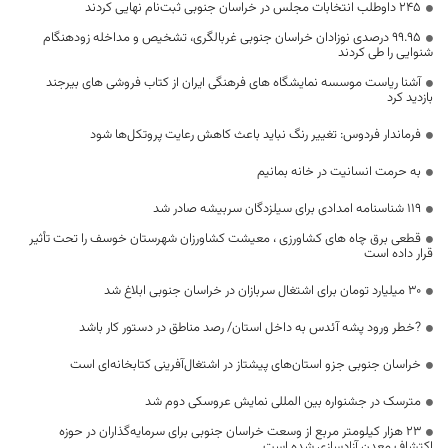
۲۴۵ داوطلب انتخابات مجلس در خراسان جنوبی ثبت‌نام نهایی کردند
99.95 درصدی نوزادان خراسان جنوبی غربالگری، تشخیص و مداخله زودهنگام
شنوایی را طی کردند
آشنا ریاست موسسه نمایشگاه های فرهنگی ایران از کتاب فروشی های بیرجند
بازدید کرد
فرماندار فردوس: تغییر رنگ نباید باعث کاهش رعایت پروتکل‌ها شود
به حرمت انسانیت در خانه بمانیم
۱۱۹ شناسنامه امدادی برای سیلزدگان سربیشه صادر شد
قطعی برق چاه های کشاورزی ، معیشت کشاورزان شهرستان خوسف را تحت تأثیر
قرار داده است
۳۰ میلیارد تومان برای اشتغال سربازان در خراسان جنوبی ابلاغ شد
?خطر ورود پشه آئدس به داخل استان/ رصد مناطق در دستور کار باشد
خراسان جنوبی جزو استان‌های پیشتاز در اشتغال‌آفرینی کتابخانه‌ای است
مترسک در جشنواره بین المللی نمایش عروسکی دوم شد
۲۳ هزار کیلومتر مربع از وسعت خراسان جنوبی برای سرمایه‌گذاران در حوزه
اکتشاف معدن آزادسازی شده است.