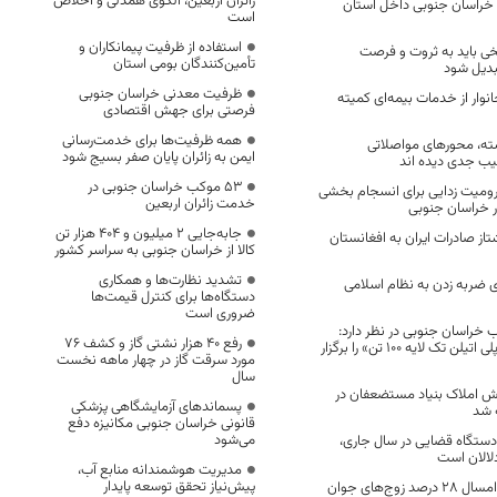
زائران اربعین، الگوی همدلی و اخلاص
خراسان جنوبی داخل استان
است
استفاده از ظرفیت پیمانکاران و
یخی باید به ثروت و فرصت
تأمین‌کنندگان بومی استان
بدیل شود
ظرفیت معدنی خراسان جنوبی
انوار از خدمات بیمه‌ای کمیته
فرصتی برای جهش اقتصادی
همه ظرفیت‌ها برای خدمت‌رسانی
ته، محورهای مواصلاتی
ایمن به زائران پایان صفر بسیج شود
 جدی دیده اند
53 موکب خراسان جنوبی در
میت زدایی برای انسجام بخشی
خدمت زائران اربعین
ر خراسان جنوبی
جابه‌جایی 2 میلیون و 404 هزار تن
از صادرات ایران به افغانستان
کالا از خراسان جنوبی به سراسر کشور
تشدید نظارت‌ها و همکاری
 ضربه زدن به نظام اسلامی
دستگاه‌ها برای کنترل قیمت‌ها
ضروری است
خراسان جنوبی در نظر دارد:
رفع 40 هزار نشتی گاز و کشف 76
مناقصه « خرید لوله پلی اتیلن تک لایه 100 تن» را برگزار
مورد سرقت گاز در چهار ماهه نخست
سال
وش املاک بنیاد مستضعفان در
پسماندهای آزمایشگاهی پزشکی
 شد
قانونی خراسان جنوبی مکانیزه دفع
می‌شود
 دستگاه قضایی در سال جاری،
دلالان است
مدیریت هوشمندانه منابع آب،
پیش‌نیاز تحقق توسعه پایدار
در سه ماه نخست امسال ۲۸ درصد زوج‌های جوان