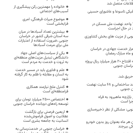
طلاعات متصل شد
خانواده را مهمترین رکن پیشگیری از
آسیب‌های اجتماعی
یکی تاسوعا و عاشورای حسینی
موضوع میراث فرهنگی، امری
فرابخشی است
احداث 2 هزار و 72 واحد نهضت ملی مسکن در
د در حال اجراست
بیشترین تعداد آسبادها در میان
سه استان شرقی کشور در خراسان
بی از مزیت های بخش کشاورزی
جنوبی ،ضرورت استفاده از اعتبارات
ملی برای مرمت آسبادها
ام بیش از ۲۵ هزار خدمت جهادی در خراسان
یکی از سیاست‌های اصلی جهاد
و ماه مبارک رمضان
دانشگاهی تبدیل مزیت‌های منطقه‌ای
در بازه زمانی ۹ ماهه افتتاح ۲۰ هزار میلیارد ریال پروژه
به ثروت و خدمت به مردم است
راسان جنوبی
علم و فناوری باید در مسیر خدمت
به انسان و مقابله با ظلم به کار گرفته
حریق شد.
شود
ساخت ۲۶ هزار واحد ساختمانی و ۶۸ سایت نهضت
کنترل ملخ نیازمند همکاری
 جنوبی
فرامنطقه‌ای است
ر بازارچه ماهیرود به فراه
اختصاص 2500 میلیارد تومان برای
جرا است
توسعه راه‌های دوبانده خراسان جنوبی
وبی: مشکلی از نظر ذخیره‌سازی
اربعین فرصتی برای بازگشت
عقلانیت و اصول فراموش‌شده
انسانیت به جامعه بشری است
 هر ماه بعنوان روز بدون خودرو
کی بیرجند
خراسان جنوبی در خدمت‌رسانی به