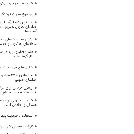
خانواده را مهمترین رک
موضوع میراث فرهنگی،
بیشترین تعداد آسبادها
خراسان جنوبی ،ضرورت است
آسبادها
یکی از سیاست‌های اصل
منطقه‌ای به ثروت و خد
علم و فناوری باید در م
به کار گرفته شود
کنترل ملخ نیازمند همک
اختصاص 500
خراسان جنوبی
اربعین فرصتی برای با
انسانیت به جامعه بشری
خراسان جنوبی در خدمت‌
همدلی و اخلاص است
استفاده از ظرفیت پیمان
ظرفیت معدنی خراسان 