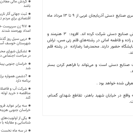
گردش مالی معادن 
باشد
ثبت جهانی آثار تار
گردشگری خراسان جنوبی؛ حسین عباس زاده گفت: چهارمین نمایشگاه سراسری صنایع دستی آذربایجان غربی از 9 تا 13 مرداد ماه
اقتصادی برای مردم ت
۹۱۷ زن سرپرست خ
امداد بهره‌مند شدند
او با بیان اینکه هنرمندان استان در بخش های تولید زنده و غرفه های فروش صنایع دستی شرکت کرده اند. افزود: 3 هنرمند و
درپی سیل روز گذش
ده و فاطمه امانی در رشته‌های قلم زنی مس، تراش
شهرستان خوسف آسیب
یشگاه حضور دارند. محمدرضا رضازاده در رشته قلم
تشکیل شورای محرو
د.
در مباحث اجتماعی د
خراسان جنوبی پیشت
صنایع دستی است و می‌تواند با فراهم کردن بستر
شد
.
?دشمن همواره برای
برنامه دارد
عرفی شده خواهد بود .
شرکت آب و فاضلاب 
واقع در خیابان شهید باهنر، تقاطع شهدای گمنام،
کند
سه برابر عواید فر
خراسان جنوبی هزینه
یکی از اولویت‌های
شناسایی و مقابله با 