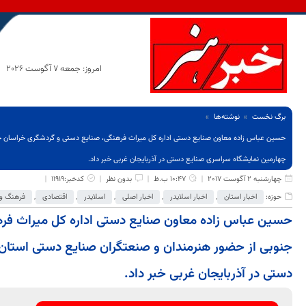
امروز: جمعه 7 آگوست 2026
برگ نخست
نوشته‌ها
حسین عباس زاده معاون صنایع دستی اداره کل میراث فرهنگی، صنایع دستی و گردشگری خراسان ج
چهارمین نمایشگاه سراسری صنایع دستی در آذربایجان غربی خبر داد.
چهارشنبه 2 آگوست 2017
10:47 ب.ظ
بدون نظر
کدخبر:11919
حوزه:
اخبار استان
,
اخبار اسلایدر
,
اخبار اصلی
,
اسلایدر
,
اقتصادی
,
فرهنگ و 
حسین عباس زاده معاون صنایع دستی اداره کل میراث فر
جنوبی از حضور هنرمندان و صنعتگران صنایع دستی استان
دستی در آذربایجان غربی خبر داد.