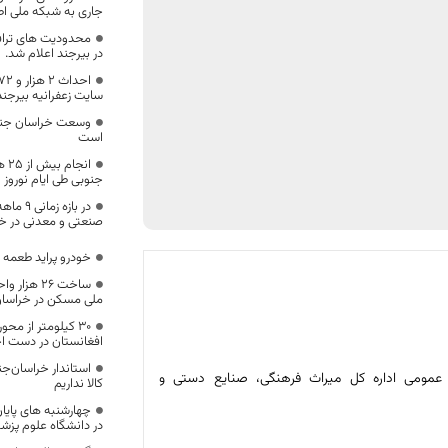
جاری به شبکه ملی ا
محدودیت های تراف
در بیرجند اعلام شد.
سایت زعفرانیه بیرجن
وسعت خراسان جنو
است
انج
جنوبی طی ایام نوروز 
صنعتی و معدنی در خ
خودرو پراید طعمه 
ملی مسکن در خراسان
۳۰ کیلومتر از محو
افغانستان در دست ا
استاندار خراسان‌جن
 عمومی اداره کل میراث فرهنگی، صنایع دستی و
کالا نداریم
چهارشنبه های پایان
در دانشگاه علوم پزش