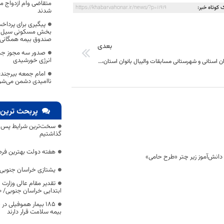
متقاضی وام ازدواج م
 کوتاه خبر:
https://khabarvahonar.ir/news/?p=11919
شدند
پیگیری برای پرداخ
بخش مسکونی سیل در
صندوق بیمه همگانی
بعدی
صدور سه مجوز جدید
انرژی خورشیدی
با حضور مدیران استانی و شهرستانی مسابقات والیبال بانوان استان، جام کرامت، به کا ر خود پایان داد .
امام جمعه بیرجن
ناامیدی دشمن می‌شو
پربحث ترین 
سخت‌ترین شرایط پس از 
گذاشتیم
هفته دولت بهترین فرص
یشتازی خراسان جنوبی د
تقدیر مقام عالی وزارت
ابتدایی خراسان جنوبی/ ۴۶۰۰ دانش‌آموز زیر چتر «طرح حامی»
۱۸۵ بیمار هموفیلی
بیمه سلامت قرار دارند