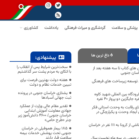
پزشکی و سلامت
گردشگری و میراث فرهنگی
یادداشت
کشاورزی
ا
داغ ترین ها
پیشنهادی:
سخت‌ترین شرایط پس از انقلاب را
ن های کتاب تا سه هفته بعد از
با اتکای به مردم پشت سر گذاشتیم
اسان جنوبی
هفته دولت بهترین فرصت برای
ی توسعه زیرساخت های فرهنگی
تبیین خدمات نظام و دولت
یشتازی خراسان جنوبی در پرونده
رودگاه بین المللی شهید کاوه
ثبت جهانی آسبادها
تقدیر مقام عالی وزارت از عملکرد
ای رقابت به وحدت استانی فکر
جهادی معاونت آموزش ابتدایی
ن ایجاد وحدت و یکپارچگی در
خراسان جنوبی/ ۴۶۰۰ دانش‌آموز زیر
چتر «طرح حامی»
افزایش فوتی های ناشی از کرونا به 111 نفر در خراسان
۱۸۵ بیمار هموفیلی در خراسان
جنوبی تحت پوشش خدمات بیمه
سلامت قرار دارند
ان جنوبی در سه ماه نخست سال