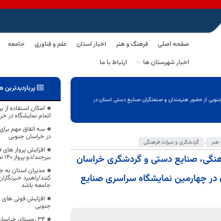
صفحه اصلی
فرهنگ و هنر
اخبار استان
علم و فناوری
جامعه
اخبار شهرستان ها
ارتباط با ما
پربازدیدترین ه
نوبی از حضور هنرمندان و صنعتگران صنایع دستی استان در
امکان استفاده از ب
اتمام نمایشگاه در خر
سه اتفاق مهم برا
در خراسان جنوبی
هنر
,
گردشگری و میراث فرهنگی
افزایش پرواز های ف
هنگی، صنایع دستی و گردشگری خراسان
بیرجند/دو پرواز 140 نفره جایگزین دو پرواز 40 نفره
مدیران استان به ج
 در چهارمین نمایشگاه سراسری صنایع
کنند/راهبرد خبرنگارا
جامعه باشد
جنوبی
۳۴ روستای خراس