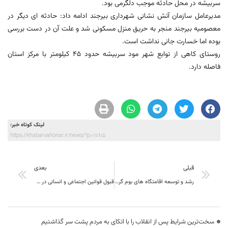
سربیشه در محل حادثه موجب دلگرمی بود.
مدیرعامل سازمان آتش نشانی شهرداری بیرجند ادامه داد: حادثه ای دیگر در
معصومیه بیرجند منجر به حریق منزل مسکونی شد و علت آن در دست بررسی
بوده اما خسارت جانی نداشت است.
روستای کاهی از توابع شهر مود سربیشه حدود 45 کیلومتر با مرکز استان
فاصله دارد.
لینک کوتاه خبر:
https://khabarvahonar.ir/news/?p=17815
قبلی
بعدی
رشد و توسعه اقامتگاه های بوم گردی استان خراسان جنوبی
قبول قوانین اجتماعی و انسانی در هر جامعه علامت رشد جامعه است
سخت‌ترین شرایط پس از انقلاب را با اتکای به مردم پشت سر گذاشتیم