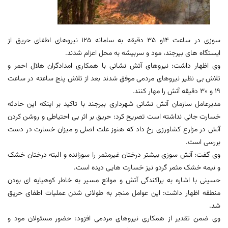
سوزی در ساعت 14و 35 دقیقه به سامانه 125 نیروهای اطفای حریق از
ایستگاه های بیرجند، مود و سربیشه به محل اعزام شدند.
وی اظهار داشت: نیروهای آتش نشانی با همکاری امدادگران هلال احمر و
تلاش بی نظیر نیروهای مردمی موفق شدند بعد از تلاش پنج ساعته در ساعت
19 و 30 دقیقه آتش را مهار کنند.
مدیرعامل سازمان آتش نشانی شهرداری بیرجند با تاکید بر اینکه این حادثه
خسارت جانی نداشته است تصریح کرد: حریق بر اثر بی احتیاطی و روشن کردن
آتش در مزارع کشاورزی رخ داد که هنوز علت اصلی و میزان خسارت در دست
بررسی است.
وی گفت: آتش سوزی بیشتر درختان غیرمثمر را سوزانده و البته درختان خشک
و نیمه خشک مثمر گردو نیز خسارت هایی دیده است.
حسینی با اشاره به پراکندگی آتش و موانع مسیر به خاطر کوهپایه ای بودن
منطقه اظهار داشت: این عوامل منجر به طولانی شدن عملیات اطفای حریق
شد.
وی ضمن تقدیر از همکاری نیروهای مردمی افزود: حضور مسئولان مود و