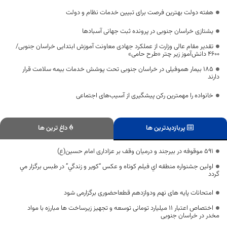
هفته دولت بهترین فرصت برای تبیین خدمات نظام و دولت
یشتازی خراسان جنوبی در پرونده ثبت جهانی آسبادها
تقدیر مقام عالی وزارت از عملکرد جهادی معاونت آموزش ابتدایی خراسان جنوبی/
۴۶۰۰ دانش‌آموز زیر چتر «طرح حامی»
۱۸۵ بیمار هموفیلی در خراسان جنوبی تحت پوشش خدمات بیمه سلامت قرار
دارند
خانواده را مهمترین رکن پیشگیری از آسیب‌های اجتماعی
پربازدیدترین ها
داغ ترین ها
۵۹۱ موقوفه در بیرجند و درمیان وقف بر عزاداری امام حسین(ع)
اولين جشنواره منطقه اي فيلم كوتاه و عكس “كوير و زندگي” در طبس برگزار مي
گردد
امتحانات پایه های نهم ودوازدهم قطعاحضوری برگزارمی شود
اختصاص اعتبار 11 میلیارد تومانی توسعه و تجهیز زیرساخت ها مبارزه با مواد
مخدر در خراسان جنوبی