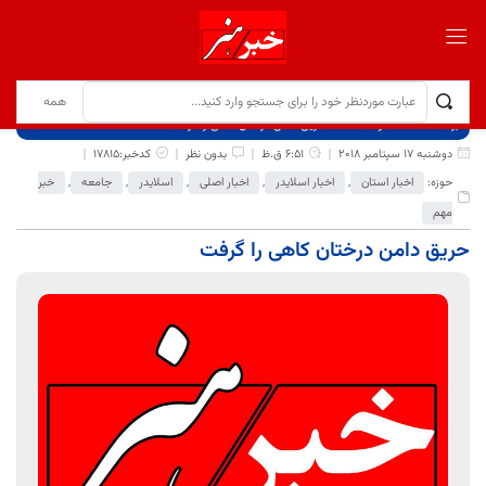
برگ نخست
نوشته‌ها
حریق دامن درختان کاهی را گرفت
دوشنبه 17 سپتامبر 2018
6:51 ق.ظ
بدون نظر
کدخبر:17815
حوزه:
اخبار استان
,
اخبار اسلایدر
,
اخبار اصلی
,
اسلایدر
,
جامعه
,
خبر
مهم
حریق دامن درختان کاهی را گرفت