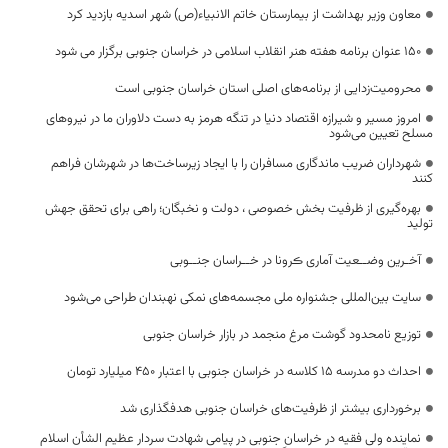
معاون وزیر بهداشت از بیمارستان خاتم الانبیاء(ص) شهر اسدیه بازدید کرد
150 عنوان برنامه هفته هنر انقلاب اسلامی در خراسان جنوبی برگزار می شود
محرومیت‌زدایی از برنامه‌های اصلی استان خراسان جنوبی است
امروز مسیر و شیرازه اقتصاد دنیا در تنگه هرمز به دست دلاوران ما در نیروهای
مسلح تعیین می‌شود
شهرداران ضریب ماندگاری مسافران را با ایجاد زیرساخت‌ها در شهرشان فراهم
کنند
بهره‌گیری از ظرفیت بخش خصوصی ، دولت و نخبگان؛ راهی برای تحقق جهش
تولید
آخـرین وضــعیت آماری ڪرونا در خــراسان جنــوبی
سایت بین‌المللی جشنواره ملی مجسمه‌های نمکی نهبندان طراحی می‌شود
توزیع نامحدود گوشت مرغ منجمد در بازار خراسان جنوبی
احداث دو مدرسه ۱۵ کلاسه در خراسان جنوبی با اعتبار ۴۵۰ میلیارد تومان
برخورداری بیشتر از ظرفیت‌های خراسان جنوبی هدفگذاری شد
نماینده ولی فقیه در خراسان جنوبی در پیامی شهادت سردار عظیم الشأن اسلام