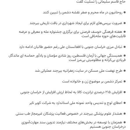
حاج قاسم سلیمانی را تسلیت گفت
روحانیون در ماه محرم و صفر نقشه دشمن را تبیین کنند
‌ضرورت بررسی‌های لازم برای ایجاد شهرداری در بافت تاریخی بیرجند
هفته فرهنگی خوسف فرصتی برای برگزاری جشنواره‌ مله و معرفی و عرضه
قابلیت‌های حوزه مله‌بافی است
تبادل مرزی خراسان جنوبی با افغانستان علی رغم حضور طالبان ادامه دارد
همبستگی جهانی با آرمان فلسطین، روز شادی مؤمنان و یادآور حماسه ‌ای ماندگار،
فریادی بی‌کرانه و مظلومیتی بی‌مرز است
طرح نهضت ملی مسکن در سایت زعفرانیه بیرجند عملیاتی شد
تمرکز دشمن بر موضوع زن و خانواده است
افزایش ۲۱۵ درصدی ترانزیت کالا به لحاظ ارزش افزایش از خراسان جنوبی
اعطای لوح و تندیس واحد نمونه ملی استاندارد به شرکت کویر تایر
هشدار علوم پزشکی بیرجند در خصوص فعالیت پزشکان غیرمجاز طب سنتی
همزمان با توسعه در بخش‌های مختلف نیازمند تدوین سند مهارت‌آموزی
درخراسان جنوبیَ هستیم