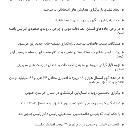
ایجاد فضای باز برگزاری همایش های انتخاباتی در بیرجند
اخطاریه بارش سنگین باران از امروز تا سه شنبه
در برخی جاده‌های استان، تصادفات فوتی و جرحی با روندی صعودی افزایش یافته
است
مشکلات پساب فاضلاب بیرجند با راه‌اندازی تصفیه‌خانه جدید رفع می‌شود
پیکر ناقوس شاعر برجسته استان تشییع و در کنار مقبره ابن حسام خوسفی آرام
گرفت
لزوم قرار گرفتن نیروهای نخبه ی اصلاحات و اعتدال در پست های مدیریتی
استان
در دهه فجر امسال هزار و ۲۸ پروژه با اعتباری معادل ۲۴ هزار و ۱۹۶ میلیارد تومان
افتتاح و کلنگ‌زنی می‌شود.
برگزاری نخستین رویداد استارتاپی گردشگری در استان خراسان جنوبی
نمایندگان خراسان جنوبی عضو کمیسیون تلفیق بودجه سال 1402 شدند
با حکم آیت‌الله رئیسی غلامحسین اسماعیلی، رئیس دفتر رئیس‌جمهور شد
اقامت در خراسان جنوبی در ایام نوروز ۳۱ درصد افزایش داشت