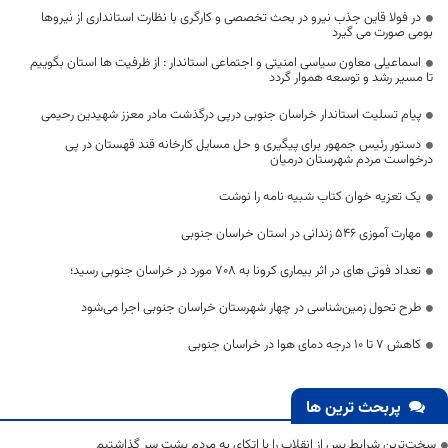
در فولا قاین جذب نیرو در بحث تخصصی و کارگری با نظارت استانداری از نیروها
بومی صورت می گیرد
اسماعیلی معاون سیاسی امنیتی و اجتماعی استاندار : از ظرفیت ها استان بگوییم
تا مسیر رشد و توسعه هموار گردد
پیام تسلیت استاندار خراسان جنوبی درپی درگذشت مادر معزز شهیدین رحیمی
دستور رئیس جمهور برای پیگیری و حل مسایل کارخانه قند قهستان در پی
درخواست مردم شهرستان درمیان
یک تعزیه خوان کتاب شبیه نامه را نوشت
مهارت آموزی 546 زندانی در استان خراسان جنوبی
تعداد فوتی های در اثر بیماری کرونا به 708 مورد در خراسان جنوبی رسید؛
طرح تحول زمین‌شناسی در چهار شهرستان خراسان جنوبی اجرا می‌شود
کاهش ۷ تا ۱۰ درجه دمای هوا در خراسان جنوبی
پربحث ترین ها
سخت‌ترین شرایط پس از انقلاب را با اتکای به مردم پشت سر گذاشتیم