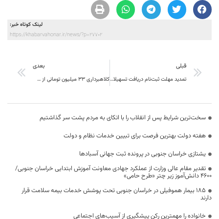
لینک کوتاه خبر:
https://khabarvahonar.ir/news/?p=27702
قبلی
بعدی
تمدید مهلت ثبت‌نام دریافت تسهیلات کشاورزی برای سیل‌زدگان
کلاهبرداری 33 میلیون تومانی از شهروند “قاینی”
سخت‌ترین شرایط پس از انقلاب را با اتکای به مردم پشت سر گذاشتیم
هفته دولت بهترین فرصت برای تبیین خدمات نظام و دولت
یشتازی خراسان جنوبی در پرونده ثبت جهانی آسبادها
تقدیر مقام عالی وزارت از عملکرد جهادی معاونت آموزش ابتدایی خراسان جنوبی/
۴۶۰۰ دانش‌آموز زیر چتر «طرح حامی»
۱۸۵ بیمار هموفیلی در خراسان جنوبی تحت پوشش خدمات بیمه سلامت قرار
دارند
خانواده را مهمترین رکن پیشگیری از آسیب‌های اجتماعی