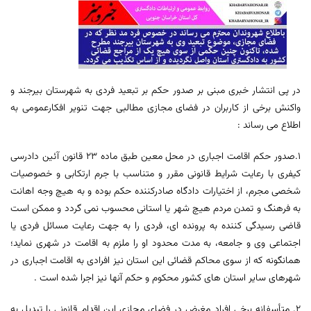
در پی انتشار خبری مبنی بر صدور حکم بر تبعید فردی به شهرستان بیرجند و
واکنش برخی از کاربران در فضای مجازی مطالبی جهت تنویر افکارعمومی به
اطلاع می رساند :
1.صدور حکم اقامت اجباری در محل معین طبق ماده 23 قانون آئین دادرسی
کیفری با رعایت شرایط قانونی مقرر و متناسب با جرم ارتکابی و خصوصیات
شخصی مجرم، از اختیارات دادگاه صادرکننده حکم بوده و به هیچ وجه اهانت
به فرهنگ و تمدن مردم هیچ شهر یا استانی محسوب نمی گردد و ممکن است
قاضی رسیدگی کننده به پرونده ای، فردی را به جهت رعایت مسائل فردی یا
اجتماعی وی و جامعه، به مدت محدود او را ملزم به اقامت در شهری نماید؛
همانگونه که از سوی محاکم قضائی این استان نیز افرادی به اقامت اجباری در
شهرهای سایر استان های کشور محکوم و حکم آنها نیز اجرا شده است .
2. متأسفانه برخی افراد مغرض در فضای مجازی این اقدام قانونی را تبدیل به