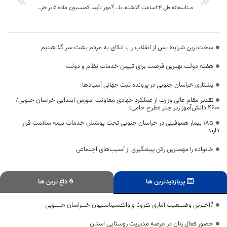
مـتاسفانه طی ۲۴ساعت گذشته، با یڪ مـــورد فوتی جـــدید آمار کلی فوتی کرونا در استان ۱۴۷ مـورد رسید
?مهر تأیید کمیسیون ماده ۵ بر طرح آماده سازی سایت ۲۷ هکتاری بیرجند
سخت‌ترین شرایط پس از انقلاب را با اتکای به مردم پشت سر گذاشتیم
هفته دولت بهترین فرصت برای تبیین خدمات نظام و دولت
یشتازی خراسان جنوبی در پرونده ثبت جهانی آسبادها
تقدیر مقام عالی وزارت از عملکرد جهادی معاونت آموزش ابتدایی خراسان جنوبی/
۴۶۰۰ دانش‌آموز زیر چتر «طرح حامی»
۱۸۵ بیمار هموفیلی در خراسان جنوبی تحت پوشش خدمات بیمه سلامت قرار
دارند
خانواده را مهمترین رکن پیشگیری از آسیب‌های اجتماعی
پربازدیدترین ها
داغ ترین ها
?آخـرین وضــعیت آماری ڪرونا و واڪسیناسـیون خــراسان جنــوبی
حضور فعال زنان در عرصه مدیریت روستایی استان