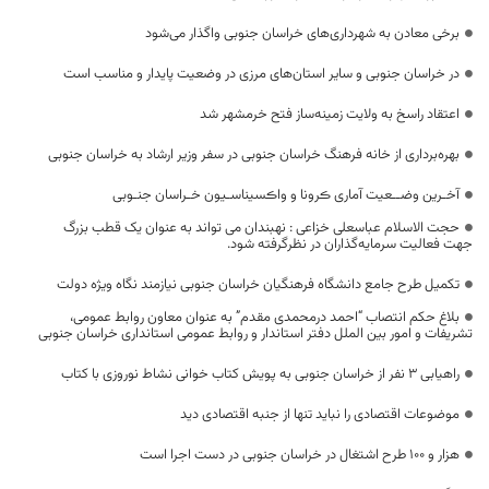
برخی معادن به شهرداری‌های خراسان جنوبی واگذار می‌شود
در خراسان جنوبی و سایر استان‌های مرزی در وضعیت پایدار و مناسب است
اعتقاد راسخ به ولایت زمینه‌ساز فتح خرمشهر شد
بهره‌برداری از خانه فرهنگ خراسان جنوبی در سفر وزیر ارشاد به خراسان جنوبی
آخـرین وضــعیت آماری ڪرونا و واڪسیناسـیون خـراسان جنـوبی
حجت الاسلام عباسعلی خزاعی : نهبندان می تواند به عنوان یک قطب بزرگ
جهت فعالیت سرمایه‌گذاران در نظرگرفته شود.
تکمیل طرح جامع دانشگاه فرهنگیان خراسان جنوبی نیازمند نگاه ویژه دولت
بلاغ حکم انتصاب “احمد درمحمدی مقدم” به عنوان معاون روابط عمومی،
تشریفات و امور بین الملل دفتر استاندار و روابط عمومی استانداری خراسان جنوبی
راهیابی ۳ نفر از خراسان جنوبی به پویش کتاب خوانی نشاط نوروزی با کتاب
موضوعات اقتصادی را نباید تنها از جنبه اقتصادی دید
هزار و ۱۰۰ طرح اشتغال در خراسان جنوبی در دست اجرا است