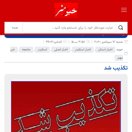
برگ نخست
نوشته‌ها
تکذیب شد
شنبه 12 سپتامبر 2020
3:58 ب.ظ
کدخبر:46021
حوزه:
اخبار استان
,
اخبار اسلایدر
,
اخبار اصلی
,
اسلایدر
,
جامعه
,
خبر
مهم
تکذیب شد