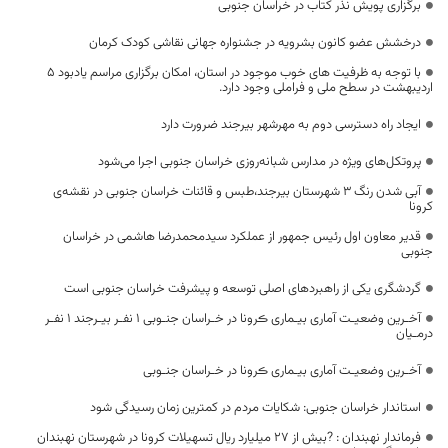
برگزاری پویش نذر کتاب در خراسان جنوبی
درخشش عضو کانون بشرویه در جشنواره جهانی نقاشی کودک کرمان
با توجه به ظرفیت های خوب موجود در استان، امکان برگزاری مراسم یادبود 5
اردیبهشت در سطح ملی و فراملی وجود دارد.
ایجاد راه دسترسی دوم به مهرشهر بیرجند ضرورت دارد
پروتکل‌های ویژه در مدارس شبانه‌روزی خراسان جنوبی اجرا می‌شود
آبی شدن رنگ ۳ شهرستان بیرجند،طبس و قائنات خراسان جنوبی در نقشه‌ی
کرونا
قدیر معاون اول رئیس جمهور از عملکرد سیدمحمدرضا هاشمی در خراسان
جنوبی
گردشگری یکی از راهبردهای اصلی توسعه و پیشرفت خراسان جنوبی است
آخـرین وضعیـت آماری بیـماری ڪرونا در خـراسان جنـوبی ۱ نفـر‌ بیـرجند ۱ نفـر
درمـیان
آخـرین وضعیـت آماری بیـماری ڪرونا در خـراسان جنـوبی
استاندار خراسان جنوبی: شکایات مردم در کمترین زمان رسیدگی شود
فرماندار نهبندان : ?بیش از ٢٧ میلیارد ریال تسهیلات کرونا در شهرستان نهبندان