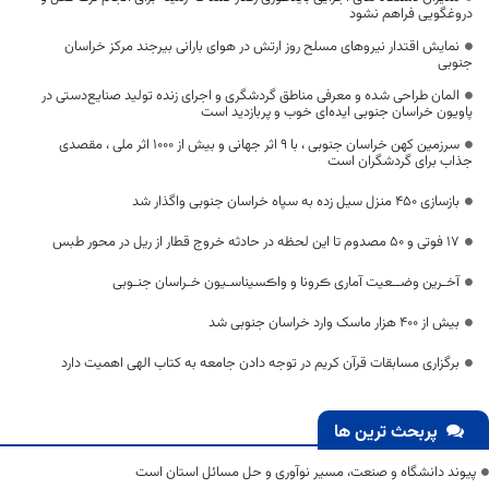
دروغگویی فراهم نشود
نمایش اقتدار نیروهای مسلح روز ارتش در هوای بارانی بیرجند مرکز خراسان
جنوبی
المان طراحی شده و معرفی مناطق گردشگری و اجرای زنده تولید صنایع‌دستی در
پاویون خراسان جنوبی ایده‌ای خوب و پربازدید است
سرزمین کهن خراسان جنوبی ، با 9 اثر جهانی و بیش از 1000 اثر ملی ، مقصدی
جذاب برای گردشگران است
بازسازی 450 منزل سیل زده به سپاه خراسان جنوبی واگذار شد
۱۷ فوتی و ۵۰ مصدوم تا این لحظه در حادثه خروج قطار از ریل در محور طبس
آخـرین وضــعیت آماری ڪرونا و واڪسیناسـیون خـراسان جنـوبی
بیش از ۴۰۰ هزار ماسک وارد خراسان جنوبی شد
برگزاری مسابقات قرآن کریم در توجه دادن جامعه به کتاب الهی اهمیت دارد
پربحث ترین ها
پیوند دانشگاه و صنعت، مسیر نوآوری و حل مسائل استان است