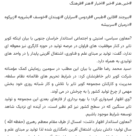
#خبر_هنر #خبر #اخبار #هنر #فرهنگ
#بیرجند #قاین #طبس #فردوس #سرایان #نهبندان #خوسف #بشرویه #زیرکوه
#درمیان #سربیشه
?معاون سیاسی، امنیتی و اجتماعی استاندار خراسان جنوبی با بیان اینکه کویر
تایر در کنار موفقیت های فراوان در عرصه تولید در حوزه کارگری نیز معوقه ای
ندارد، گفت: تولید بر مبنای علم و فناوری، اشتغال آفرینی پایدار را در واحد های
تولیدی به همراه دارد.
؛سید محمد رضا طالبی با بیان این مطلب در سومین رزمایش کمک مؤمنانه
شرکت کویر تایر خاطرنشان کرد: در شرایط تحریم های ظالمانه نظام سلطه،
مدیریت و کارکنان مجموعه کویر تایر با تلاش و کار شبانه روزی خود بخش
مهمی از چرخ تولید کشور را به چرخش در می آوند.
?وی اظهار امیدواری کرد؛ با بهره برداری از فازهای بعدی این مجموعه و تولید
تایر سنگین که در سطح کشور نیز کم نظیر است، در آینده ای نزدیک شاهد
توسعه شرایط موجود باشیم.
?معاون استاندار اظهار داشت: امسال از طرف مقام معظم رهبری (حفظه الله )
سال تولید؛ دانش بنیان، اشتغال آفرین نامگذاری شده لذا تولید بر مبنای علم و