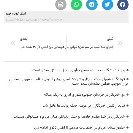
لینک کوتاه خبر:
https://khabarvahonar.ir/news/?p=70993
قبلی
بعدی
اجرای سه شب مراسم تعزیه‌خوانی و دمام‌زنی هیئت عاشقان اهل بیت (ع) در بیرجند
راهپیمایی روز قدس در ۳۰ نقطه خراسان جنوبی برگزار می‌شود
پیوند دانشگاه و صنعت، مسیر نوآوری و حل مسائل استان است
فرهنگ عاشورا و مکتب ایثار و شهادت امروز بیش از توان نظامی جمهوری اسلامی
ایران موجب هراس دشمنان شده است
روز خبرنگار در خراسان جنوبی؛ شورای اداری به رنگ رسانه
نباید از نقش خبرنگاران در عرصه جنگ روایت‌ها غافل شد
خبرنگاران در خط مقدم جامعه و حلقه ارتباطی میان مردم و مسئولان هستند
حضور شبانه مردم در اجتماعات مردمی تا اطلاع ثانوی ادامه دارد