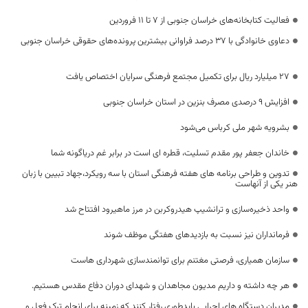
فعالیت کتابخانه‌های خراسان جنوبی از ۷ تا ۱۱ فروردین
دعاوی خانوادگی با ۳۷ درصد فراوانی بیشترین پرونده‌های حقوقی خراسان جنوبی
۲۷ میلیارد ریال برای تکمیل مجتمع فرهنگی سرایان اختصاص یافت
افزایش 9 درصدی مصرف بنزین در استان خراسان جنوبی
بشرویه شهر ملی کرباس می‌شود
خاندان جعفر پور مقدم تسلیت، قطره ای است در برابر غم دریاگونه شما
تدوین و طراحی برنامه های هفته فرهنگی استان با سه رویکرد،جهاد تبیین با زبان
هنر یکی از آنهاست
واحد ذخیره‌سازی و ترانشیپ هیدروکربن در مرز ماهیرود افتتاح شد
فرمانداران نیز نسبت به بازدیدهای هفتگی موظف شوند
سازمان همیاری، فرصتی مغتنم برای توانمندسازی شهرداری هاست
هر چه داشته و داریم مدیون مجاهدان و شهدای دوران دفاع مقدس هستیم.
مدیران دستگاه های اجرایی بایدطوری رفتار کنند که زمینه برای انجام ترک فعل و