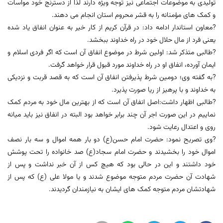
تولیدی به موضوعات اجتماعی نیز توجه ویژه دارند لذا از دسترنج خود مواسات
و کمک های مؤمنانه را به قشر محروم استان انجام می دهند.
?معاون استاندار ادامه داد: در قرآن کریم از کار خیر به عنوان انفاق یاد شده
یعنی فرد از مال حلال خود در راه خداوند ببخشد.
?طالبی متذکر شد: اولین شرط در موضوع انفاق آن است که اگر فردی اسلام و
ایمان آورده، انفاق او در راه خداوند مورد قبول قرار خواهد گرفت.
?به گفته وی؛ دومین شرط پذیرفتن انفاق آن است که به قصد قربت و نزدیکی
به خداوند و با پرهیز از ریا صورت پذیرد.
?طالبی اظهار داشت:اصل انفاق آن است که از بهترین مال خود به مردم کمک
نماییم در این صورت اجر آن چند برابر خواهد بود البته در انفاق نیز باید میانه
روی و اعتدال رعایت شود.
?وی تصریح نمود: حضرت امام حسن(ع) دو بار همه اموال و سه بار نصف
اموال خود را بخشیدند و حضرت امام سجاد(ع) صد خانواده را تحت پوشش
خود داشتند و این در حالی بود که هیچ کس از آن خبر نداشت و پس از
شهادت آن حضرت مردم متوجه موضوع شدند و یا مولا علی (ع) که پس از
شهادتشان مردم متوجه کمک های ایشان به نیازمندان گردیدند.