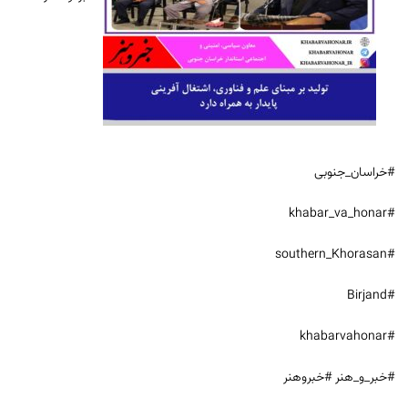
#خراسان_جنوبی
#khabar_va_honar
#southern_Khorasan
#Birjand
#khabarvahonar
#خبر_و_هنر #خبروهنر