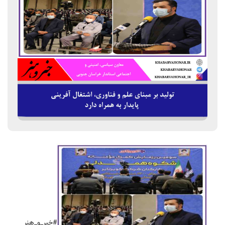
#خبر_و_هنر