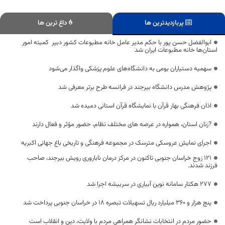
پربازدیدترین ها
داغ ترین ها
ابوالفضل حسن پور با حکم مدیر عامل خانه مطبوعات کشور دبیر کمیته امور
استان‌ها خانه مطبوعات ایران شد
سهمیه دستیاران بومی به دانشگاه‌های علوم پزشکی واگذار می‌شود
پژوهش مدرس دانشگاه بیرجند در فرانسه طرح برتر معرفی شد
اذان فرهنگی بهار قرآن با نمایشگاه قرآن استانی دمیده شد
?زنان استان، همواره در عرصه های مختلف نظام، حضور مؤثر و فعال دارند
اجرای نمایش عروسکی مترسک در مجموعه فرهنگی و تاریخی باغ جهانی اکبریه
121 زوج خراسان جنوبی تاکنون در مرکز درمان ناباروری رویش بیرجند، صاحب
فرزند شدند.
۲۷۷ هکتار سامانه نوین آبیاری در سربیشه اجرا شد
پنج هزار و ۳۶۰ میلیارد ریال تسهیلات تبصره ۱۸ در خراسان جنوبی پرداخت شد
حضور مردم در انتخابات نشانگر همراهی مردم با ولایت، دین و انقلاب است